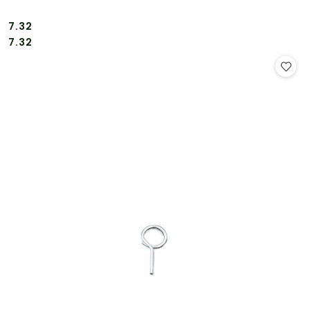
7.32
Cena:
Cena:
7.32