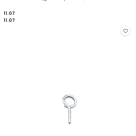
11.07
Cena:
Cena:
11.07