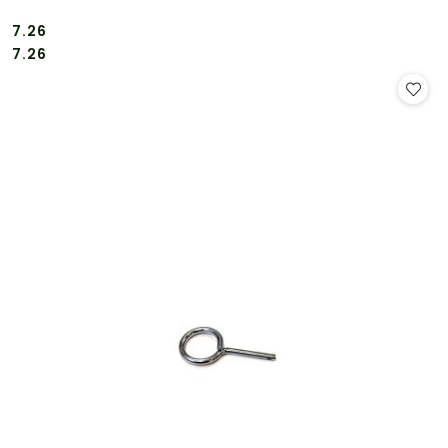
7.26
Cena:
Cena:
7.26