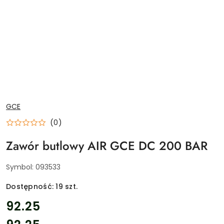
NAZWA
GCE
PRODUCENTA:
(0)
Zawór butlowy AIR GCE DC 200 BAR
Symbol:
093533
Dostępność:
19
szt.
cena:
92.25