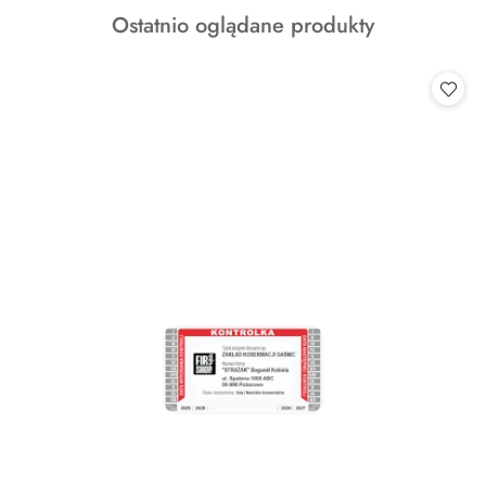
o
Produkty
Ostatnio oglądane produkty
statusie:
o
statusie: