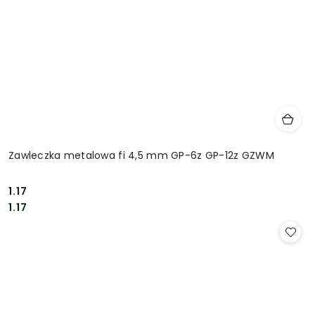
Zawleczka metalowa fi 4,5 mm GP-6z GP-12z GZWM
1.17
Cena:
Cena:
1.17