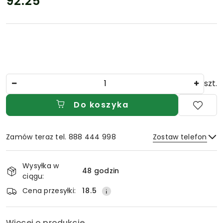
92.25
Cena:
Ilość
szt.
Do koszyka
Zamów teraz tel. 888 444 998
Zostaw telefon
Dostępność
Wysyłka w
i
48 godzin
ciągu:
Wyślij
dostawa
Cena przesyłki:
18.5
Więcej o produkcie