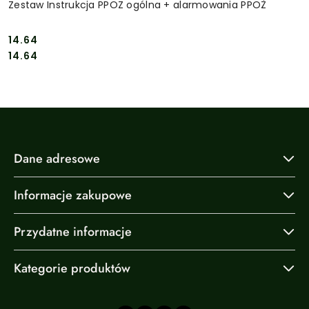
Zestaw Instrukcja PPOZ ogólna + alarmowania PPOŻ
14.64
Cena:
Cena:
14.64
Dane adresowe
Informacje zakupowe
Przydatne informacje
Kategorie produktów