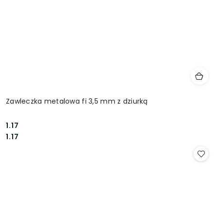
Zawleczka metalowa fi 3,5 mm z dziurką
1.17
Cena:
Cena:
1.17