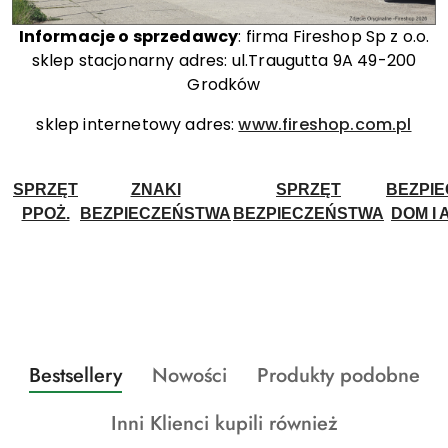
Informacje o sprzedawcy
: firma Fireshop Sp z o.o.
sklep stacjonarny adres: ul.Traugutta 9A 49-200
Grodków
sklep internetowy adres:
www.fireshop.com.pl
SPRZĘT
ZNAKI
SPRZĘT
BEZPI
PPOŻ.
BEZPIECZEŃSTWA
BEZPIECZEŃSTWA
DOM I 
Produkty
Produkty
Produkty
Bestsellery
Nowości
Produkty podobne
Pomiń karuzelę produktów
o
o
o
Produkty
Inni Klienci kupili również
statusie:
statusie:
statusie: