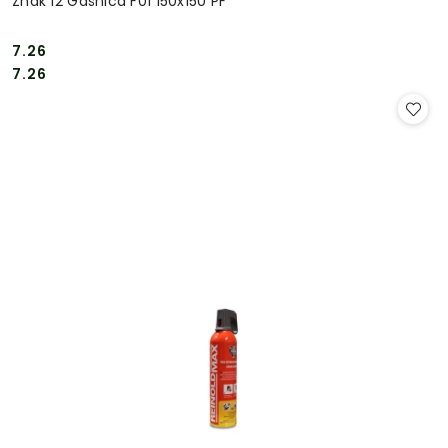
Znak 12 Gaśnica F01 150x150 PF
7.26
Cena:
Cena:
7.26