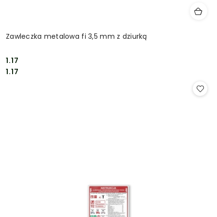
Zawleczka metalowa fi 3,5 mm z dziurką
1.17
Cena:
Cena:
1.17