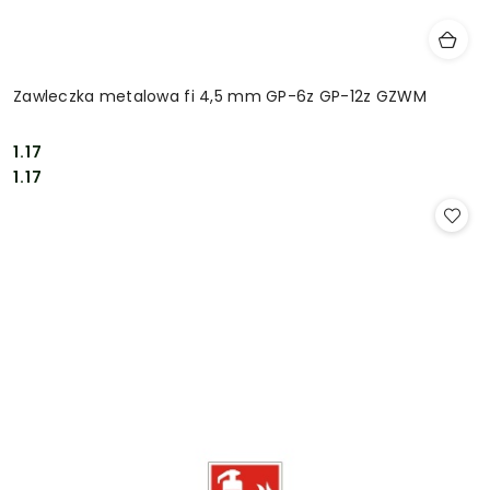
Zawleczka metalowa fi 4,5 mm GP-6z GP-12z GZWM
1.17
Cena:
Cena:
1.17