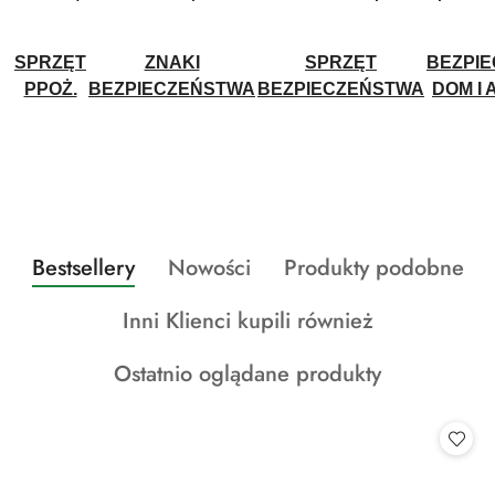
SPRZĘT
ZNAKI
SPRZĘT
BEZPI
PPOŻ.
BEZPIECZEŃSTWA
BEZPIECZEŃSTWA
DOM I 
Produkty
Produkty
Produkty
Bestsellery
Nowości
Produkty podobne
Pomiń karuzelę produktów
o
o
o
Produkty
Inni Klienci kupili również
statusie:
statusie:
statusie:
o
Produkty
Ostatnio oglądane produkty
statusie:
o
statusie: