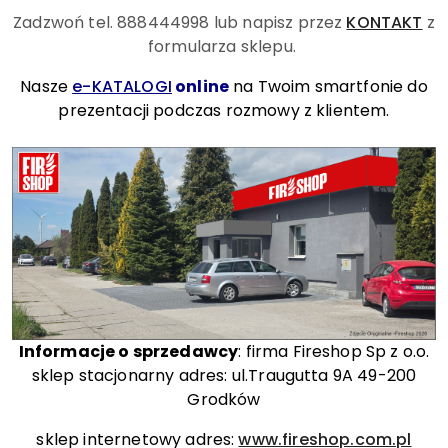
Zadzwoń tel. 888444998
lub napisz przez
KONTAKT
z
formularza sklepu.
Nasze
e-KATALOGI
online
na Twoim smartfonie do
prezentacji podczas rozmowy z klientem.
Informacje o sprzedawcy
: firma Fireshop Sp z o.o.
sklep stacjonarny adres: ul.Traugutta 9A 49-200
Grodków
sklep internetowy adres:
www.fireshop.com.pl