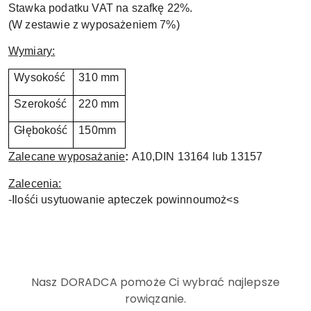
Stawka podatku VAT na szafkę 22%.
(W zestawie z wyposażeniem 7%)
Wymiary:
Wysokość
310 mm
Szerokość
220 mm
Głębokość
150mm
Zalecane wyposażanie
:
A10,DIN 13164 lub 13157
Zalecenia:
-Ilo
ść
i usytuowanie apteczek powinnoumo
ż
<s
Nasz DORADCA pomoże Ci wybrać najlepsze
rowiązanie.