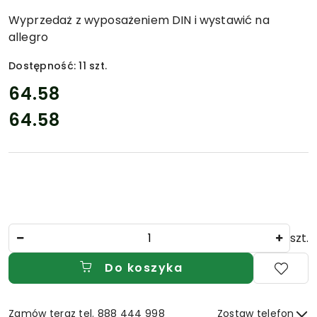
I
ZNAKÓW.
Wyprzedaż z wyposażeniem DIN i wystawić na
allegro
Dostępność:
11
szt.
cena:
64.58
64.58
Cena:
Ilość
szt.
Do koszyka
Zamów teraz tel. 888 444 998
Zostaw telefon