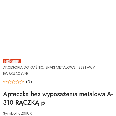
SPRZĘT
PPOŻ,
WYPOSAŻENIE
AKCESORIA DO GAŚNIC, ZNAKI METALOWE I ZESTAWY
I
EWAKUACYJNE.
NARZĘDZIA
DLA
SERWISU
(0)
GAŚNIC.
ZAOPTRZENIE
Apteczka bez wyposażenia metalowa A-
PRZEMYSŁU
I
INSTYTUCJI.
310 RĄCZKĄ p
AKCESORIA
MONAŻOWE
DO
Symbol:
020116X
GAŚNIC