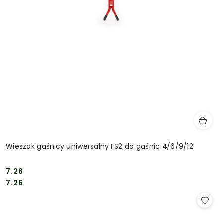
Wieszak gaśnicy uniwersalny FS2 do gaśnic 4/6/9/12
7.26
Cena:
Cena:
7.26