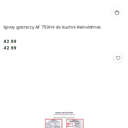
Spray gaśniczy AF 750ml do kuchni Reinoldmax
42.99
Cena:
Cena:
42.99