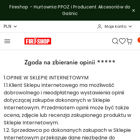
Przejdź do treści głównej
Przejdź do wyszukiwarki
Przejdź do moje konto
Przejdź do menu głównego
Przejdź do stopki
Fireshop – Hurtownia PPOŻ i Producent Akcesoriów do
Gaśnic
PLN
Moje konto
Zgoda na zbieranie opinii *****
1.OPINIE W SKLEPIE INTERNETOWYM
1.1.Klient Sklepu Internetowego ma możliwość
dobrowolnego i nieodpłatnego wystawienia opinii
dotyczącej zakupów dokonanych w Sklepie
Internetowym. Przedmiotem opinii może być także
ocena, zdjęcie lub recenzja zakupionego produktu w
Sklepie Internetowym.
1.2. Sprzedawca po dokonanych zakupach w Sklepie
Internetowym przekazuje dane niezbędne do