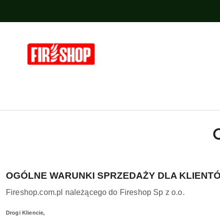
Przejdź do treści głównej
Przejdź do wyszukiwarki
Przejdź do moje konto
Przejdź do menu głównego
Przejdź do stopki
OGÓLNE WARUNKI SPRZEDAŻY
DLA KLIENT
Fireshop.com.pl należącego do Fireshop Sp z o.o.
Drogi Kliencie,