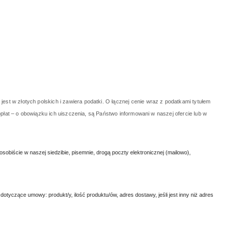
 w złotych polskich i zawiera podatki. O łącznej cenie wraz z podatkami tytułem
płat – o obowiązku ich uiszczenia, są Państwo informowani w naszej ofercie lub w
biście w naszej siedzibie, pisemnie, drogą poczty elektronicznej (mailowo),
tyczące umowy: produkt/y, ilość produktu/ów, adres dostawy, jeśli jest inny niż adres