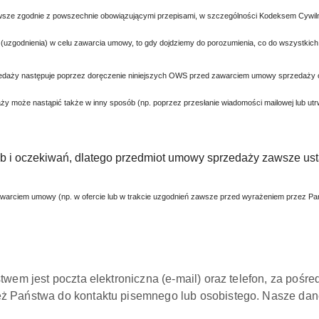
wsze zgodnie z powszechnie obowiązującymi przepisami, w szczególności Kodeksem Cywiln
e (uzgodnienia) w celu zawarcia umowy, to gdy dojdziemy do porozumienia, co do wszystkich 
przedaży następuje poprzez doręczenie niniejszych OWS przed zawarciem umowy sprzedaż
y może nastąpić także w inny sposób (np. poprzez przesłanie wiadomości mailowej lub utrw
 i oczekiwań, dlatego przedmiot umowy sprzedaży zawsze ust
warciem umowy (np. w ofercie lub w trakcie uzgodnień
zawsze przed wyrażeniem przez Pańs
twem jest poczta elektroniczna (e-mail) oraz telefon, za poś
ż Państwa do kontaktu pisemnego lub osobistego. Nasze dan