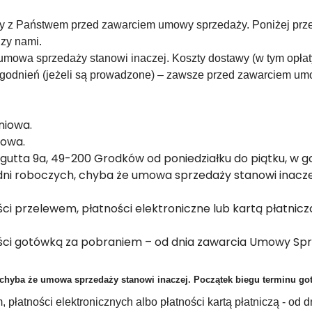
any z Państwem przed zawarciem umowy sprzedaży. Poniżej prz
zy nami.
mowa sprzedaży stanowi inaczej. Koszty dostawy (w tym opłaty 
godnień (jeżeli są prowadzone) – zawsze przed zawarciem umo
niowa.
iowa.
ugutta 9a, 49-200 Grodków od poniedziałku do piątku, w go
ni roboczych, chyba że umowa sprzedaży stanowi inacze
i przelewem, płatności elektroniczne lub kartą płatnic
ści gotówką za pobraniem – od dnia zawarcia Umowy Spr
chyba że umowa sprzedaży stanowi inaczej. Początek biegu terminu got
płatności elektronicznych albo płatności kartą płatniczą - od