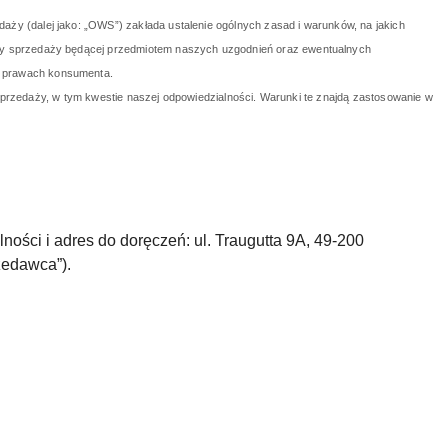
aży (dalej jako: „OWS”) zakłada ustalenie ogólnych zasad i warunków, na jakich
owy sprzedaży będącej przedmiotem naszych uzgodnień oraz ewentualnych
o prawach konsumenta.
 sprzedaży, w tym kwestie naszej odpowiedzialności. Warunki te znajdą zastosowanie w
i adres do doręczeń: ul. Traugutta 9A, 49-200
rzedawca”).