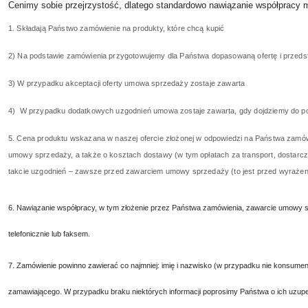
Cenimy sobie przejrzystość, dlatego standardowo nawiązanie współpracy
1. Składają Państwo zamówienie na produkty, które chcą kupić
2) Na podstawie zamówienia przygotowujemy dla Państwa dopasowaną ofertę i przedst
3) W przypadku akceptacji oferty umowa sprzedaży zostaje zawarta
4) W przypadku dodatkowych uzgodnień umowa zostaje zawarta, gdy dojdziemy do po
5. Cena produktu wskazana w naszej ofercie złożonej w odpowiedzi na Państwa zamówi
umowy sprzedaży, a także o kosztach dostawy (w tym opłatach za transport, dostarczen
takcie uzgodnień – zawsze przed zawarciem umowy sprzedaży (to jest przed wyrażen
6. Nawiązanie współpracy, w tym złożenie przez Państwa zamówienia, zawarcie umowy spr
telefonicznie lub faksem.
7. Zamówienie powinno zawierać co najmniej: imię i nazwisko (w przypadku nie konsument
zamawiającego. W przypadku braku niektórych informacji poprosimy Państwa o ich uzupeł