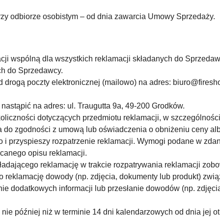
zy odbiorze osobistym – od dnia zawarcia Umowy Sprzedaży.
acji wspólną dla wszystkich reklamacji składanych do Sprzedaw
ch do Sprzedawcy.
 drogą poczty elektronicznej (mailowo) na adres:
biuro@firesh
nastąpić na adres: ul. Traugutta 9a, 49-200 Grodków.
 okoliczności dotyczących przedmiotu reklamacji, w szczególnośc
do zgodności z umową lub oświadczenia o obniżeniu ceny albo
o i przyspieszy rozpatrzenie reklamacji. Wymogi podane w zdan
canego opisu reklamacji.
adającego reklamację w trakcie rozpatrywania reklamacji zob
o reklamację dowody (np. zdjęcia, dokumenty lub produkt) zw
e dodatkowych informacji lub przesłanie dowodów (np. zdjęcia), 
nie później niż w terminie 14 dni kalendarzowych od dnia jej o