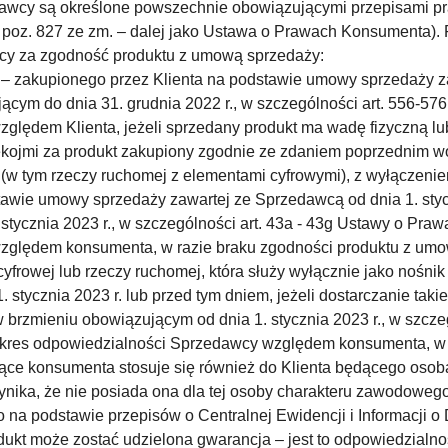
awcy są określone powszechnie obowiązującymi przepisami pr
 poz. 827 ze zm. – dalej jako Ustawa o Prawach Konsumenta).
cy za zgodność produktu z umową sprzedaży:
 – zakupionego przez Klienta na podstawie umowy sprzedaży za
cym do dnia 31. grudnia 2022 r., w szczególności art. 556-576
lędem Klienta, jeżeli sprzedany produkt ma wadę fizyczną lub
ękojmi za produkt zakupiony zgodnie ze zdaniem poprzednim 
(w tym rzeczy ruchomej z elementami cyfrowymi), z wyłączeniem
stawie umowy sprzedaży zawartej ze Sprzedawcą od dnia 1. styc
tycznia 2023 r., w szczególności art. 43a - 43g Ustawy o Praw
zględem konsumenta, w razie braku zgodności produktu z umo
cyfrowej lub rzeczy ruchomej, która służy wyłącznie jako nośni
tycznia 2023 r. lub przed tym dniem, jeżeli dostarczanie takie
brzmieniu obowiązującym od dnia 1. stycznia 2023 r., w szcz
 zakres odpowiedzialności Sprzedawcy względem konsumenta, w 
czące konsumenta stosuje się również do Klienta będącego oso
 wynika, że nie posiada ona dla tej osoby charakteru zawodow
 na podstawie przepisów o Centralnej Ewidencji i Informacji o
t może zostać udzielona gwarancja – jest to odpowiedzialnoś