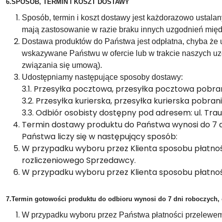
6.SPOSÓB, TERMIN I KOSZT DOSTAWY
Sposób, termin i koszt dostawy jest każdorazowo ustal
mają zastosowanie w razie braku innych uzgodnień międ
Dostawa produktów do Państwa jest odpłatna, chyba że u
wskazywane Państwu w ofercie lub w trakcie naszych uz
związania się umową).
Udostępniamy następujące sposoby dostawy:
3.1. Przesyłka pocztowa, przesyłka pocztowa pobra
3.2. Przesyłka kurierska, przesyłka kurierska pobran
3.3. Odbiór osobisty dostępny pod adresem: ul. Tra
Termin dostawy produktu do Państwa wynosi do 7 d
Państwa liczy się w następujący sposób:
W przypadku wyboru przez Klienta sposobu płatnośc
rozliczeniowego Sprzedawcy.
W przypadku wyboru przez Klienta sposobu płatno
7.Termin gotowości produktu do odbioru wynosi do 7 dni roboczych, 
W przypadku wyboru przez Państwa płatności przelewem, 