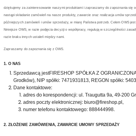
dziękujemy za zainteresowanie naszymi produktami i zapraszamy do zapoznania się 
nastąpi składanie zamówień na nasze produkty, zawarcie oraz realizacja umów sprz
późniejszych zamówień i umów sprzedaży, w miarę Państwa potrzeb. Celem OWS jest
Niniejsze OWS, w razie podjęcia decyzji o współpracy, regulują w szczególności zasad
razie braku innych ustaleń między nami.
Zapraszamy do zapoznania się z OWS.
1. O NAS
Sprzedawcą jestFIRESHOP SPÓŁKA Z OGRANICZONĄ ODPO
Grodków), NIP spółki: 7471931813, REGON spółki: 54
Dane kontaktowe:
adres do korespondencji: ul. Traugutta 9a, 49-200 G
adres poczty elektronicznej: biuro@fireshop.pl,
numer telefonu kontaktowego: 888444998.
2. ZŁOŻENIE ZAMÓWIENIA, ZAWARCIE UMOWY SPRZEDAŻY