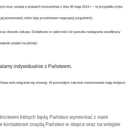
ym oraz ustawą o prawach konsumenta z dnia 30 maja 2014 r. – w przypadku trybu
jej postanowień, które były przedmiotem negocjacji (uzgodnień).
y oraz dowodu zakupu. Dodatkowo w zależności od sposobu nawiązania współpracy
alenie ustaleń na piśmie).
alamy indywidualnie z Państwem.
twa woli związania się umową). W pozostałym zakresie zastosowanie mają niniejsze
rednictwem których będą Państwo wymieniać z nami
e kontaktowe znajdą Państwo w stopce oraz na wstępie