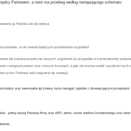
 między Państwem, a nami ma przebieg według następującego schematu:
awiamy ją Państwu do akceptacji.
rozumienia, co do kwestii będących przedmiotem uzgodnień.
enie lub wskazana podczas naszych uzgodnień (w przypadku ich prowadzenia) podana jest
ie i usługi pocztowe) oraz o innych kosztach, a gdy nie można ustalić wysokości tych o
iem przez Państwa woli związania się umową).
zedaży oraz ewentualne jej zmiany może nastąpić zgodnie z obowiązującymi przepisami: oso
ów - pełną nazwę Państwa firmy oraz NIP), adres, numer telefonu kontaktowego oraz dane do
nienie.