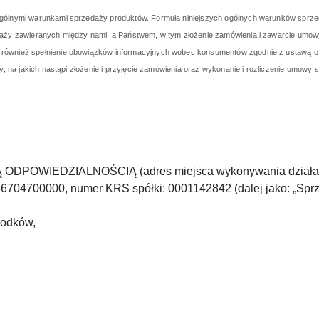
ogólnymi warunkami sprzedaży produktów.
Formuła niniejszych ogólnych warunków sprzed
edaży zawieranych między nami, a Państwem, w tym złożenie zamówienia i zawarcie um
 również spełnienie obowiązków informacyjnych wobec konsumentów zgodnie z ustawą 
y, na jakich nastąpi złożenie i przyjęcie zamówienia oraz wykonanie i rozliczenie umowy
WIEDZIALNOŚCIĄ (adres miejsca wykonywania działalności 
036704700000, numer KRS spółki: 0001142842
(dalej jako: „Sp
rodków,