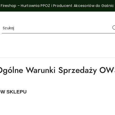
Fireshop – Hurtownia PPOŻ i Producent Akcesoriów do Gaśnic
Ogólne Warunki Sprzedaży OW
ÓW SKLEPU