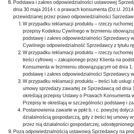
Podstawa i zakres odpowiedzialności ustawowej Sprzed
dnia 30 maja 2014 r. o prawach konsumenta (Dz.U. 2014
przewidzianej przez prawo odpowiedzialności Sprzedaw
W przypadku reklamacji produktu – rzeczy ruchomej
przepisy Kodeksu Cywilnego w brzmieniu obowiązują
podstawę i zakres odpowiedzialności Sprzedawcy wzg
Cywilnego odpowiedzialność Sprzedawcy z tytułu r
W przypadku reklamacji produktu – rzeczy ruchomej 
treści cyfrowej – zakupionego przez Klienta na pod
Konsumenta w brzmieniu obowiązującym od dnia 1. s
podstawę i zakres odpowiedzialności Sprzedawcy w
W przypadku reklamacji produktu – treści lub usługi 
umowy sprzedaży zawartej ze Sprzedawcą od dnia 1. s
określają przepisy Ustawy o Prawach Konsumenta w 
Przepisy te określają w szczególności podstawę i
Postanowienia zawarte w ppkt b. i c. powyżej doty
działalnością gospodarczą, gdy z treści tej umowy
przez nią działalności gospodarczej, udostępnionego
Poza odpowiedzialnością ustawową Sprzedawcy na produk