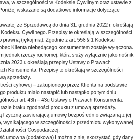
awa, w szczególności w Kodeksie Cywilnym oraz ustawie z
 Poniżej wskazane są dodatkowe informacje dotyczące
wartej ze Sprzedawcą do dnia 31. grudnia 2022 r. określają
 Kodeksu Cywilnego. Przepisy te określają w szczególności
 prawną (rękojmia). Zgodnie z art. 558 § 1 Kodeksu
wobec Klienta niebędącego konsumentem zostaje wyłączona.
 jednak rzeczy ruchomej, która służy wyłącznie jako nośnik
znia 2023 r. określają przepisy Ustawy o Prawach
ach Konsumenta. Przepisy te określają w szczególności
wą sprzedaży.
k treści cyfrowej – zakupionego przez Klienta na podstawie
go produktu miało nastąpić lub nastąpiło po tym dniu
ególności art. 43h – 43q Ustawy o Prawach Konsumenta.
razie braku zgodności produktu z umową sprzedaży.
bą fizyczną zawierającą umowę bezpośrednio związaną z jej
ego, wynikającego w szczególności z przedmiotu wykonywanej
 Działalności Gospodarczej.
ć umowna (dodatkowa) i można z niej skorzystać, gdy dany