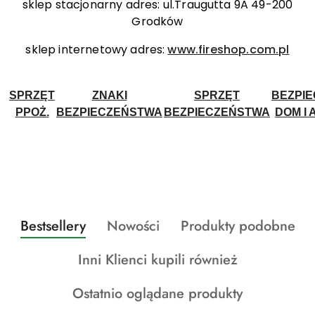
sklep stacjonarny adres: ul.Traugutta 9A 49-200
Grodków
sklep internetowy adres:
www.fireshop.com.pl
SPRZĘT
ZNAKI
SPRZĘT
BEZPI
PPOŻ.
BEZPIECZEŃSTWA
BEZPIECZEŃSTWA
DOM I 
Produkty
Produkty
Produkty
Bestsellery
Nowości
Produkty podobne
Pomiń karuzelę produktów
o
o
o
Produkty
Inni Klienci kupili również
statusie:
statusie:
statusie:
o
Produkty
Ostatnio oglądane produkty
statusie:
o