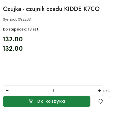
Czujka - czujnik czadu KIDDE K7CO
Symbol:
092203
Dostępność:
13
szt.
cena:
132.00
132.00
Cena:
Ilość
szt.
Do koszyka