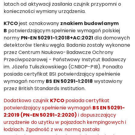
latach od aktywacji zasilania czujnik przypomni o
konieczności wymiany urządzenia.
K7CO
jest oznakowany
znakiem budowlanym
B
potwierdzającym spełnienie wymagań polskiej
normy
PN-EN 50291-1:2018+AC:2021
dla domowych
detektorów tlenku węgla. Badania zostały wykonane
przez Centrum Naukowo-Badawcze Ochrony
Przeciwpożarowej - Państwowy Instytut Badawczy
im. Józefa Tuliszkowskiego (CNBOP-PIB). Ponadto
posiada certyfikat BSI potwierdzający spełnienie
wymagań normy
BS EN 50291-1:2018
wystawiony
przez British Standards Institution.
Dodatkowo czujnik
K7CO
posiada certyfikat
potwierdzający spełnienie wymagań
BS EN 50291-
2:2019 (PN-EN 50291-2:2020)
i dopuszczający
urządzenie do użytku w pojazdach kempingowych i
łodziach. Zgodność z ww. normą została