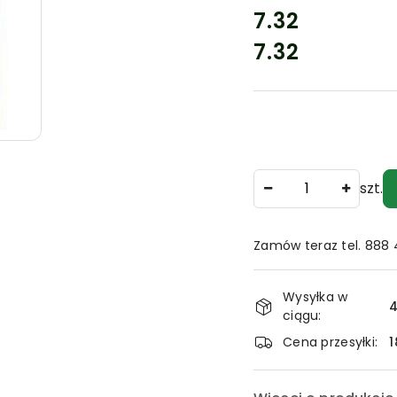
cena:
7.32
7.32
Cena:
Ilość
szt.
Zamów teraz tel. 888
Dostępność
Wysyłka w
i
4
ciągu:
dostawa
Cena przesyłki:
1