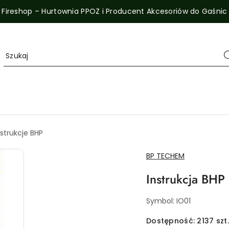
Fireshop – Hurtownia PPOŻ i Producent Akcesoriów do Gaśnic
nstrukcje BHP
NAZWA
BP TECHEM
PRODUCENTA:
Instrukcja BHP
Symbol:
IO01
Dostępność:
2137
szt.