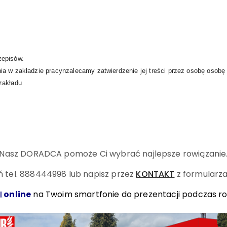
zepisów.
ia w zakładzie pracynzalecamy zatwierdzenie jej treści przez osobę osobę
zakładu
Nasz DORADCA pomoże Ci wybrać najlepsze rowiązanie
 tel. 888444998
lub napisz przez
KONTAKT
z formularza
I
online
na Twoim smartfonie do prezentacji podczas r