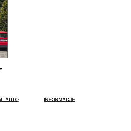
w
 I AUTO
INFORMACJE