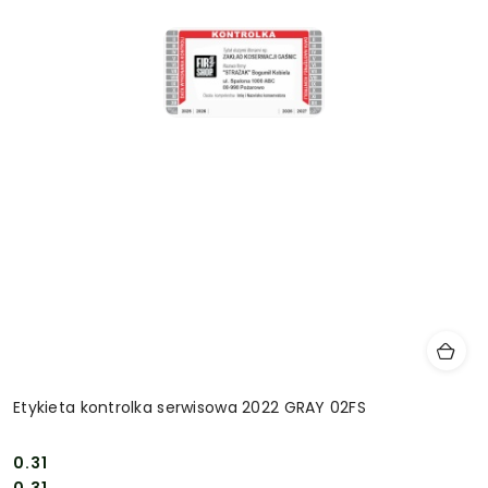
Etykieta kontrolka serwisowa 2022 GRAY 02FS
0.31
Cena:
Cena:
0.31