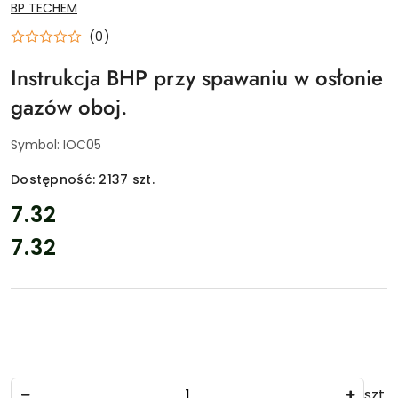
NAZWA
BP TECHEM
PRODUCENTA:
(0)
Instrukcja BHP przy spawaniu w osłonie
gazów oboj.
Symbol:
IOC05
Dostępność:
2137
szt.
cena:
7.32
7.32
Cena:
Ilość
szt.