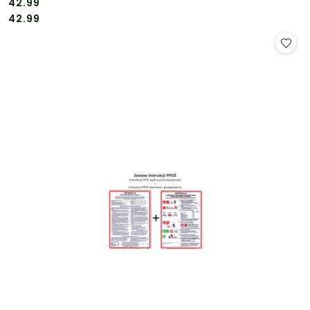
42.99
Cena:
Cena:
42.99