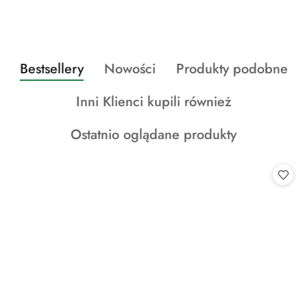
Produkty
Produkty
Produkty
Bestsellery
Nowości
Produkty podobne
Pomiń karuzelę produktów
o
o
o
Produkty
Inni Klienci kupili również
statusie:
statusie:
statusie:
o
Produkty
Ostatnio oglądane produkty
statusie:
o
statusie: