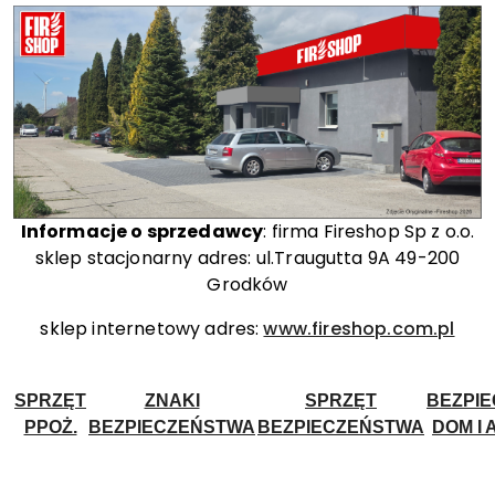
Informacje o sprzedawcy
: firma Fireshop Sp z o.o.
sklep stacjonarny adres: ul.Traugutta 9A 49-200
Grodków
sklep internetowy adres:
www.fireshop.com.pl
SPRZĘT
ZNAKI
SPRZĘT
BEZPI
PPOŻ.
BEZPIECZEŃSTWA
BEZPIECZEŃSTWA
DOM I 