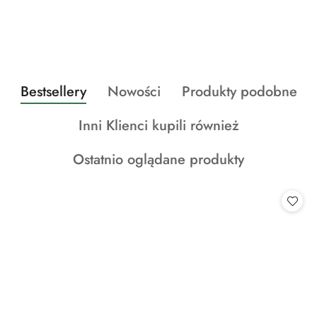
Produkty
Produkty
Produkty
Bestsellery
Nowości
Produkty podobne
Pomiń karuzelę produktów
o
o
o
Produkty
Inni Klienci kupili również
statusie:
statusie:
statusie:
o
Produkty
Ostatnio oglądane produkty
statusie:
o
statusie: