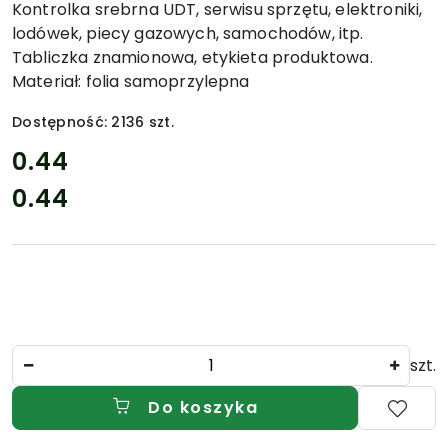
GAŚNIC
Kontrolka srebrna UDT, serwisu sprzętu, elektroniki,
I
lodówek, piecy gazowych, samochodów, itp.
ZNAKÓW.
Tabliczka znamionowa, etykieta produktowa.
Materiał: folia samoprzylepna
Dostępność:
2136
szt.
cena:
0.44
0.44
Cena:
Ilość
szt.
Do koszyka