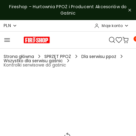
Przejdź do treści głównej
Przejdź do wyszukiwarki
Przejdź do moje konto
Przejdź do menu głównego
Przejdź do opisu produktu
Przejdź do stopki
Fireshop – Hurtownia PPOŻ i Producent Akcesoriów do
Gaśnic
PLN
Moje konto
Strona główna
SPRZĘT PPOŻ
Dla serwisu ppoż
Wszystko dla serwisu gaśnic
Kontrolki serwisowe do gaśnic