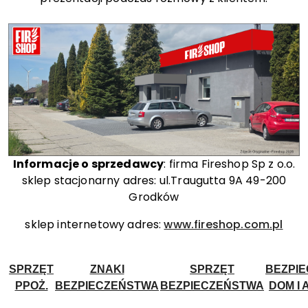
Informacje o sprzedawcy
: firma Fireshop Sp z o.o.
sklep stacjonarny adres: ul.Traugutta 9A 49-200
Grodków
sklep internetowy adres:
www.fireshop.com.pl
SPRZĘT
ZNAKI
SPRZĘT
BEZPI
PPOŻ.
BEZPIECZEŃSTWA
BEZPIECZEŃSTWA
DOM I 