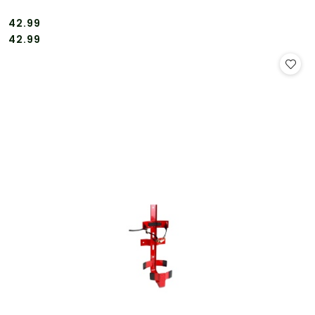
42.99
Cena:
Cena:
42.99