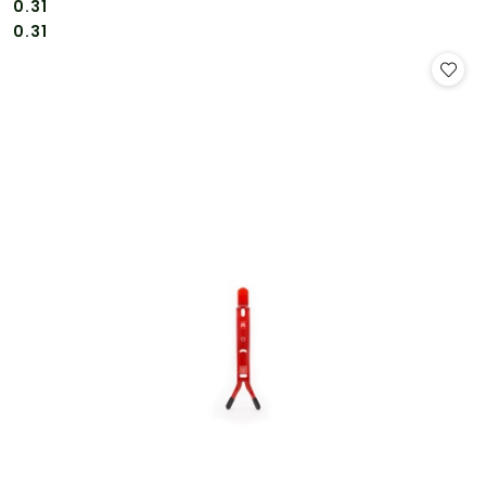
0.31
Cena:
Cena:
0.31