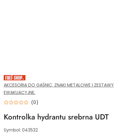
SPRZĘT
PPOŻ,
WYPOSAŻENIE
AKCESORIA DO GAŚNIC, ZNAKI METALOWE I ZESTAWY
I
EWAKUACYJNE.
NARZĘDZIA
DLA
SERWISU
(0)
GAŚNIC.
ZAOPTRZENIE
Kontrolka hydrantu srebrna UDT
PRZEMYSŁU
I
INSTYTUCJI.
AKCESORIA
Symbol:
043532
MONAŻOWE
DO