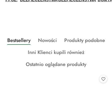
Produkty
Produkty
Produkty
Bestsellery
Nowości
Produkty podobne
Pomiń karuzelę produktów
o
o
o
Produkty
Inni Klienci kupili również
statusie:
statusie:
statusie:
o
Produkty
Ostatnio oglądane produkty
statusie:
o
statusie: