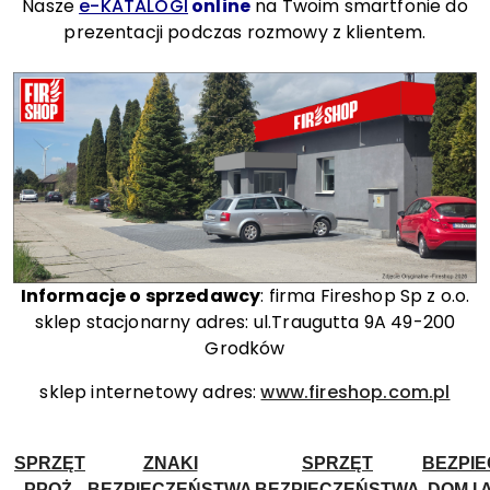
Nasze
e-KATALOGI
online
na Twoim smartfonie do
prezentacji podczas rozmowy z klientem.
Informacje o sprzedawcy
: firma Fireshop Sp z o.o.
sklep stacjonarny adres: ul.Traugutta 9A 49-200
Grodków
sklep internetowy adres:
www.fireshop.com.pl
SPRZĘT
ZNAKI
SPRZĘT
BEZPI
PPOŻ.
BEZPIECZEŃSTWA
BEZPIECZEŃSTWA
DOM I 