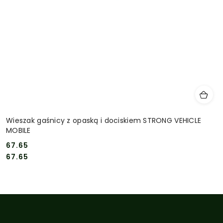
Wieszak gaśnicy z opaską i dociskiem STRONG VEHICLE
MOBILE
67.65
Cena:
Cena:
67.65