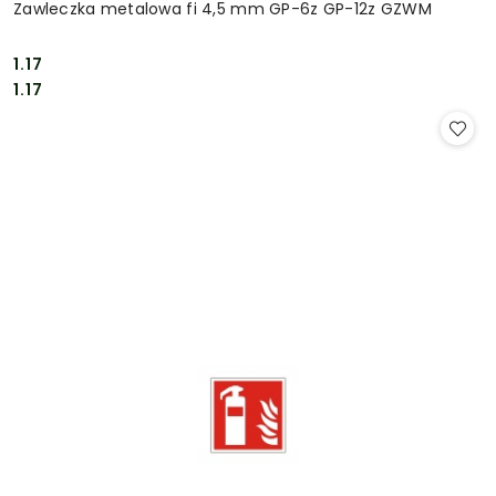
Zawleczka metalowa fi 4,5 mm GP-6z GP-12z GZWM
1.17
Cena:
Cena:
1.17