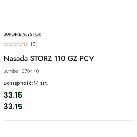
NAZWA
SUPON BIAŁYSTOK
PRODUCENTA:
(0)
Nasada STORZ 110 GZ PCV
Symbol:
070440
Dostępność:
14
szt.
cena:
33.15
33.15
Cena: