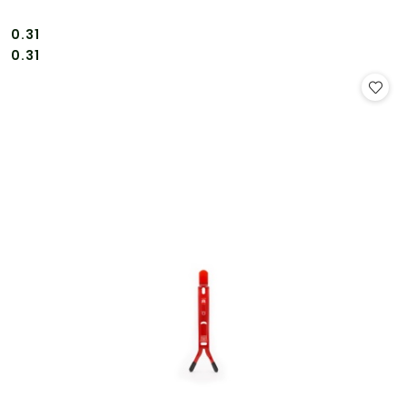
0.31
Cena:
Cena:
0.31