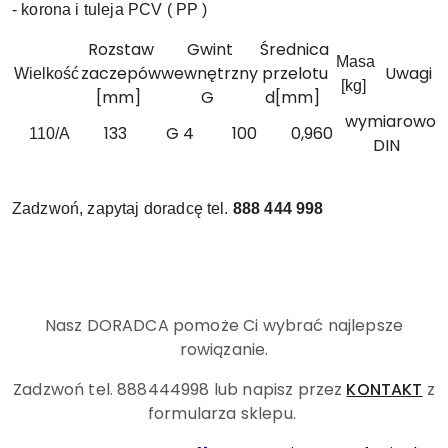
- korona i tuleja PCV ( PP )
Rozstaw
Gwint
Średnica
Masa
zaczepów
wewnętrzny
przelotu
Uwagi
Wielkość
[kg]
[mm]
G
d[mm]
wymiarowo
133
G 4
100
0,960
110/A
DIN
Zadzwoń, zapytaj doradcę tel.
888 444 998
Nasz DORADCA pomoże Ci wybrać najlepsze
rowiązanie.
Zadzwoń tel. 888444998
lub napisz przez
KONTAKT
z
formularza sklepu.