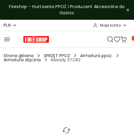
Przejdź do treści głównej
Przejdź do wyszukiwarki
Przejdź do moje konto
Przejdź do menu głównego
Przejdź do opisu produktu
Przejdź do stopki
Fireshop – Hurtownia PPOŻ i Producent Akcesoriów do
Gaśnic
PLN
Moje konto
Strona główna
SPRZĘT PPOŻ
Armatura ppoż.
Armatura złączna
Nasady STORZ