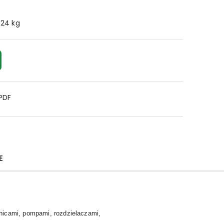
.24 kg
 PDF
E
nicami, pompami, rozdzielaczami,