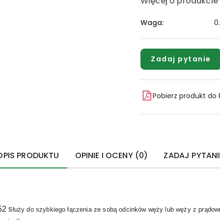
Więcej o produkcie
Waga:
0
Zadaj pytanie
Pobierz produkt do
OPIS PRODUKTU
OPINIE I OCENY (0)
ZADAJ PYTANI
52 s
łuży do szybkiego łączenia ze sobą odcinków węży lub węży z prądow