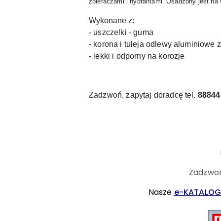
zbieraczami i hydrantami. Osadzony jest na
Wykonane z:
- uszczelki - guma
- korona i tuleja odlewy aluminiowe
- lekki i odporny na korozje
Zadzwoń, zapytaj doradcę tel.
88844
Zadzwoń
Nasze
e-KATALOG