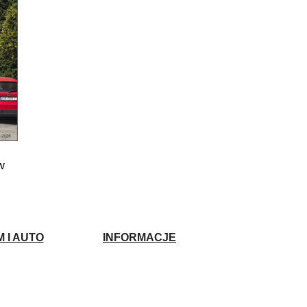
w
 I AUTO
INFORMACJE