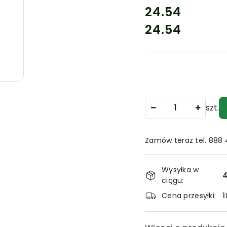
cena:
24.54
24.54
Cena:
Ilość
szt.
Zamów teraz tel. 888
Dostępność
Wysyłka w
i
4
ciągu:
dostawa
Cena przesyłki:
1