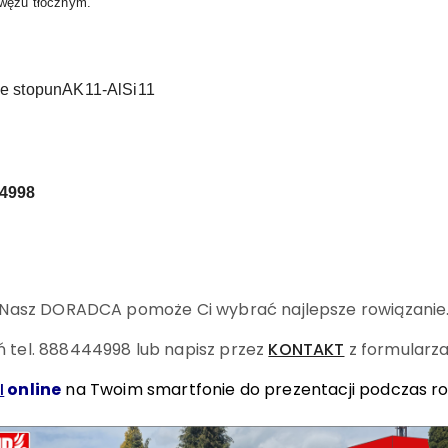
 wężu tłocznym.
 ze stopunAK11-AlSi11
4998
Nasz DORADCA pomoże Ci wybrać najlepsze rowiązanie
 tel. 888444998
lub napisz przez
KONTAKT
z formularza
I
online
na Twoim smartfonie do prezentacji podczas r