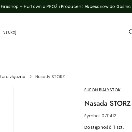
Fireshop – Hurtownia PPOŻ i Producent Akcesoriów do Gaśnic
tura złączna
Nasady STORZ
NAZWA
SUPON BIAŁYSTOK
PRODUCENTA:
Nasada STORZ 
Symbol:
070412
Dostępność:
1
szt.