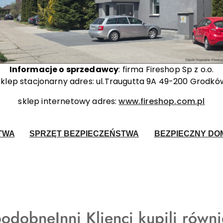
Informacje o sprzedawcy
: firma Fireshop Sp z o.o.
sklep stacjonarny adres: ul.Traugutta 9A 49-200 Grodkó
sklep internetowy adres:
www.fireshop.com.pl
TWA
SPRZĘT BEZPIECZEŃSTWA
BEZPIECZNY DOM
Produkty
podobne
Inni Klienci kupili równ