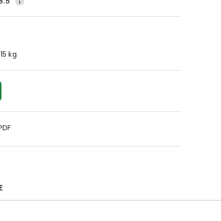
8.5
.15 kg
 PDF
E