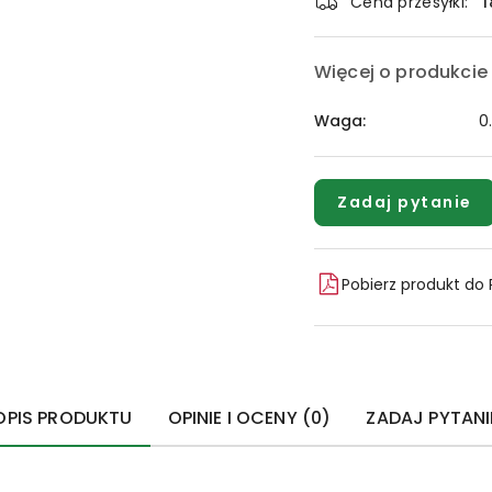
dostawa
Cena przesyłki:
1
Więcej o produkcie
Waga:
0
Zadaj pytanie
Pobierz produkt do
OPIS PRODUKTU
OPINIE I OCENY (0)
ZADAJ PYTANI