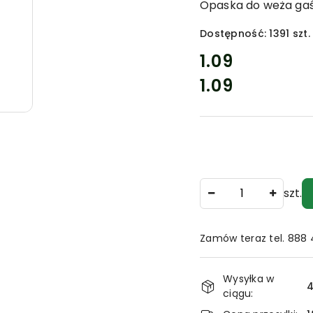
Opaska do weża gaś
Dostępność:
1391
szt.
cena:
1.09
1.09
Cena:
Ilość
szt.
Zamów teraz tel. 888
Dostępność
Wysyłka w
i
4
ciągu: