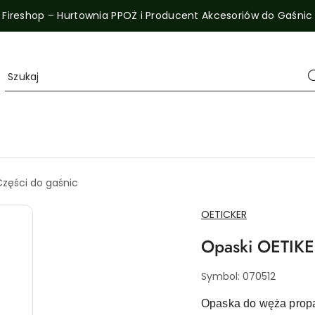
Fireshop – Hurtownia PPOŻ i Producent Akcesoriów do Gaśnic
Części do gaśnic
NAZWA
OETICKER
PRODUCENTA:
Opaski OETIKE
Symbol:
070512
Opaska do węża propa