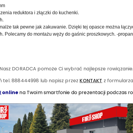
 mm
enia reduktora i złączki do kuchenki.
h.
lże tak pewne jak zakuwanie. Dzięki tej opasce można łączyć 
ych. Polecamy do montażu węży do gaśnic proszkowych. -propan
Nasz DORADCA pomoże Ci wybrać najlepsze rowiązanie
 tel. 888444998
lub napisz przez
KONTAKT
z formularza
I
online
na Twoim smartfonie do prezentacji podczas r