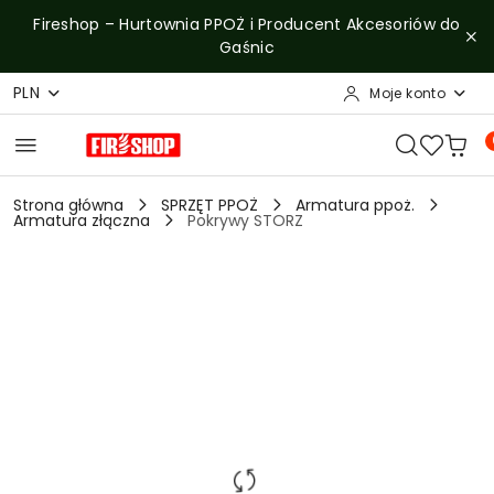
Przejdź do treści głównej
Przejdź do wyszukiwarki
Przejdź do moje konto
Przejdź do menu głównego
Przejdź do opisu produktu
Przejdź do stopki
Fireshop – Hurtownia PPOŻ i Producent Akcesoriów do
Gaśnic
PLN
Moje konto
Strona główna
SPRZĘT PPOŻ
Armatura ppoż.
Armatura złączna
Pokrywy STORZ