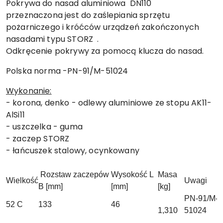
Pokrywa do nasad aluminiowa DN110
przeznaczona jest do zaślepiania sprzętu
pożarniczego i króćców urządzeń zakończonych
nasadami typu STORZ .
Odkręcenie pokrywy za pomocą klucza do nasad.
Polska norma -PN-91/M-51024
Wykonanie:
- korona, denko - odlewy aluminiowe ze stopu AK11-
AlSi11
- uszczelka - guma
- zaczep STORZ
- łańcuszek stalowy, ocynkowany
Rozstaw zaczepów
Wysokość L
Masa
Wielkość
Uwagi
B [mm]
[mm]
[kg]
PN-91/M-
52 C
133
46
1,310
51024