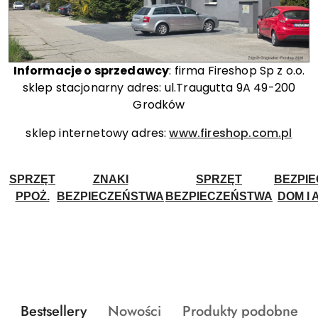
Informacje o sprzedawcy
: firma Fireshop Sp z o.o.
sklep stacjonarny adres: ul.Traugutta 9A 49-200
Grodków
sklep internetowy adres:
www.fireshop.com.pl
SPRZĘT
ZNAKI
SPRZĘT
BEZPI
PPOŻ.
BEZPIECZEŃSTWA
BEZPIECZEŃSTWA
DOM I 
Produkty
Produkty
Produkty
Bestsellery
Nowości
Produkty podobne
Pomiń karuzelę produktów