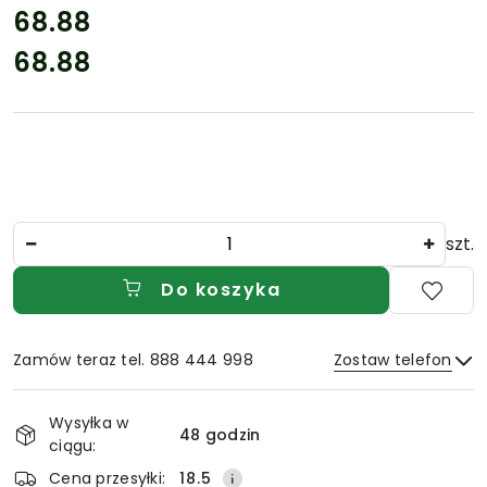
cena:
68.88
68.88
Cena:
Ilość
szt.
Do koszyka
Zamów teraz tel. 888 444 998
Zostaw telefon
Dostępność
Wysyłka w
i
48 godzin
ciągu:
Wyślij
dostawa
Cena przesyłki:
18.5