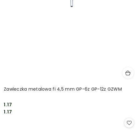
Zawleczka metalowa fi 4,5 mm GP-6z GP-12z GZWM
1.17
Cena:
Cena:
1.17