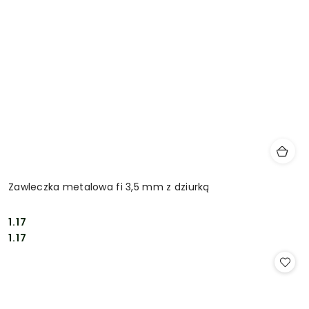
Zawleczka metalowa fi 3,5 mm z dziurką
1.17
Cena:
Cena:
1.17