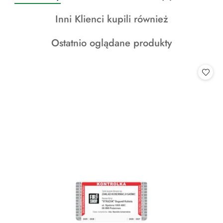
o
o
o
Produkty
Inni Klienci kupili również
statusie:
statusie:
statusie:
o
Produkty
Ostatnio oglądane produkty
statusie:
o
statusie: