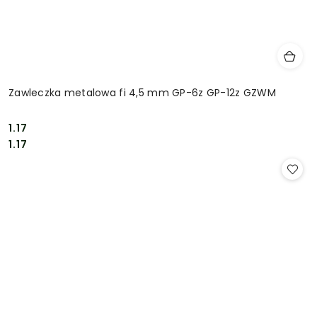
Zawleczka metalowa fi 4,5 mm GP-6z GP-12z GZWM
1.17
Cena:
Cena:
1.17