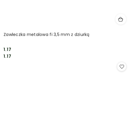
Zawleczka metalowa fi 3,5 mm z dziurką
1.17
Cena:
Cena:
1.17