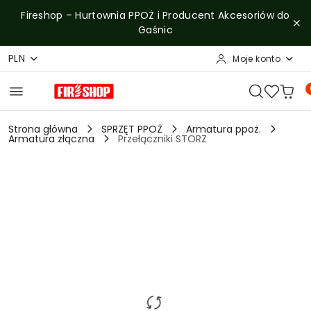
Przejdź do treści głównej
Przejdź do wyszukiwarki
Przejdź do moje konto
Przejdź do menu głównego
Przejdź do opisu produktu
Przejdź do stopki
Fireshop – Hurtownia PPOŻ i Producent Akcesoriów do
Gaśnic
PLN
Moje konto
Strona główna
SPRZĘT PPOŻ
Armatura ppoż.
Armatura złączna
Przełączniki STORZ