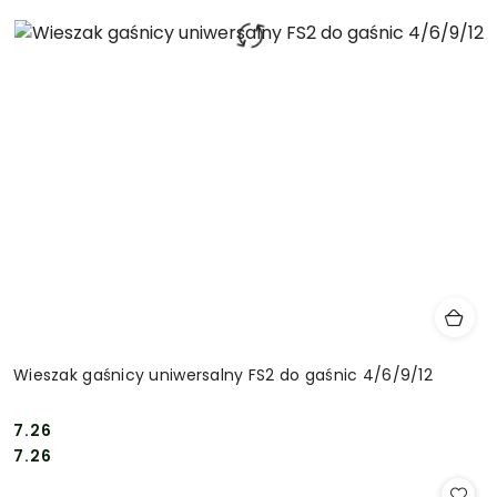
Wieszak gaśnicy uniwersalny FS2 do gaśnic 4/6/9/12
7.26
Cena:
Cena:
7.26