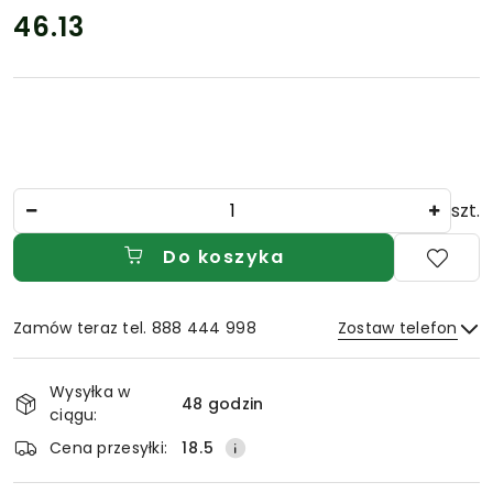
46.13
Cena:
Ilość
szt.
Do koszyka
Zamów teraz tel. 888 444 998
Zostaw telefon
Dostępność
Wysyłka w
i
48 godzin
ciągu:
Wyślij
dostawa
Cena przesyłki:
18.5