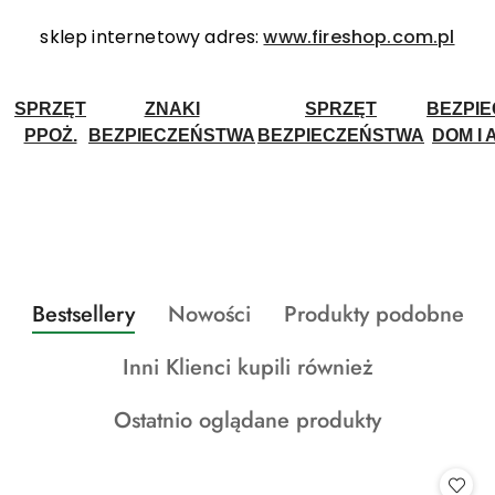
sklep internetowy adres:
www.fireshop.com.pl
SPRZĘT
ZNAKI
SPRZĘT
BEZPI
PPOŻ.
BEZPIECZEŃSTWA
BEZPIECZEŃSTWA
DOM I 
Produkty
Produkty
Produkty
Bestsellery
Nowości
Produkty podobne
Pomiń karuzelę produktów
o
o
o
Produkty
Inni Klienci kupili również
statusie:
statusie:
statusie:
o
Produkty
Ostatnio oglądane produkty
statusie:
o
statusie: