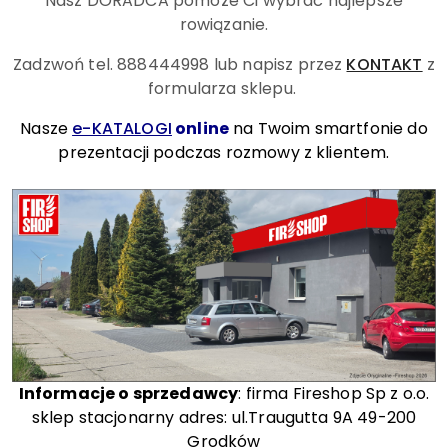
Nasz DORADCA pomoże Ci wybrać najlepsze
rowiązanie.
Zadzwoń tel. 888444998
lub napisz przez
KONTAKT
z
formularza sklepu.
Nasze
e-KATALOGI
online
na Twoim smartfonie do
prezentacji podczas rozmowy z klientem.
Informacje o sprzedawcy
: firma Fireshop Sp z o.o.
sklep stacjonarny adres: ul.Traugutta 9A 49-200
Grodków