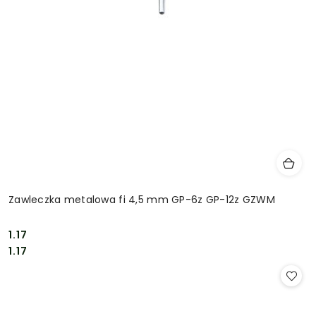
Zawleczka metalowa fi 4,5 mm GP-6z GP-12z GZWM
1.17
Cena:
Cena:
1.17