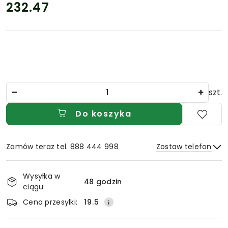
232.47
Cena:
Ilość
szt.
Do koszyka
Zamów teraz tel. 888 444 998
Zostaw telefon
Dostępność
Wysyłka w
i
48 godzin
ciągu:
Wyślij
dostawa
Cena przesyłki:
19.5