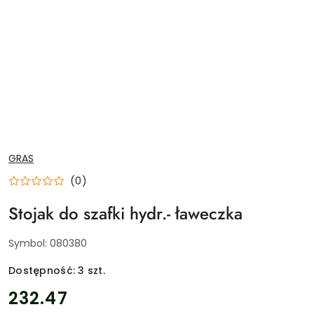
NAZWA
GRAS
PRODUCENTA:
(0)
Stojak do szafki hydr.- ławeczka
Symbol:
080380
Dostępność:
3
szt.
cena:
232.47