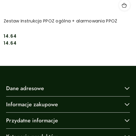
Zestaw Instrukcja PPOZ ogólna + alarmowania PPOŻ
14.64
Cena:
Cena:
14.64
Dane adresowe
Informacje zakupowe
Przydatne informacje