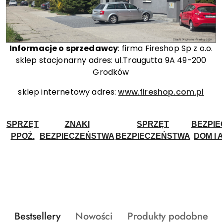
Informacje o sprzedawcy
: firma Fireshop Sp z o.o.
sklep stacjonarny adres: ul.Traugutta 9A 49-200
Grodków
sklep internetowy adres:
www.fireshop.com.pl
SPRZĘT
ZNAKI
SPRZĘT
BEZPI
PPOŻ.
BEZPIECZEŃSTWA
BEZPIECZEŃSTWA
DOM I 
Produkty
Produkty
Produkty
Bestsellery
Nowości
Produkty podobne
Pomiń karuzelę produktów