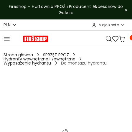
Przejdź do treści głównej
Przejdź do wyszukiwarki
Przejdź do moje konto
Przejdź do menu głównego
Przejdź do opisu produktu
Przejdź do stopki
Fireshop – Hurtownia PPOŻ i Producent Akcesoriów do
Gaśnic
PLN
Moje konto
Strona główna
SPRZĘT PPOŻ
Hydranty wewnętrzne i zewnętrzne
Wyposażenie hydrantu
Do montażu hydrantu