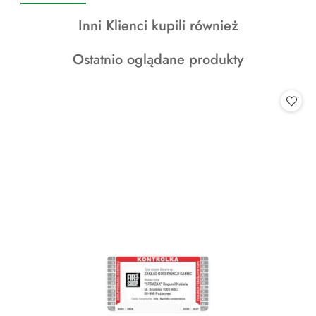
o
o
o
Produkty
Inni Klienci kupili również
statusie:
statusie:
statusie:
o
Produkty
Ostatnio oglądane produkty
statusie:
o
statusie: