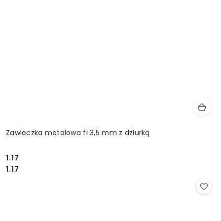
Zawleczka metalowa fi 3,5 mm z dziurką
1.17
Cena:
Cena:
1.17