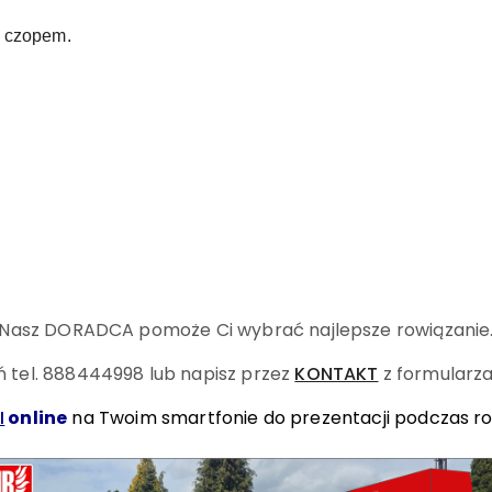
m czopem.
Nasz DORADCA pomoże Ci wybrać najlepsze rowiązanie
 tel. 888444998
lub napisz przez
KONTAKT
z formularza
I
online
na Twoim smartfonie do prezentacji podczas r