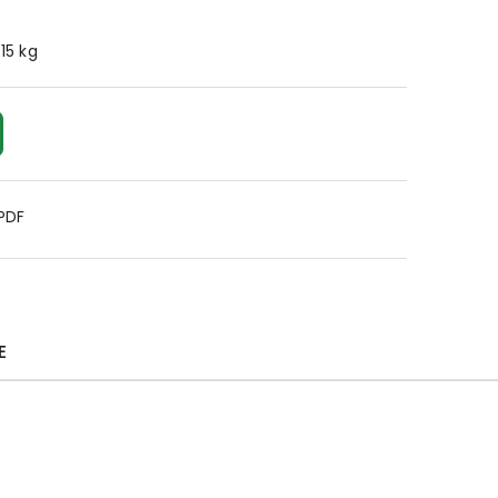
.15 kg
 PDF
E