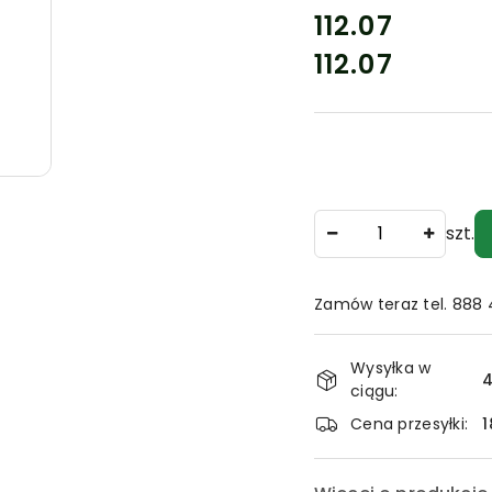
cena:
112.07
112.07
Cena:
Ilość
szt.
Zamów teraz tel. 888
Dostępność
Wysyłka w
i
4
ciągu:
dostawa
Cena przesyłki:
1