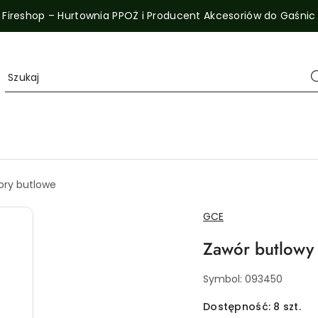
Fireshop – Hurtownia PPOŻ i Producent Akcesoriów do Gaśnic
ory butlowe
NAZWA
GCE
PRODUCENTA:
Zawór butlowy
Symbol:
093450
Dostępność:
8
szt.