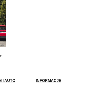
w
 I AUTO
INFORMACJE