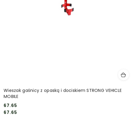
Wieszak gaśnicy z opaską i dociskiem STRONG VEHICLE
MOBILE
67.65
Cena:
Cena:
67.65