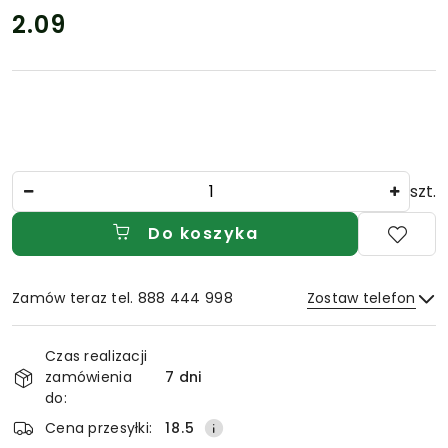
2.09
Cena:
Ilość
szt.
Do koszyka
Zamów teraz tel. 888 444 998
Zostaw telefon
Dostępność
Czas realizacji
i
zamówienia
7 dni
Wyślij
dostawa
do:
Cena przesyłki:
18.5