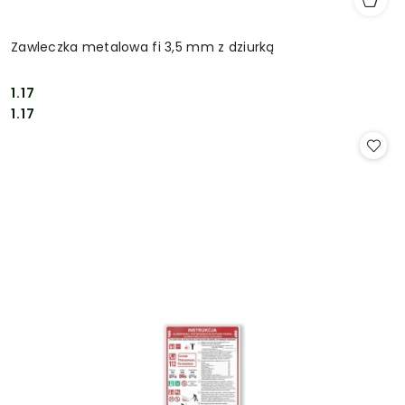
Zawleczka metalowa fi 3,5 mm z dziurką
1.17
Cena:
Cena:
1.17