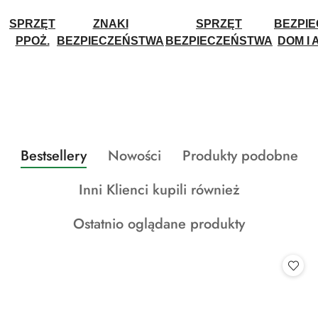
SPRZĘT
ZNAKI
SPRZĘT
BEZPI
PPOŻ.
BEZPIECZEŃSTWA
BEZPIECZEŃSTWA
DOM I 
Produkty
Produkty
Produkty
Bestsellery
Nowości
Produkty podobne
Pomiń karuzelę produktów
o
o
o
Produkty
Inni Klienci kupili również
statusie:
statusie:
statusie:
o
Produkty
Ostatnio oglądane produkty
statusie:
o
statusie: