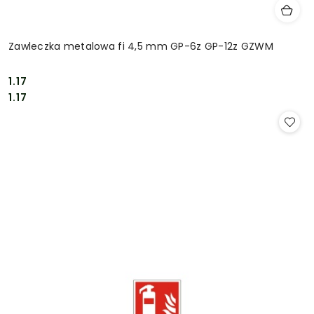
Zawleczka metalowa fi 4,5 mm GP-6z GP-12z GZWM
1.17
Cena:
Cena:
1.17