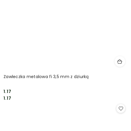
Zawleczka metalowa fi 3,5 mm z dziurką
1.17
Cena:
Cena:
1.17