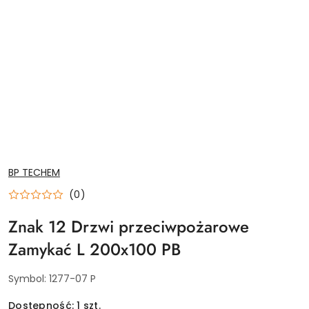
NAZWA
BP TECHEM
PRODUCENTA:
(0)
Znak 12 Drzwi przeciwpożarowe
Zamykać L 200x100 PB
Symbol:
1277-07 P
Dostępność:
1
szt.