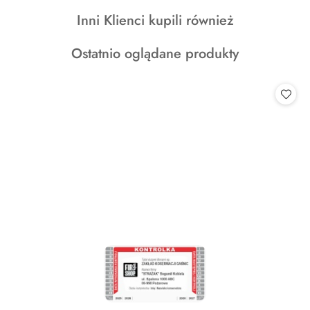
o
o
o
Produkty
Inni Klienci kupili również
statusie:
statusie:
statusie:
o
Produkty
Ostatnio oglądane produkty
statusie:
o
statusie: