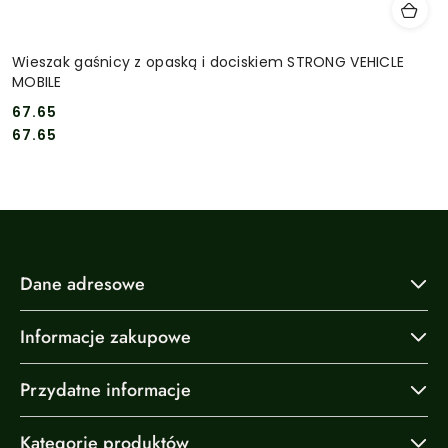
Wieszak gaśnicy z opaską i dociskiem STRONG VEHICLE
MOBILE
67.65
Cena:
Cena:
67.65
Dane adresowe
Informacje zakupowe
Przydatne informacje
Kategorie produktów