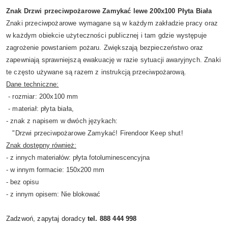
Znak Drzwi przeciwpożarowe Zamykać lewe 200x100 Płyta Biała
Znaki przeciwpożarowe wymagane są w każdym zakładzie pracy oraz
w każdym obiekcie użyteczności publicznej i tam gdzie występuje
zagrożenie powstaniem pożaru. Zwiększają bezpieczeństwo oraz
zapewniają sprawniejszą ewakuację w razie sytuacji awaryjnych. Znaki
te często używane są razem z instrukcją przeciwpożarową.
Dane techniczne:
- rozmiar: 200x100 mm
- materiał: płyta biała,
- znak z napisem w dwóch językach:
"Drzwi przeciwpożarowe Zamykać! Firendoor Keep shut!
Znak dostępny również:
- z innych materiałów: płyta fotoluminescencyjna
- w innym formacie: 150x200 mm
- bez opisu
- z innym opisem: Nie blokować
Zadzwoń, zapytaj doradcy
tel. 888 444 998