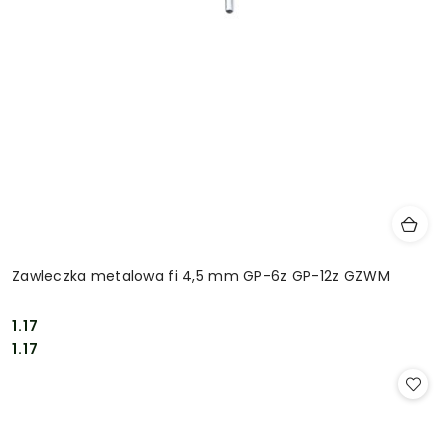
Zawleczka metalowa fi 4,5 mm GP-6z GP-12z GZWM
1.17
Cena:
Cena:
1.17