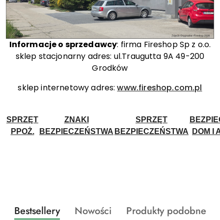
Informacje o sprzedawcy
: firma Fireshop Sp z o.o.
sklep stacjonarny adres: ul.Traugutta 9A 49-200
Grodków
sklep internetowy adres:
www.fireshop.com.pl
SPRZĘT
ZNAKI
SPRZĘT
BEZPI
PPOŻ.
BEZPIECZEŃSTWA
BEZPIECZEŃSTWA
DOM I 
Produkty
Produkty
Produkty
Bestsellery
Nowości
Produkty podobne
Pomiń karuzelę produktów