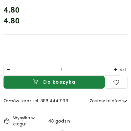
cena:
4.80
4.80
Cena:
Ilość
szt.
Do koszyka
Zamów teraz tel. 888 444 998
Zostaw telefon
Dostępność
Wysyłka w
i
48 godzin
ciągu:
Wyślij
dostawa