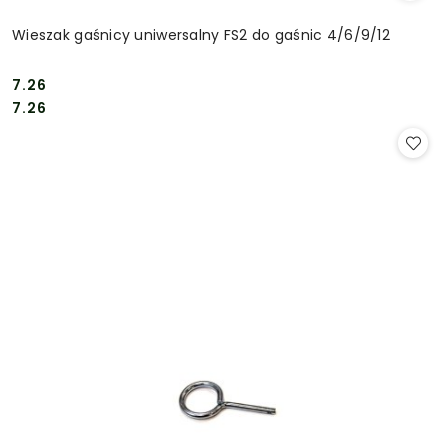
Wieszak gaśnicy uniwersalny FS2 do gaśnic 4/6/9/12
7.26
Cena:
Cena:
7.26