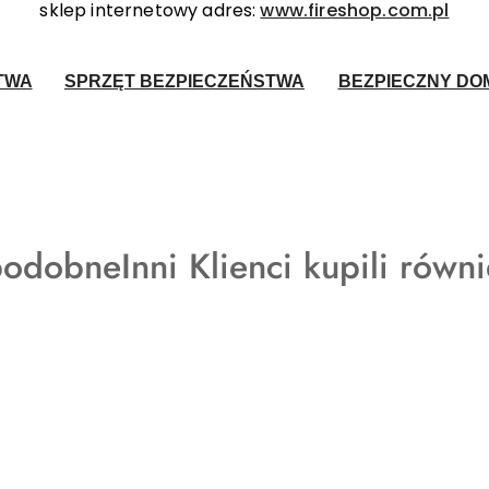
sklep internetowy adres:
www.fireshop.com.pl
TWA
SPRZĘT BEZPIECZEŃSTWA
BEZPIECZNY DOM
Produkty
podobne
Inni Klienci kupili równ
o
statusie: