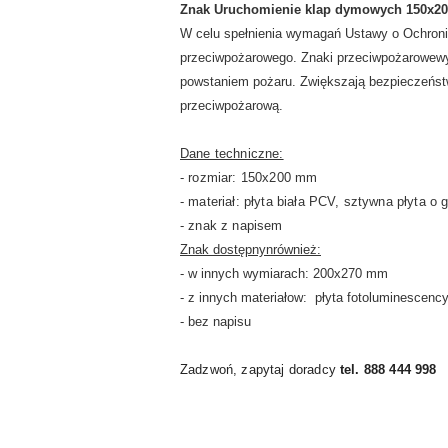
Znak Uruchomienie klap dymowych 150x200
W celu spełnienia wymagań Ustawy o Ochroni
przeciwpożarowego. Znaki przeciwpożarowe
w
powstaniem pożaru.
Z
większają bezpieczeńst
przeciwpożarową.
Dane techniczne:
- rozmiar: 150x200 mm
- materiał: płyta biała PCV, sztywna płyta o
- znak z napisem
Znak dostępnynrównież:
- w innych wymiarach: 200x270 mm
- z innych materiałow: płyta fotoluminescenc
- bez napisu
Zadzwoń, zapytaj doradcy
tel. 888 444 998