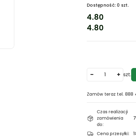
Dostępność:
0
szt.
cena:
4.80
4.80
Cena:
Ilość
szt.
Zamów teraz tel. 888
Dostępność
Czas realizacji
i
zamówienia
7
dostawa
do:
Cena przesyłki:
1