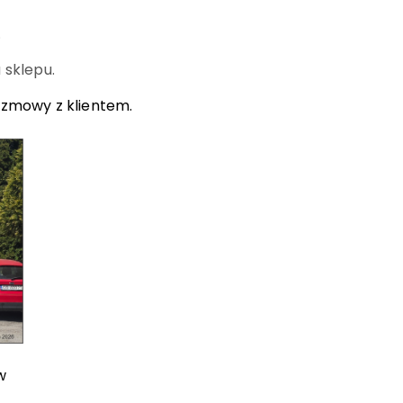
.
 sklepu.
ozmowy z klientem.
w