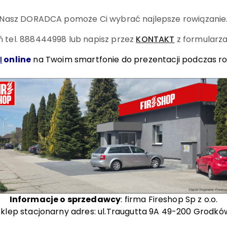
Nasz DORADCA pomoże Ci wybrać najlepsze rowiązanie
 tel. 888444998
lub napisz przez
KONTAKT
z formularza
I
online
na Twoim smartfonie do prezentacji podczas r
Informacje o sprzedawcy
: firma Fireshop Sp z o.o.
sklep stacjonarny adres: ul.Traugutta 9A 49-200 Grodkó