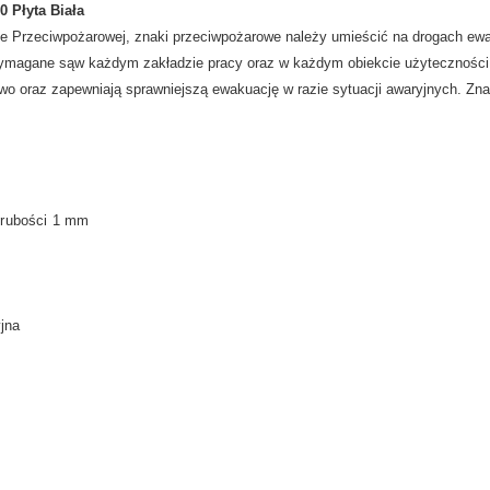
 Płyta Biała
e Przeciwpożarowej, znaki przeciwpożarowe należy umieścić na drogach e
ymagane
są
w każdym zakładzie pracy oraz w każdym obiekcie użyteczności
wo oraz zapewniają sprawniejszą ewakuację w razie sytuacji awaryjnych.
Zna
 grubości 1 mm
yjna