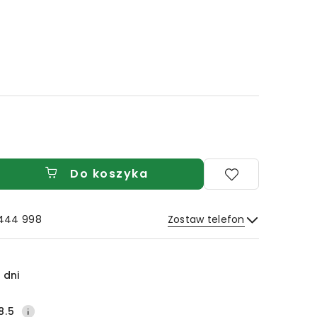
Do koszyka
 444 998
Zostaw telefon
Wyślij
 dni
8.5