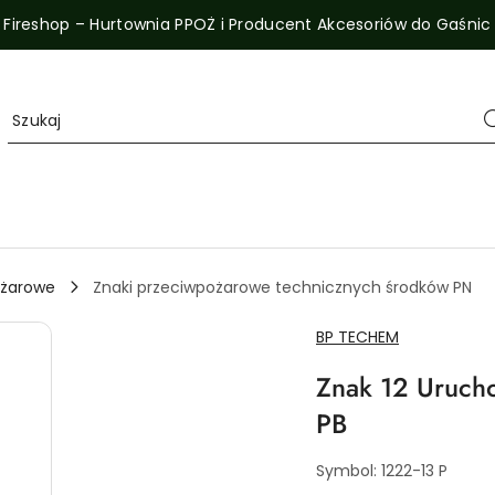
Fireshop – Hurtownia PPOŻ i Producent Akcesoriów do Gaśnic
ożarowe
Znaki przeciwpożarowe technicznych środków PN
NAZWA
BP TECHEM
PRODUCENTA:
Znak 12 Uruch
PB
Symbol:
1222-13 P