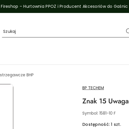
Fireshop – Hurtownia PPOŻ i Producent Akcesoriów do Gaśnic
strzegawcze BHP
NAZWA
BP TECHEM
PRODUCENTA:
Znak 15 Uwaga
Symbol:
1581-10 F
Dostępność:
1
szt.