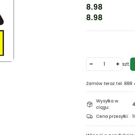
cena:
8.98
8.98
Cena:
Ilość
szt.
Zamów teraz tel. 888
Dostępność
Wysyłka w
i
4
ciągu:
dostawa
Cena przesyłki:
1