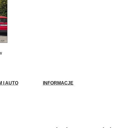
w
 I AUTO
INFORMACJE