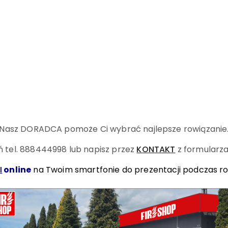
Nasz DORADCA pomoże Ci wybrać najlepsze rowiązanie
 tel. 888444998
lub napisz przez
KONTAKT
z formularza
I
online
na Twoim smartfonie do prezentacji podczas r