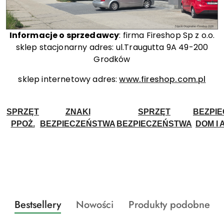
Informacje o sprzedawcy
: firma Fireshop Sp z o.o.
sklep stacjonarny adres: ul.Traugutta 9A 49-200
Grodków
sklep internetowy adres:
www.fireshop.com.pl
SPRZĘT
ZNAKI
SPRZĘT
BEZPI
PPOŻ.
BEZPIECZEŃSTWA
BEZPIECZEŃSTWA
DOM I 
Produkty
Produkty
Produkty
Bestsellery
Nowości
Produkty podobne
Pomiń karuzelę produktów
o
o
o