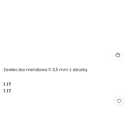
Zawleczka metalowa fi 3,5 mm z dziurką
1.17
Cena:
Cena:
1.17