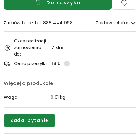
Do koszyka
Zamów teraz tel. 888 444 998
Zostaw telefon
Dostępność
Czas realizacji
i
zamówienia
7 dni
Wyślij
dostawa
do:
Cena przesyłki:
18.5
Więcej o produkcie
Waga:
0.01 kg
Zadaj pytanie