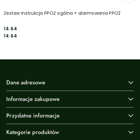
Zestaw Instrukcja PPOZ ogólna + alarmowania PPOŻ
14.64
Cena:
Cena:
14.64
Dane adresowe
Informacje zakupowe
Przydatne informacje
Kategorie produktów