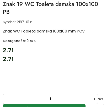
Znak 19 WC Toaleta damska 100x100
PB
Symbol:
2187-01 P
Znak WC Toaleta damska 100x100 mm PCV
Dostępność:
0
szt.
cena:
2.71
2.71
Cena:
Ilość
szt.