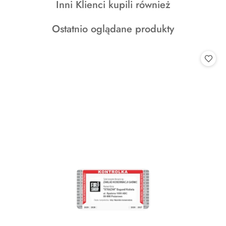
Produkty
Inni Klienci kupili również
statusie:
statusie:
statusie:
o
Produkty
Ostatnio oglądane produkty
statusie:
o
statusie: