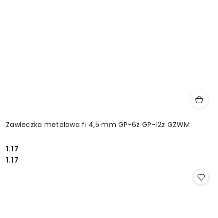
Zawleczka metalowa fi 4,5 mm GP-6z GP-12z GZWM
1.17
Cena:
Cena:
1.17