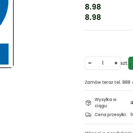
cena:
8.98
8.98
Cena:
Ilość
szt.
Zamów teraz tel. 888
Dostępność
Wysyłka w
i
4
ciągu:
dostawa
Cena przesyłki:
1