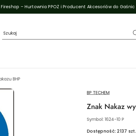
Fireshop – Hurtownia PPOŻ i Producent Akcesoriów do Gaśnic
akazu BHP
NAZWA
BP TECHEM
PRODUCENTA:
Znak Nakaz wy
Symbol:
1624-10 P
Dostępność:
2137
szt.