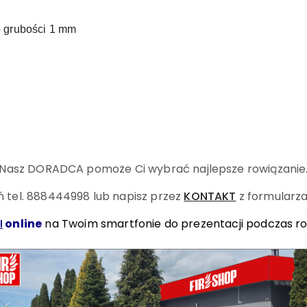
 o grubości 1 mm
Nasz DORADCA pomoże Ci wybrać najlepsze rowiązanie
 tel. 888444998
lub napisz przez
KONTAKT
z formularza
I
online
na Twoim smartfonie do prezentacji podczas r