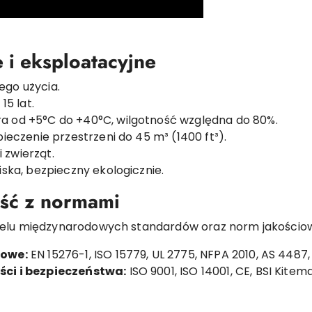
 i eksploatacyjne
go użycia.
15 lat.
 od +5°C do +40°C, wilgotność względna do 80%.
ieczenie przestrzeni do 45 m³ (1400 ft³).
i zwierząt.
ska, bezpieczny ekologicznie.
ość z normami
elu międzynarodowych standardów oraz norm jakościowy
rowe:
EN 15276-1, ISO 15779, UL 2775, NFPA 2010, AS 4487,
ci i bezpieczeństwa:
ISO 9001, ISO 14001, CE, BSI Kitema