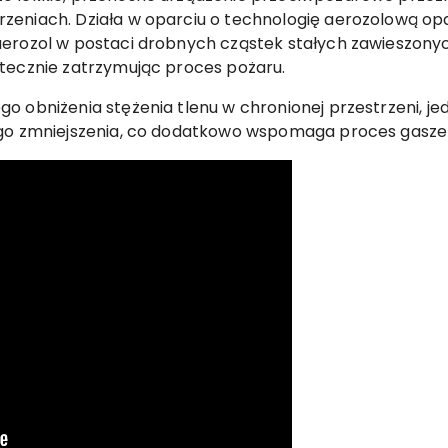
zeniach. Działa w oparciu o technologię aerozolową op
aerozol w postaci drobnych cząstek stałych zawieszonyc
utecznie zatrzymując proces pożaru.
o obniżenia stężenia tlenu w chronionej przestrzeni, j
ego zmniejszenia, co dodatkowo wspomaga proces gasze