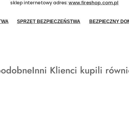
sklep internetowy adres:
www.fireshop.com.pl
TWA
SPRZĘT BEZPIECZEŃSTWA
BEZPIECZNY DOM
Produkty
podobne
Inni Klienci kupili równ
o
statusie: