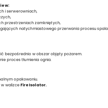
ie w:
h i serwerowniach,
czych,
ch przestrzeniach zamkniętych,
gających natychmiastowego przerwania procesu spalan
ić bezpośrednio w obszar objęty pożarem.
ie proces tłumienia ognia.
nalnym opakowaniu.
 w walizce
Fire Isolator.