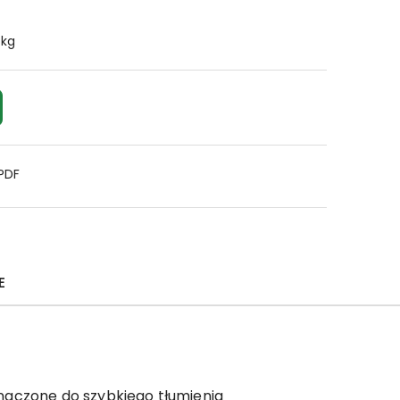
 kg
 PDF
E
naczone do szybkiego tłumienia