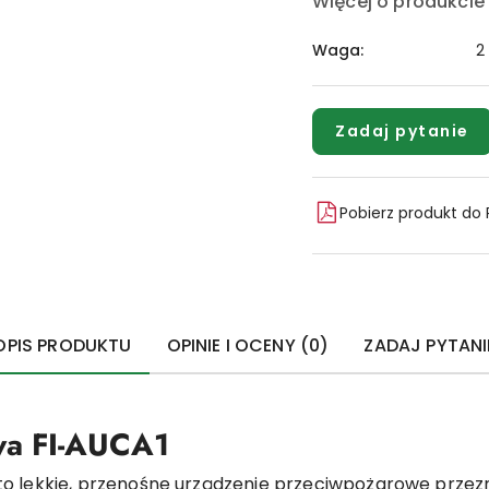
Więcej o produkcie
Waga:
2
Zadaj pytanie
Pobierz produkt do
OPIS PRODUKTU
OPINIE I OCENY (0)
ZADAJ PYTANI
wa FI-AUCA1
o lekkie, przenośne urządzenie przeciwpożarowe przez