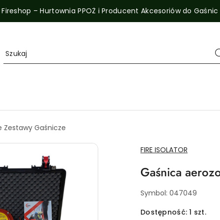
Fireshop – Hurtownia PPOŻ i Producent Akcesoriów do Gaśnic
e Zestawy Gaśnicze
NAZWA
FIRE ISOLATOR
PRODUCENTA:
Gaśnica aerozo
Symbol:
047049
Dostępność:
1
szt.