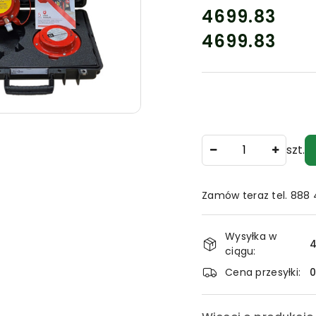
cena:
4699.83
4699.83
Cena:
Ilość
szt.
Zamów teraz tel. 888
Dostępność
Wysyłka w
i
4
ciągu:
dostawa
Cena przesyłki: