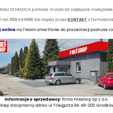
Nasz DORADCA pomoże Ci wybrać najlepsze rowiązanie
 tel. 888444998
lub napisz przez
KONTAKT
z formularza
I
online
na Twoim smartfonie do prezentacji podczas r
Informacje o sprzedawcy
: firma Fireshop Sp z o.o.
sklep stacjonarny adres: ul.Traugutta 9A 49-200 Grodkó