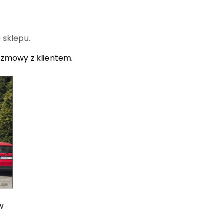
.
 sklepu.
ozmowy z klientem.
w