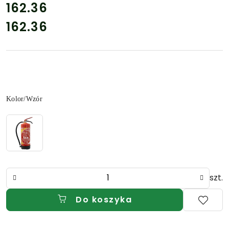
cena:
162.36
162.36
Cena:
Wariant
Kolor/Wzór
Ilość
szt.
Do koszyka