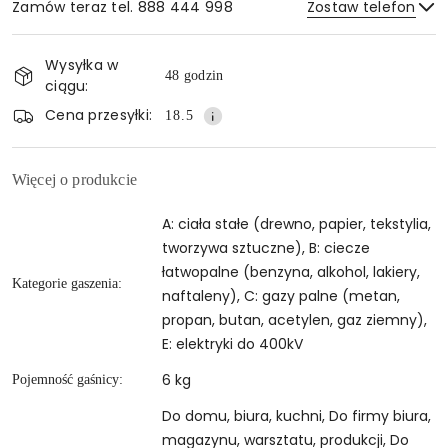
Zamów teraz tel. 888 444 998
Zostaw telefon
Dostępność
Wysyłka w
i
48 godzin
ciągu:
Wyślij
dostawa
Cena przesyłki:
18.5
Więcej o produkcie
A: ciała stałe (drewno, papier, tekstylia,
tworzywa sztuczne), B: ciecze
łatwopalne (benzyna, alkohol, lakiery,
Kategorie gaszenia:
naftaleny), C: gazy palne (metan,
propan, butan, acetylen, gaz ziemny),
E: elektryki do 400kV
6 kg
Pojemność gaśnicy:
Do domu, biura, kuchni, Do firmy biura,
magazynu, warsztatu, produkcji, Do