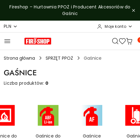
Przejdź do treści głównej
Przejdź do wyszukiwarki
Przejdź do moje konto
Przejdź do menu głównego
Przejdź do stopki
Fireshop – Hurtownia PPOŻ i Producent Akcesoriów do
Gaśnic
PLN
Moje konto
Strona główna
SPRZĘT PPOŻ
Gaśnice
GAŚNICE
Liczba produktów:
0
nice do
Gaśnice do
Gaśnice
Gaśni