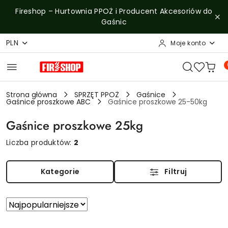
Przejdź do treści głównej
Przejdź do wyszukiwarki
Przejdź do moje konto
Przejdź do menu głównego
Przejdź do stopki
Fireshop – Hurtownia PPOŻ i Producent Akcesoriów do
Gaśnic
PLN
Moje konto
Strona główna
SPRZĘT PPOŻ
Gaśnice
Gaśnice proszkowe ABC
Gaśnice proszkowe 25-50kg
Gaśnice proszkowe 25kg
Liczba produktów:
2
Kategorie
Filtruj
Zastosowano
Sortuj
według
sortowanie:
Najpopularniejsze.