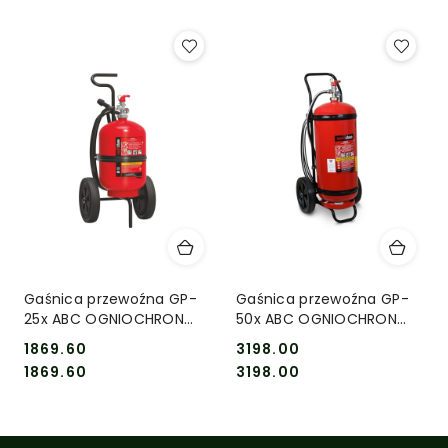
Gaśnica przewoźna GP-
Gaśnica przewoźna GP-
25x ABC OGNIOCHRON
50x ABC OGNIOCHRON
(Agregat proszkowy)
(Agregat proszkowy)
1869.60
3198.00
Cena:
Cena:
Cena:
Cena:
1869.60
3198.00