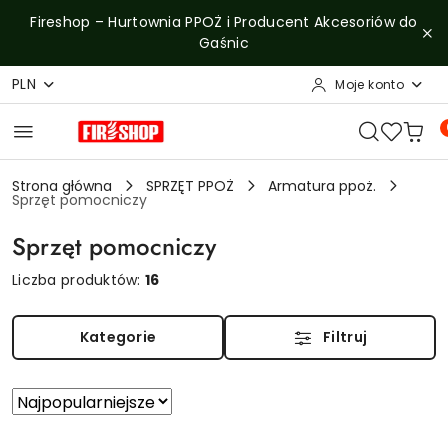
Przejdź do treści głównej
Przejdź do wyszukiwarki
Przejdź do moje konto
Przejdź do menu głównego
Przejdź do stopki
Fireshop – Hurtownia PPOŻ i Producent Akcesoriów do
Gaśnic
PLN
Moje konto
Strona główna
SPRZĘT PPOŻ
Armatura ppoż.
Sprzęt pomocniczy
Sprzęt pomocniczy
Liczba produktów:
16
Kategorie
Filtruj
Zastosowano
Sortuj
według
sortowanie:
Najpopularniejsze.