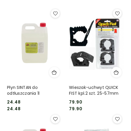
Płyn SINTAN do
Wieszak-uchwyt QUICK
odtłuszczania 1l
FIST kpl.2 szt. 25-57mm
24.48
79.90
Cena:
Cena:
Cena:
Cena:
24.48
79.90