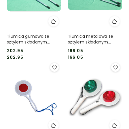
Tłumica gumowa ze
Tłumica metalowa ze
sztylem składanym
sztylem składanym
aluminiowym
aluminiowym
202.95
166.05
Cena:
Cena:
Cena:
Cena:
202.95
166.05