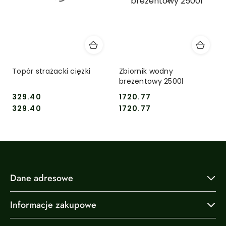
Topór strażacki ciężki
Zbiornik wodny
brezentowy 2500l
329.40
1720.77
Cena:
Cena:
Cena:
Cena:
329.40
1720.77
Dane adresowe
Informacje zakupowe