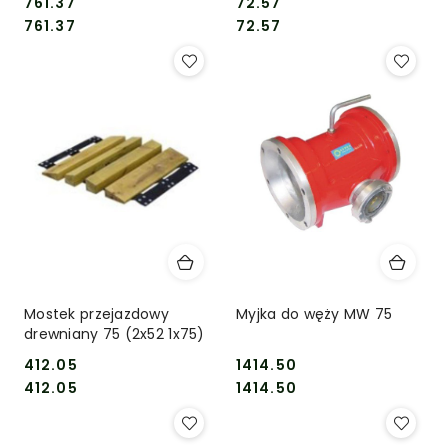
761.37
72.57
Cena:
Cena:
Cena:
Cena:
761.37
72.57
Mostek przejazdowy
Myjka do węży MW 75
drewniany 75 (2x52 1x75)
412.05
1414.50
Cena:
Cena:
Cena:
Cena:
412.05
1414.50