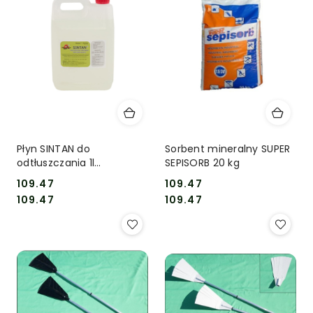
Płyn SINTAN do
Sorbent mineralny SUPER
odtłuszczania 1l
SEPISORB 20 kg
koncentrat
109.47
109.47
Cena:
Cena:
Cena:
Cena:
109.47
109.47