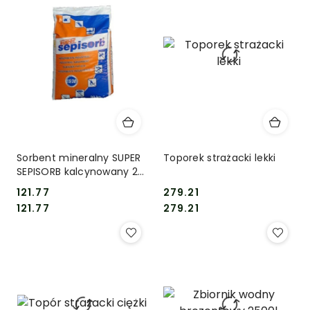
Sorbent mineralny SUPER
Toporek strażacki lekki
SEPISORB kalcynowany 20
kg
121.77
279.21
Cena:
Cena:
Cena:
Cena:
121.77
279.21