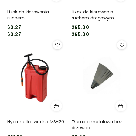
Lizak do kierowania
Lizak do kierowania
ruchem
ruchem drogowym
podświetlany
60.27
265.00
Cena:
Cena:
Cena:
Cena:
60.27
265.00
Hydronetka wodna MSH20
Tłumica metalowa bez
drzewca