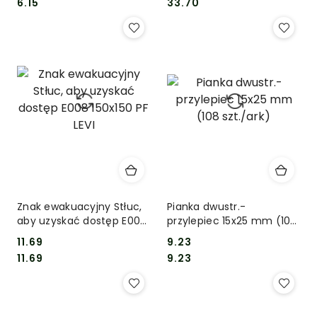
Cena:
Cena:
Cena:
Cena:
6.15
33.70
Znak ewakuacyjny Stłuc,
Pianka dwustr.-
aby uzyskać dostęp E008
przylepiec 15x25 mm (108
150x150 PF LEVI
szt./ark)
11.69
9.23
Cena:
Cena:
Cena:
Cena:
11.69
9.23