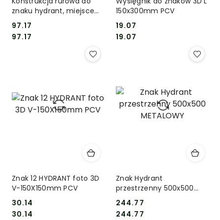
Konstrukcja rurowa do
Wysięgnik do znaków 3D L
znaku hydrant, miejsce
150x300mm PCV
zbiórki 2szt
97.17
19.07
Cena:
Cena:
Cena:
Cena:
97.17
19.07
Znak 12 HYDRANT foto 3D
Znak Hydrant
V-150X150mm PCV
przestrzenny 500x500
METALOWY
30.14
244.77
Cena:
Cena:
Cena:
Cena:
30.14
244.77