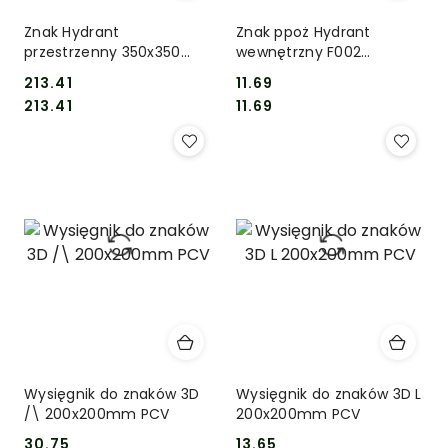
Znak Hydrant
Znak ppoż Hydrant
przestrzenny 350x350
wewnętrzny F002
MET+konstrukcja
150x150mm PF 3D LEVI
213.41
11.69
Cena:
Cena:
Cena:
Cena:
213.41
11.69
Wysięgnik do znaków 3D
Wysięgnik do znaków 3D L
/\ 200x200mm PCV
200x200mm PCV
30.75
13.65