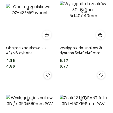
Obejma zaciskowa OZ-
Wysięgnik do znaków 3D
43/M6 cybant
dystans 5x140x140mm
4.86
6.77
Cena:
Cena:
Cena:
Cena:
4.86
6.77