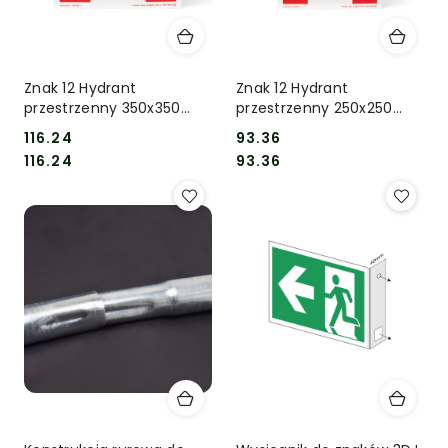
Znak 12 Hydrant
Znak 12 Hydrant
przestrzenny 350x350
przestrzenny 250x250
MET
MET
116.24
93.36
Cena:
Cena:
Cena:
Cena:
116.24
93.36