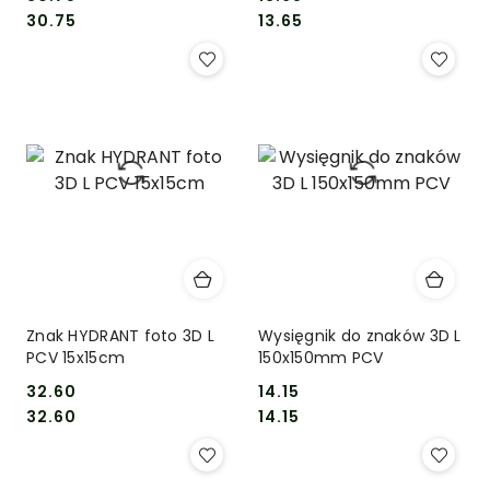
Cena:
Cena:
Cena:
Cena:
30.75
13.65
Znak HYDRANT foto 3D L
Wysięgnik do znaków 3D L
PCV 15x15cm
150x150mm PCV
32.60
14.15
Cena:
Cena:
Cena:
Cena:
32.60
14.15