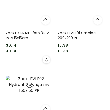
Znak HYDRANT foto 3D V
Znak LEVI F01 Gaśnica
PCV 15x15cm
200x200 PF
30.14
15.38
Cena:
Cena:
Cena:
Cena:
30.14
15.38