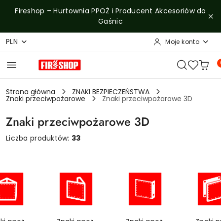
Przejdź do treści głównej
Przejdź do wyszukiwarki
Przejdź do moje konto
Przejdź do menu głównego
Przejdź do stopki
Fireshop – Hurtownia PPOŻ i Producent Akcesoriów do
Gaśnic
PLN
Moje konto
Strona główna
ZNAKI BEZPIECZEŃSTWA
Znaki przeciwpożarowe
Znaki przeciwpożarowe 3D
Znaki przeciwpożarowe 3D
Liczba produktów:
33