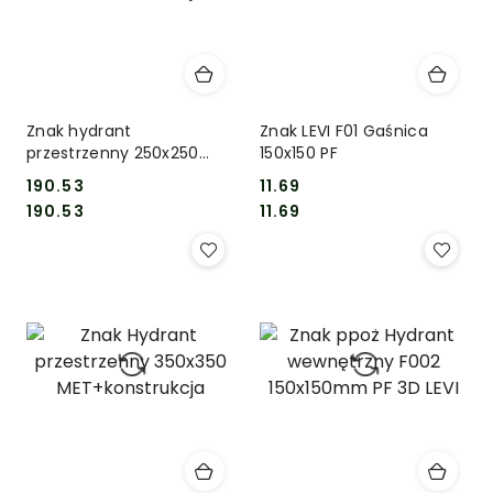
Znak hydrant
Znak LEVI F01 Gaśnica
przestrzenny 250x250
150x150 PF
MET+konstrukcja
190.53
11.69
Cena:
Cena:
Cena:
Cena:
190.53
11.69