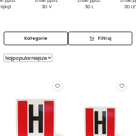
ki ppoż.
Znaki ppoż.
Znaki ppoż.
Znaki 
rójkąt
3D V
3D L
3D LE
Kategorie
Filtruj
Zastosowano
Sortuj
według
sortowanie:
Najpopularniejsze.