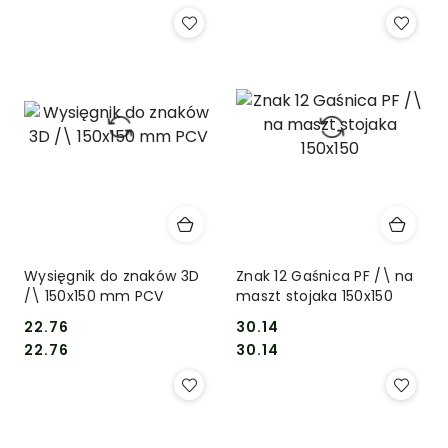
Wysięgnik do znaków 3D
Znak 12 Gaśnica PF /\ na
/\ 150x150 mm PCV
maszt stojaka 150x150
22.76
30.14
Cena:
Cena:
Cena:
Cena:
22.76
30.14