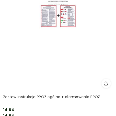
Zestaw Instrukcja PPOZ ogólna + alarmowania PPOŻ
14.64
Cena:
Cena:
14.64