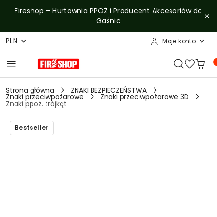
Przejdź do treści głównej
Przejdź do wyszukiwarki
Przejdź do moje konto
Przejdź do menu głównego
Przejdź do opisu produktu
Przejdź do stopki
Fireshop – Hurtownia PPOŻ i Producent Akcesoriów do
Gaśnic
PLN
Moje konto
Strona główna
ZNAKI BEZPIECZEŃSTWA
Znaki przeciwpożarowe
Znaki przeciwpożarowe 3D
Znaki ppoż. trójkąt
Bestseller