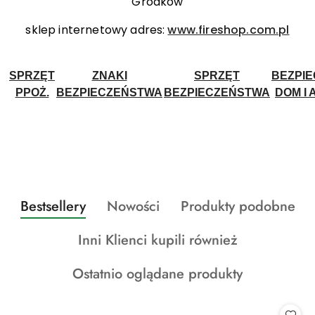
Grodków
sklep internetowy adres:
www.fireshop.com.pl
SPRZĘT
ZNAKI
SPRZĘT
BEZPI
PPOŻ.
BEZPIECZEŃSTWA
BEZPIECZEŃSTWA
DOM I 
Produkty
Produkty
Produkty
Bestsellery
Nowości
Produkty podobne
Pomiń karuzelę produktów
o
o
o
Produkty
Inni Klienci kupili również
statusie:
statusie:
statusie:
o
Produkty
Ostatnio oglądane produkty
statusie:
o
statusie: