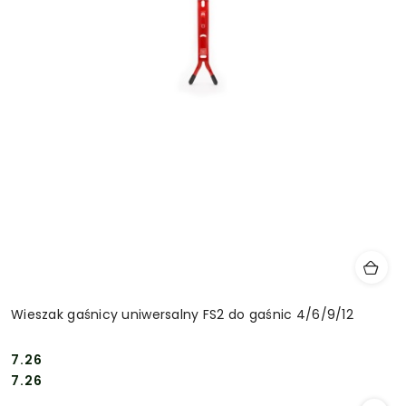
Wieszak gaśnicy uniwersalny FS2 do gaśnic 4/6/9/12
7.26
Cena:
Cena:
7.26