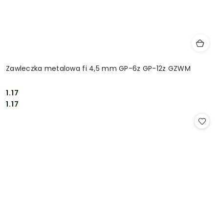
Zawleczka metalowa fi 4,5 mm GP-6z GP-12z GZWM
1.17
Cena:
Cena:
1.17