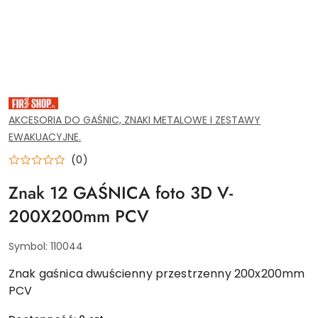
SPRZĘT
PPOŻ,
WYPOSAŻENIE
AKCESORIA DO GAŚNIC, ZNAKI METALOWE I ZESTAWY
I
EWAKUACYJNE.
NARZĘDZIA
DLA
SERWISU
(0)
GAŚNIC.
ZAOPTRZENIE
Znak 12 GAŚNICA foto 3D V-
PRZEMYSŁU
I
INSTYTUCJI.
200X200mm PCV
AKCESORIA
MONAŻOWE
DO
Symbol:
110044
GAŚNIC
I
ZNAKÓW.
Znak gaśnica dwuścienny przestrzenny 200x200mm
PCV