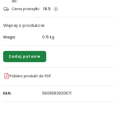
dostawa
do:
Cena przesyłki:
18.5
Więcej o produkcie
Waga:
0.15 kg
Zadaj pytanie
Pobierz produkt do PDF
EAN:
5906583930671