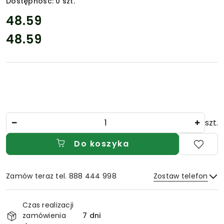
Dostępność:
0
szt.
cena:
48.59
48.59
Cena:
Ilość
szt.
Do koszyka
Zamów teraz tel. 888 444 998
Zostaw telefon
Dostępność
Czas realizacji
i
zamówienia
7 dni
Wyślij