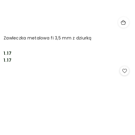
Zawleczka metalowa fi 3,5 mm z dziurką
1.17
Cena:
Cena:
1.17