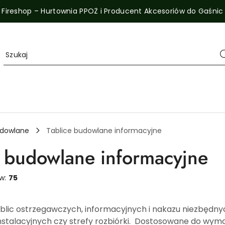
Fireshop – Hurtownia PPOŻ i Producent Akcesoriów do Gaśnic
udowlane
Tablice budowlane informacyjne
e budowlane informacyjne
ów:
75
blic ostrzegawczych, informacyjnych i nakazu niezbędn
instalacyjnych czy strefy rozbiórki. Dostosowane do wy