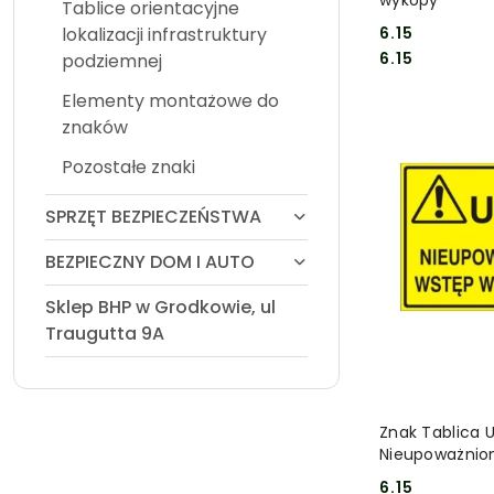
Tablice orientacyjne
lokalizacji infrastruktury
6.15
Cena:
Cena:
6.15
podziemnej
Elementy montażowe do
znaków
Pozostałe znaki
SPRZĘT BEZPIECZEŃSTWA
BEZPIECZNY DOM I AUTO
Sklep BHP w Grodkowie, ul
Traugutta 9A
DO
Znak Tablica 
Nieupoważnio
wzbroniony
6.15