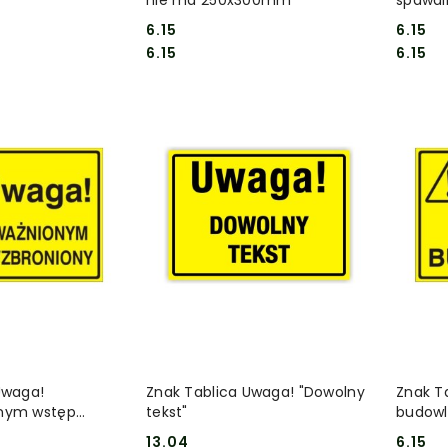
6.15
6.15
Cena:
Cena:
Cena:
Cena:
6.15
6.15
 KOSZYKA
DO KOSZYKA
Uwaga!
Znak Tablica Uwaga! "Dowolny
Znak T
nym wstęp
tekst"
budow
13.04
6.15