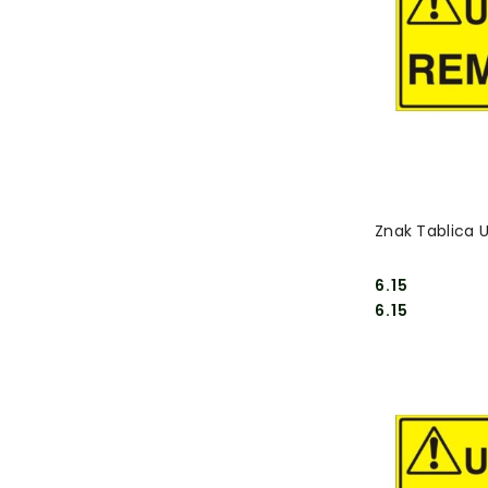
DO
Znak Tablica
6.15
Cena:
Cena:
6.15