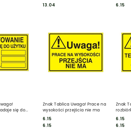
Cena:
Cena:
Cena:
Cena:
13.04
6.15
 KOSZYKA
DO KOSZYKA
Uwaga!
Znak Tablica Uwaga! Prace na
Znak T
adaje się do
wysokości przejścia nie ma
rozbió
6.15
6.15
Cena:
Cena:
Cena:
Cena:
6.15
6.15