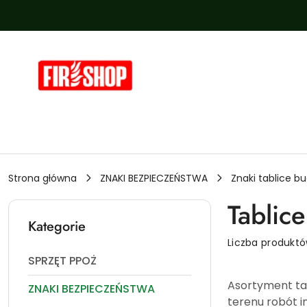
Przejdź do treści głównej
Przejdź do wyszukiwarki
Przejdź do moje konto
Przejdź do menu głównego
Przejdź do stopki
Strona główna
ZNAKI BEZPIECZEŃSTWA
Znaki tablice b
Tablic
Kategorie
Liczba produkt
SPRZĘT PPOŻ
Asortyment ta
ZNAKI BEZPIECZEŃSTWA
terenu robót 