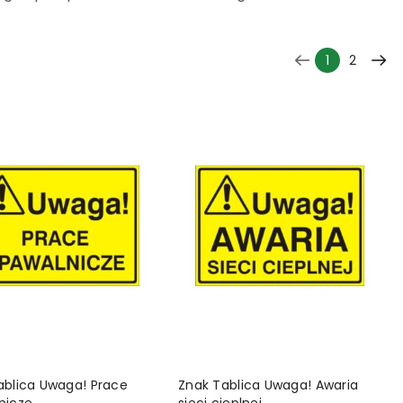
1
2
DO KOSZYKA
DO KOSZYKA
ablica Uwaga! Prace
Znak Tablica Uwaga! Awaria
nicze
sieci cieplnej