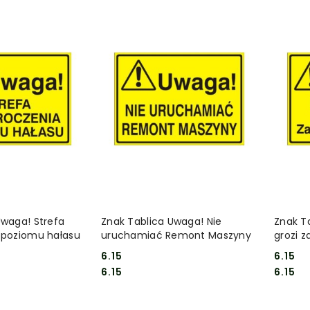
 KOSZYKA
DO KOSZYKA
Uwaga! Strefa
Znak Tablica Uwaga! Nie
Znak T
 poziomu hałasu
uruchamiać Remont Maszyny
grozi 
6.15
6.15
Cena:
Cena:
Cena:
Cena:
6.15
6.15