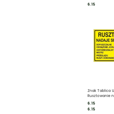
Cena:
Cena:
6.15
DO
Znak Tablica 
Rusztowanie n
użytku
6.15
Cena:
Cena:
6.15