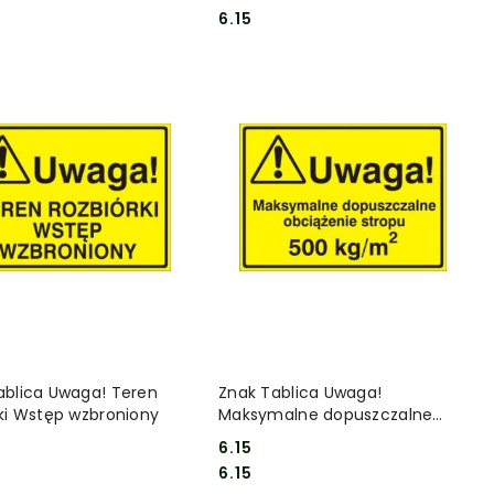
Cena:
Cena:
6.15
DO KOSZYKA
DO KOSZYKA
ablica Uwaga! Teren
Znak Tablica Uwaga!
rki Wstęp wzbroniony
Maksymalne dopuszczalne
obciążenie stropu 500kg / M2
6.15
Cena:
Cena:
6.15