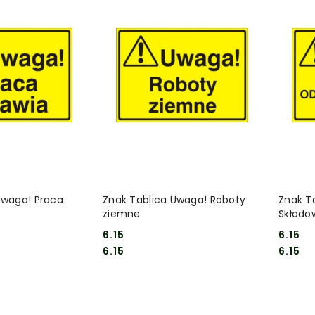
 KOSZYKA
DO KOSZYKA
Uwaga! Praca
Znak Tablica Uwaga! Roboty
Znak T
ziemne
Składo
zabron
6.15
6.15
Cena:
Cena:
Cena:
Cena:
6.15
6.15