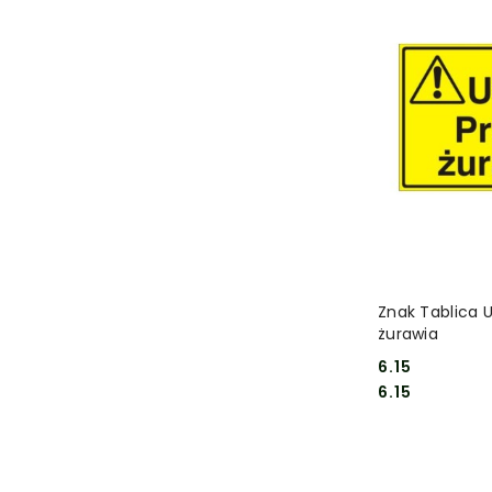
DO
Znak Tablica 
żurawia
6.15
Cena:
Cena:
6.15