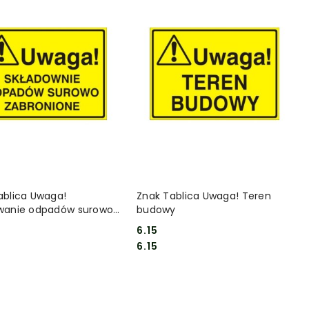
DO KOSZYKA
DO KOSZYKA
ablica Uwaga!
Znak Tablica Uwaga! Teren
wanie odpadów surowo
budowy
ione
6.15
Cena:
Cena:
6.15