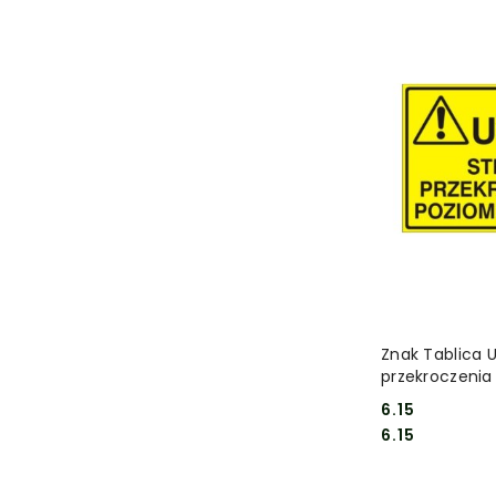
DO
Znak Tablica 
przekroczenia
6.15
Cena:
Cena:
6.15