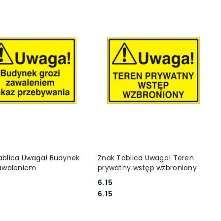
DO KOSZYKA
DO KOSZYKA
ablica Uwaga! Budynek
Znak Tablica Uwaga! Teren
zawaleniem
prywatny wstęp wzbroniony
6.15
Cena:
Cena:
6.15