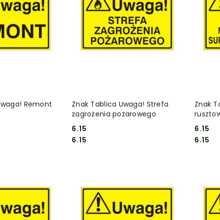
 KOSZYKA
DO KOSZYKA
 Uwaga! Remont
Znak Tablica Uwaga! Strefa
Znak T
zagrożenia pożarowego
ruszto
wzbron
6.15
6.15
Cena:
Cena:
Cena:
Cena:
6.15
6.15