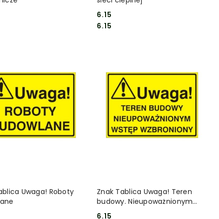
6.15
Cena:
Cena:
6.15
DO KOSZYKA
DO KOSZYKA
ablica Uwaga! Roboty
Znak Tablica Uwaga! Teren
lane
budowy. Nieupoważnionym
wstęp wzbroniony
6.15