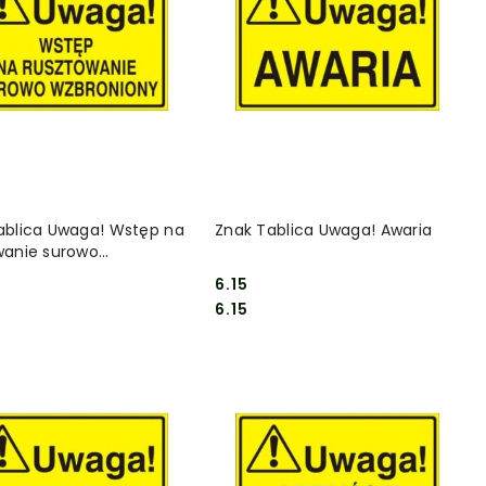
DO KOSZYKA
DO KOSZYKA
ablica Uwaga! Wstęp na
Znak Tablica Uwaga! Awaria
wanie surowo
iony
6.15
Cena:
Cena:
6.15