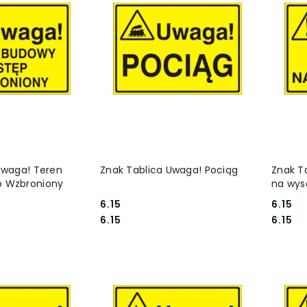
 KOSZYKA
DO KOSZYKA
Uwaga! Teren
Znak Tablica Uwaga! Pociąg
Znak T
 Wzbroniony
na wys
6.15
6.15
Cena:
Cena:
Cena:
Cena:
6.15
6.15