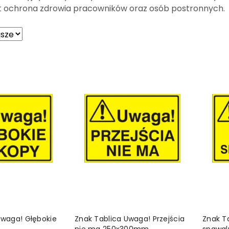
st ochrona zdrowia pracowników oraz osób postronnych.
sze.
 KOSZYKA
DO KOSZYKA
Uwaga! Głębokie
Znak Tablica Uwaga! Przejścia
Znak T
nie ma 250x300mm
spawal