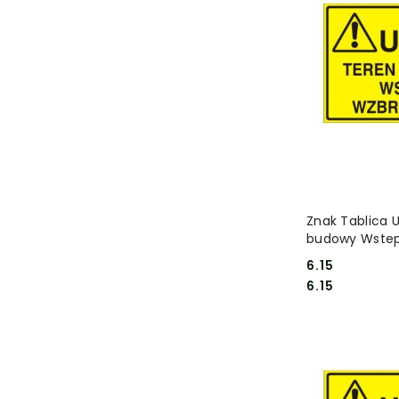
DO
Znak Tablica 
budowy Wstep
6.15
Cena:
Cena:
6.15