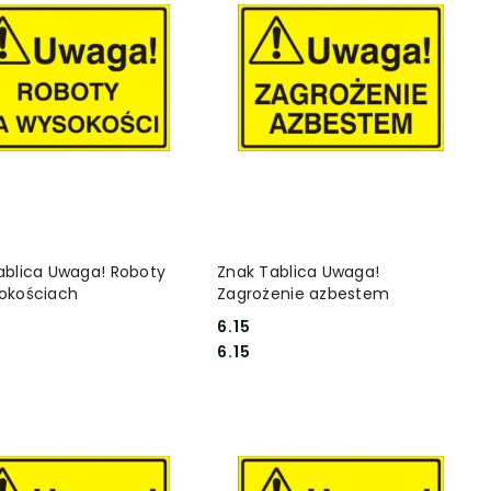
DO KOSZYKA
DO KOSZYKA
ablica Uwaga! Roboty
Znak Tablica Uwaga!
okościach
Zagrożenie azbestem
6.15
Cena:
Cena:
6.15