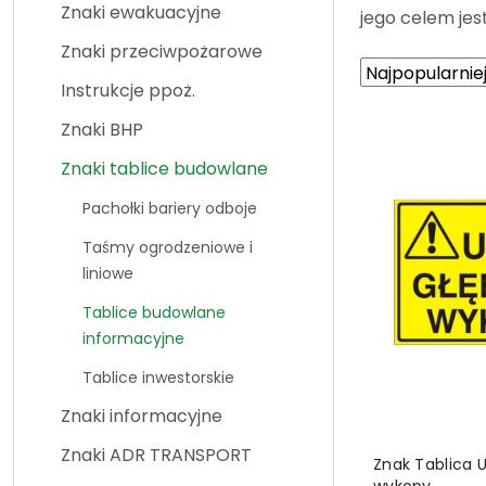
Znaki ewakuacyjne
jego celem je
Znaki przeciwpożarowe
Zastosowano
Sortuj
Instrukcje ppoż.
według
sortowanie:
Najpopularniej
Znaki BHP
Znaki tablice budowlane
Pachołki bariery odboje
Taśmy ogrodzeniowe i
liniowe
Tablice budowlane
informacyjne
Tablice inwestorskie
Znaki informacyjne
Znaki ADR TRANSPORT
DO
Znak Tablica 
wykopy