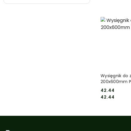
DO
Wysięgnik do 
200x600mm PC
42.44
Cena:
Cena:
42.44