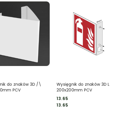
DO KOSZYKA
DO KOSZYKA
nik do znaków 3D /\
Wysięgnik do znaków 3D L
00mm PCV
200x200mm PCV
13.65
Cena:
Cena:
13.65