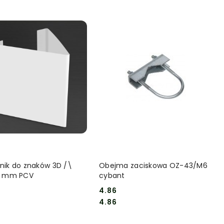
DO KOSZYKA
DO KOSZYKA
nik do znaków 3D /\
Obejma zaciskowa OZ-43/M6
0 mm PCV
cybant
4.86
Cena:
Cena:
4.86