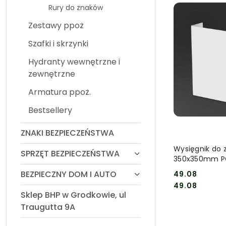
Rury do znaków
Zestawy ppoż
Szafki i skrzynki
Hydranty wewnętrzne i
zewnętrzne
Armatura ppoż.
Bestsellery
ZNAKI BEZPIECZEŃSTWA
DO
Wysięgnik do 
SPRZĘT BEZPIECZEŃSTWA
350x350mm P
BEZPIECZNY DOM I AUTO
49.08
Cena:
Cena:
49.08
Sklep BHP w Grodkowie, ul
Traugutta 9A