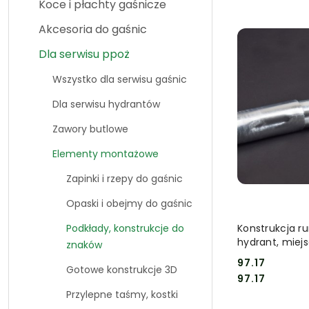
Koce i płachty gaśnicze
Najpopularniej
Akcesoria do gaśnic
Dla serwisu ppoż
Wszystko dla serwisu gaśnic
Dla serwisu hydrantów
Zawory butlowe
Elementy montażowe
Zapinki i rzepy do gaśnic
Opaski i obejmy do gaśnic
DO
Konstrukcja r
Podkłady, konstrukcje do
hydrant, miejs
znaków
97.17
Gotowe konstrukcje 3D
Cena:
Cena:
97.17
Przylepne taśmy, kostki