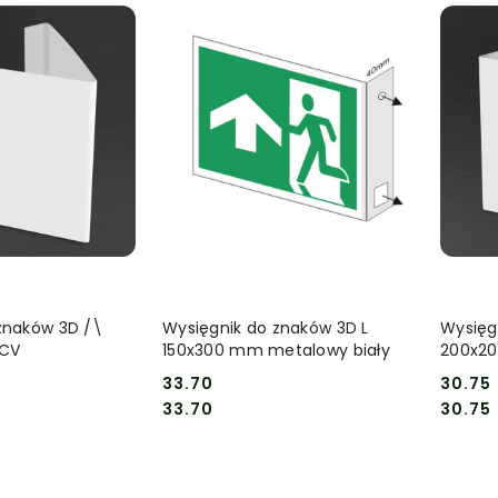
 KOSZYKA
DO KOSZYKA
znaków 3D /\
Wysięgnik do znaków 3D L
Wysięg
CV
150x300 mm metalowy biały
200x2
33.70
30.75
Cena:
Cena:
Cena:
Cena:
33.70
30.75