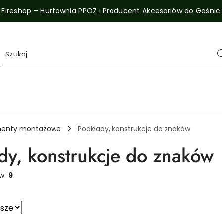
Fireshop – Hurtownia PPOŻ i Producent Akcesoriów do Gaśnic
menty montażowe
Podkłady, konstrukcje do znaków
dy, konstrukcje do znaków
ów:
9