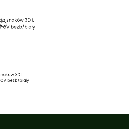
 KOSZYKA
znaków 3D L
V bezb/biały