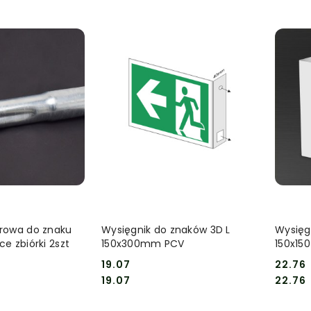
sze.
 KOSZYKA
DO KOSZYKA
urowa do znaku
Wysięgnik do znaków 3D L
Wysięg
ce zbiórki 2szt
150x300mm PCV
150x15
19.07
22.76
Cena:
Cena:
Cena:
Cena:
19.07
22.76