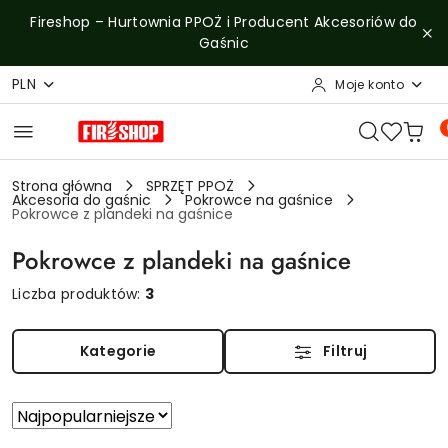
Przejdź do treści głównej
Przejdź do wyszukiwarki
Przejdź do moje konto
Przejdź do menu głównego
Przejdź do stopki
Fireshop – Hurtownia PPOŻ i Producent Akcesoriów do
Gaśnic
PLN
Moje konto
Strona główna
SPRZĘT PPOŻ
Akcesoria do gaśnic
Pokrowce na gaśnice
Pokrowce z plandeki na gaśnice
Pokrowce z plandeki na gaśnice
Liczba produktów:
3
Kategorie
Filtruj
Zastosowano
Sortuj
według
sortowanie: