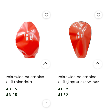
Najpopularniejsze.
Pokrowiec na gaśnice
Pokrowiec na gaśnice
GP6 (plandeka
GP6 (kaptur czerw. bez
czerwona+ guma)
okna)
43.05
41.82
Cena:
Cena:
Cena:
Cena:
43.05
41.82