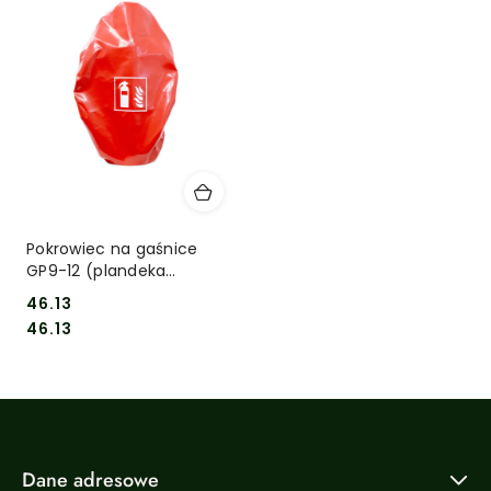
Pokrowiec na gaśnice
GP9-12 (plandeka
czerwona+guma)
46.13
Cena:
Cena:
46.13
Dane adresowe