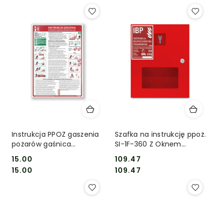
Instrukcja PPOZ gaszenia
Szafka na instrukcję ppoż.
pożarów gaśnica
SI-1F-360 Z Oknem
proszkową
PATENT
15.00
109.47
Cena:
Cena:
Cena:
Cena:
15.00
109.47