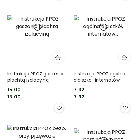
Instrukcja PPOZ gaszenia
Instrukcja PPOZ ogólna
płachtą izolacyjną
dla szkół, internatów...
15.00
7.32
Cena:
Cena:
Cena:
Cena:
15.00
7.32