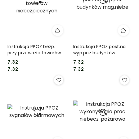
Instrukcja PPOZ bezp.
Instrukcja PPOZ post.na
przy przewozie towarów
wyp.poż budynków
niebezpiecznych
mag.niebe
7.32
7.32
Cena:
Cena:
Cena:
Cena:
7.32
7.32