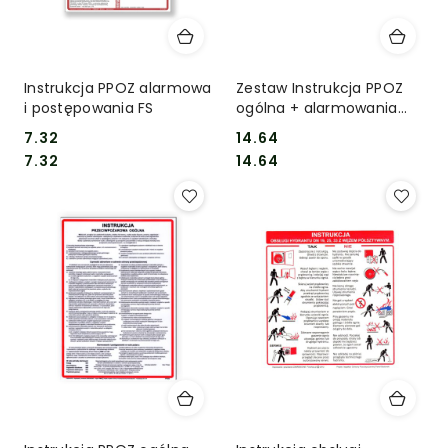
Instrukcja PPOZ alarmowa
Zestaw Instrukcja PPOZ
i postępowania FS
ogólna + alarmowania
PPOŻ
7.32
14.64
Cena:
Cena:
Cena:
Cena:
7.32
14.64