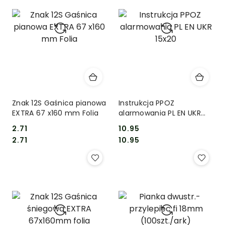
Znak 12S Gaśnica pianowa
Instrukcja PPOZ
EXTRA 67 x160 mm Folia
alarmowania PL EN UKR
15x20
2.71
10.95
Cena:
Cena:
Cena:
Cena:
2.71
10.95