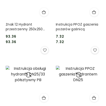
Znak 12 Hydrant
Instrukcja PPOŻ gaszenia
przestrzenny 250x250
pożarów gaśnicą
MET
93.36
7.32
Cena:
Cena:
Cena:
Cena:
93.36
7.32