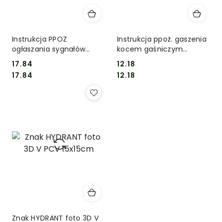
Instrukcja PPOZ
Instrukcja ppoż. gaszenia
ogłaszania sygnałów
kocem gaśniczym
alarmowych
minimum 10 szt
17.84
12.18
Cena:
Cena:
Cena:
Cena:
17.84
12.18
Znak HYDRANT foto 3D V