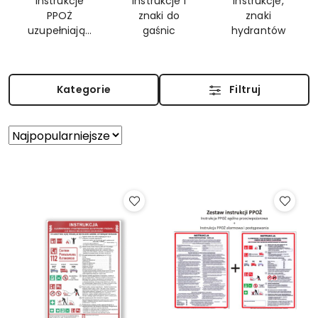
Instrukcje
Instrukcje i
Instrukcje,
PPOŻ
znaki do
znaki
uzupełniając
gaśnic
hydrantów
e
Kategorie
Filtruj
Zastosowano
Sortuj
według
sortowanie:
Najpopularniejsze.