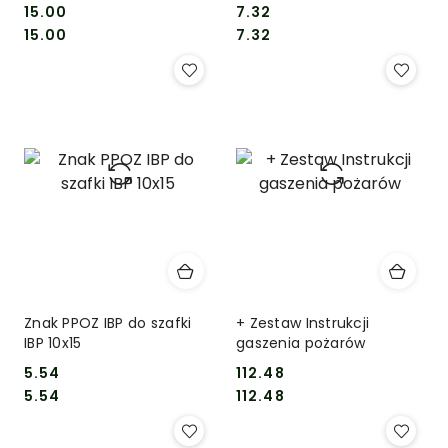
15.00
7.32
Cena:
Cena:
Cena:
Cena:
15.00
7.32
Znak PPOZ IBP do szafki
+ Zestaw Instrukcji
IBP 10x15
gaszenia pożarów
5.54
112.48
Cena:
Cena:
Cena:
Cena:
5.54
112.48