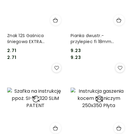
Znak 12S Gaśnica
Pianka dwustr.-
śniegowa EXTRA
przylepiec fi 18mm
67x160mm folia
(100szt./ark)
2.71
9.23
Cena:
Cena:
Cena:
Cena:
2.71
9.23