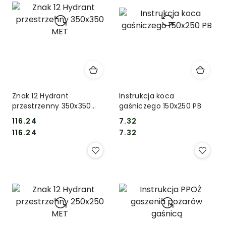
Znak 12 Hydrant
Instrukcja koca
przestrzenny 350x350
gaśniczego 150x250 PB
MET
116.24
7.32
Cena:
Cena:
Cena:
Cena:
116.24
7.32