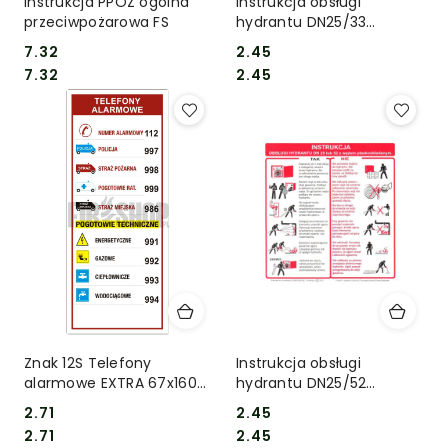
Instrukcja PPOZ ogólna
Instrukcja obsługi
przeciwpożarowa FS
hydrantu DN25/33
półsztyw.FB
7.32
2.45
Cena:
Cena:
Cena:
Cena:
7.32
2.45
Znak 12S Telefony
Instrukcja obsługi
alarmowe EXTRA 67x160
hydrantu DN25/52
mm Folia
płaskosład.FB
2.71
2.45
Cena:
Cena:
Cena:
Cena:
2.71
2.45