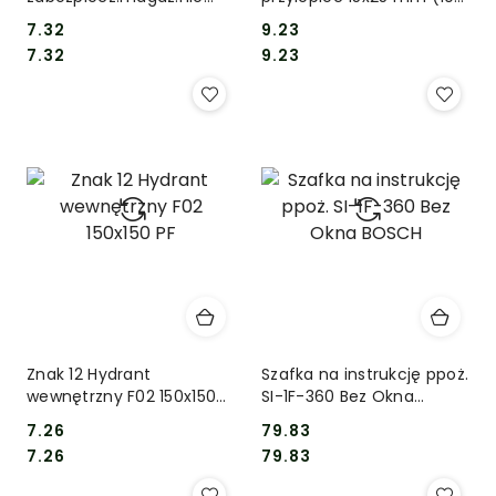
zagro.wybuch.
szt./ark)
7.32
9.23
Cena:
Cena:
Cena:
Cena:
7.32
9.23
Znak 12 Hydrant
Szafka na instrukcję ppoż.
wewnętrzny F02 150x150
SI-1F-360 Bez Okna
PF
BOSCH
7.26
79.83
Cena:
Cena:
Cena:
Cena:
7.26
79.83