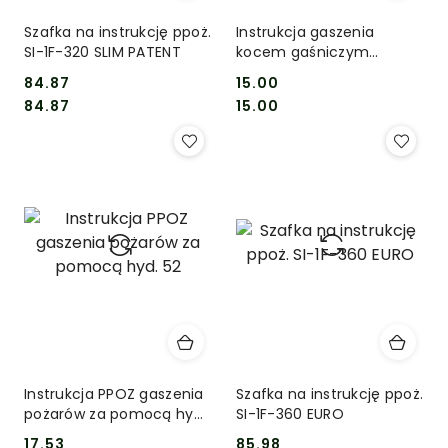
Szafka na instrukcję ppoż.
Instrukcja gaszenia
SI-1F-320 SLIM PATENT
kocem gaśniczym
250x350 Płyta
84.87
15.00
Cena:
Cena:
Cena:
Cena:
84.87
15.00
Instrukcja PPOZ gaszenia
Szafka na instrukcję ppoż.
pożarów za pomocą hyd.
SI-1F-360 EURO
52
17.53
85.98