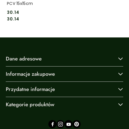
PCV 15x15cm
30.14
Cena:
Cena:
30.14
Dane adresowe
Informacje zakupowe
Przydatne informacje
Kategorie produktów