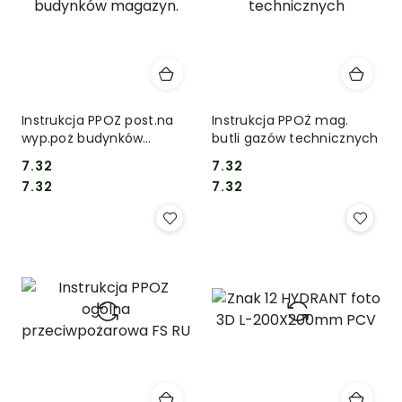
Instrukcja PPOZ post.na
Instrukcja PPOŻ mag.
wyp.poż budynków
butli gazów technicznych
magazyn.
7.32
7.32
Cena:
Cena:
Cena:
Cena:
7.32
7.32