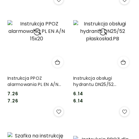
Instrukcja PPOZ
Instrukcja obsługi
alarmowania PL EN A/N
hydrantu DN25/52
15x20
płaskosład.PB
7.26
6.14
Cena:
Cena:
Cena:
Cena:
7.26
6.14