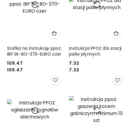
Szafka na instrukcję ppoż.
Instrukcja PPOZ dla stacji
IBP SK-BO-370-EURO czer
paliw płynnych
109.47
7.32
Cena:
Cena:
Cena:
Cena:
109.47
7.32