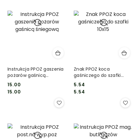
Instrukcja PPOZ gaszenia
Znak PPOZ koca
pożarów gaśnicą
gaśniczego do szafki
śniegową
10x15
15.00
5.54
Cena:
Cena:
Cena:
Cena:
15.00
5.54