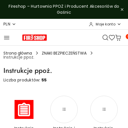
Przejdź do treści głównej
Przejdź do wyszukiwarki
Przejdź do moje konto
Przejdź do menu głównego
Przejdź do stopki
Fireshop – Hurtownia PPOŻ i Producent Akcesoriów do
Gaśnic
PLN
Moje konto
Strona główna
ZNAKI BEZPIECZEŃSTWA
Instrukcje ppoż.
Instrukcje ppoż.
Liczba produktów:
55