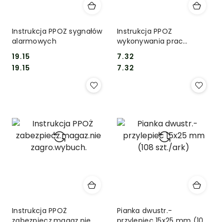
Instrukcja PPOZ sygnałów
Instrukcja PPOZ
alarmowych
wykonywania prac
niebecz. pożarowo
19.15
7.32
Cena:
Cena:
Cena:
Cena:
19.15
7.32
Instrukcja PPOŻ
Pianka dwustr.-
zabezpiecz.magaz.nie
przylepiec 15x25 mm (108