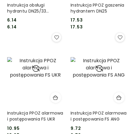
Instrukcja obsługi
Instrukcja PPOZ gaszenia
hydrantu DN25/33
hydrantem DN25
półsztywny PB
6.14
17.53
Cena:
Cena:
Cena:
Cena:
6.14
17.53
Instrukcja PPOZ alarmowa
Instrukcja PPOZ alarmowa
i postępowania FS UKR
i postępowania FS ANG
10.95
9.72