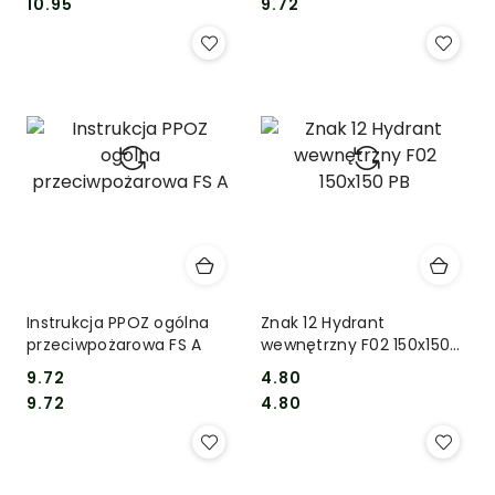
Cena:
Cena:
Cena:
Cena:
10.95
9.72
Instrukcja PPOZ ogólna
Znak 12 Hydrant
przeciwpożarowa FS A
wewnętrzny F02 150x150
PB
9.72
4.80
Cena:
Cena:
Cena:
Cena:
9.72
4.80