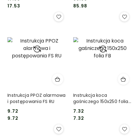
Cena:
Cena:
Cena:
Cena:
17.53
85.98
Instrukcja PPOZ alarmowa
Instrukcja koca
i postępowania FS RU
gaśniczego 150x250 folia
FB
9.72
7.32
Cena:
Cena:
Cena:
Cena:
9.72
7.32