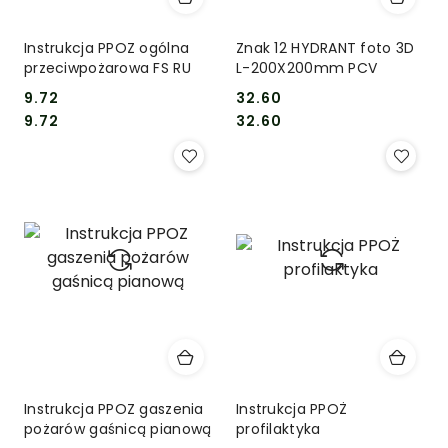
Instrukcja PPOZ ogólna
Znak 12 HYDRANT foto 3D
przeciwpożarowa FS RU
L-200X200mm PCV
9.72
32.60
Cena:
Cena:
Cena:
Cena:
9.72
32.60
Instrukcja PPOZ gaszenia
Instrukcja PPOŻ
pożarów gaśnicą pianową
profilaktyka