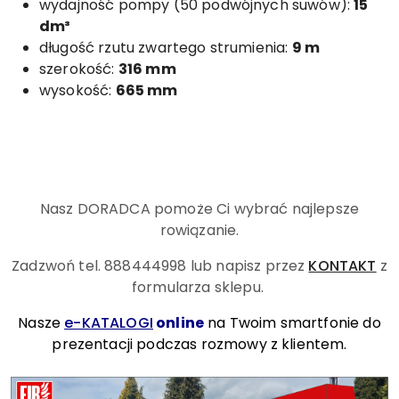
wydajność pompy (50 podwójnych suwów):
15
dm³
długość rzutu zwartego strumienia:
9 m
szerokość:
316 mm
wysokość:
665 mm
Nasz DORADCA pomoże Ci wybrać najlepsze
rowiązanie.
Zadzwoń tel. 888444998
lub napisz przez
KONTAKT
z
formularza sklepu.
Nasze
e-KATALOGI
online
na Twoim smartfonie do
prezentacji podczas rozmowy z klientem.