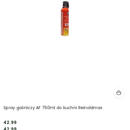
Spray gaśniczy AF 750ml do kuchni Reinoldmax
42.99
Cena:
Cena:
42.99