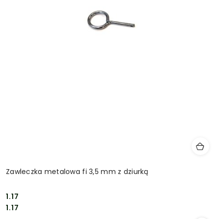
Zawleczka metalowa fi 3,5 mm z dziurką
1.17
Cena:
Cena:
1.17