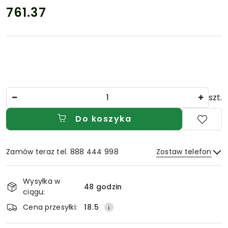
761.37
Cena:
Ilość
szt.
Do koszyka
Zamów teraz tel. 888 444 998
Zostaw telefon
Dostępność
Wysyłka w
i
48 godzin
ciągu:
Wyślij
dostawa
Cena przesyłki:
18.5