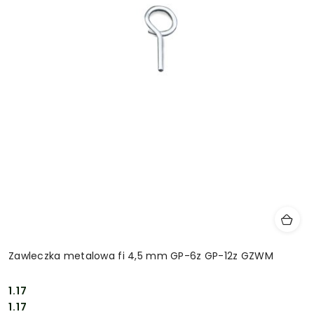
Zawleczka metalowa fi 4,5 mm GP-6z GP-12z GZWM
1.17
Cena:
Cena:
1.17