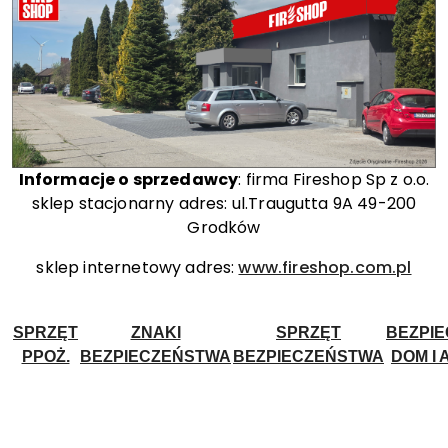
Informacje o sprzedawcy
: firma Fireshop Sp z o.o.
sklep stacjonarny adres: ul.Traugutta 9A 49-200
Grodków
sklep internetowy adres:
www.fireshop.com.pl
SPRZĘT
ZNAKI
SPRZĘT
BEZPI
PPOŻ.
BEZPIECZEŃSTWA
BEZPIECZEŃSTWA
DOM I 