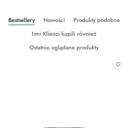
Produkty
Produkty
Produkty
Bestsellery
Nowości
Produkty podobne
Pomiń karuzelę produktów
o
o
o
Produkty
Inni Klienci kupili również
statusie:
statusie:
statusie:
o
Produkty
Ostatnio oglądane produkty
statusie:
o
statusie: