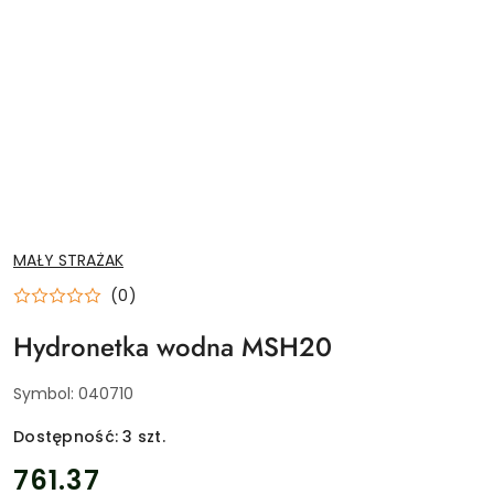
NAZWA
MAŁY STRAŻAK
PRODUCENTA:
(0)
Hydronetka wodna MSH20
Symbol:
040710
Dostępność:
3
szt.
cena:
761.37