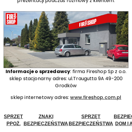
prezentacji podczas rozmowy z klientem.
Informacje o sprzedawcy
: firma Fireshop Sp z o.o.
sklep stacjonarny adres: ul.Traugutta 9A 49-200
Grodków
sklep internetowy adres:
www.fireshop.com.pl
SPRZĘT
ZNAKI
SPRZĘT
BEZPI
PPOŻ.
BEZPIECZEŃSTWA
BEZPIECZEŃSTWA
DOM I 