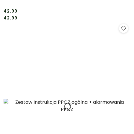
42.99
Cena:
Cena:
42.99