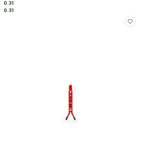
0.31
Cena:
Cena:
0.31