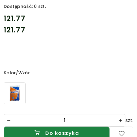
Dostępność:
0
szt.
cena:
121.77
121.77
Cena:
Wariant
Kolor/Wzór
Ilość
szt.
Do koszyka