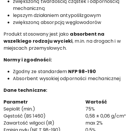
zwiększoną twardością cząstek i odpornością
mechaniczną
lepszym działaniem antypoślizgowym
zwiększoną absorpcją węglowodorów
Produkt stosowany jest jako
absorbent na
wszelkiego rodzaju wycieki
, m.in. na drogach i w
miejscach przemysłowych.
Normy i zgodności:
Zgodny ze standardem
NFP 98-190
Absorbent wysokiej odporności mechanicznej
Dane techniczne:
Parametr
Wartość
Sepiolit (min.)
75%
Gęstość (BS 1460)
0,58 ± 0,06 g/cm³
Zawartość wilgoci (IR)
max 2%
Emisja pyłu (NF T 98-190)
0,5%