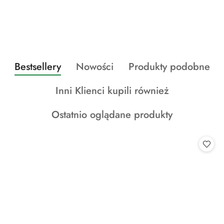
Produkty
Produkty
Produkty
Bestsellery
Nowości
Produkty podobne
Pomiń karuzelę produktów
o
o
o
Produkty
Inni Klienci kupili również
statusie:
statusie:
statusie:
o
Produkty
Ostatnio oglądane produkty
statusie:
o
statusie: