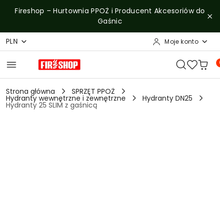
Przejdź do treści głównej
Przejdź do wyszukiwarki
Przejdź do moje konto
Przejdź do menu głównego
Przejdź do opisu produktu
Przejdź do stopki
Fireshop – Hurtownia PPOŻ i Producent Akcesoriów do
Gaśnic
PLN
Moje konto
Strona główna
SPRZĘT PPOŻ
Hydranty wewnętrzne i zewnętrzne
Hydranty DN25
Hydranty 25 SLIM z gaśnicą