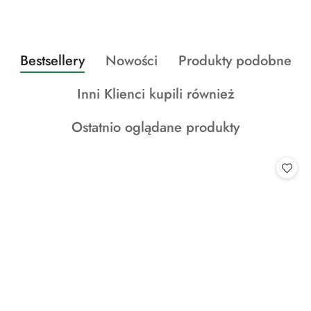
Produkty
Produkty
Produkty
Bestsellery
Nowości
Produkty podobne
Pomiń karuzelę produktów
o
o
o
Produkty
Inni Klienci kupili również
statusie:
statusie:
statusie:
o
Produkty
Ostatnio oglądane produkty
statusie:
o
statusie: