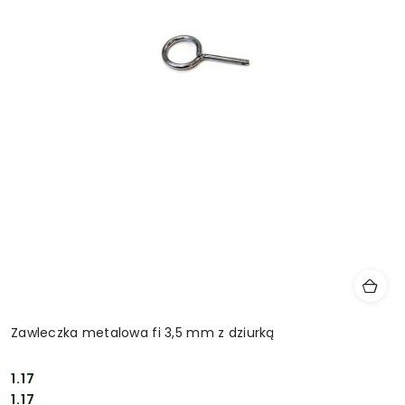
Zawleczka metalowa fi 3,5 mm z dziurką
1.17
Cena:
Cena:
1.17