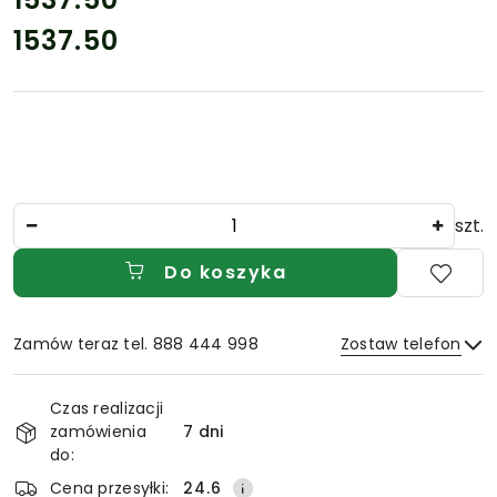
1537.50
Cena:
Ilość
szt.
Do koszyka
Zamów teraz tel. 888 444 998
Zostaw telefon
Dostępność
Czas realizacji
i
zamówienia
7 dni
Wyślij
dostawa
do:
Cena przesyłki:
24.6