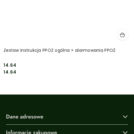
Zestaw Instrukcja PPOZ ogólna + alarmowania PPOŻ
14.64
Cena:
Cena:
14.64
Dane adresowe
Informacje zakupowe