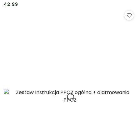
Cena:
Cena:
42.99