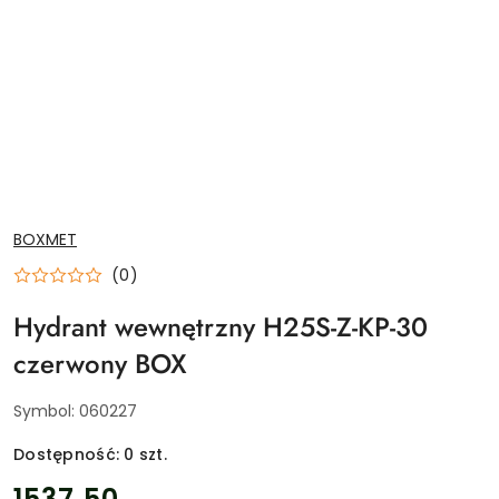
NAZWA
BOXMET
PRODUCENTA:
(0)
Hydrant wewnętrzny H25S-Z-KP-30
czerwony BOX
Symbol:
060227
Dostępność:
0
szt.
cena:
1537.50