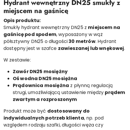
Hydrant wewnętrzny DN25 smukły z
miejscem na gaśnicę
Opis produktu:
Smukły hydrant wewnętrzny DN25 z
miejscem na
gaśnicę pod spodem
, wyposażony w wąż
półsztywny DN25 o długości
30
metrów
. Hydrant
dostępny jest w szafce
zawieszanej lub wnękowej
.
W zestawie:
Zawór DN25 mosiężny
Oś wodna DN25 mosiężna
Prądownica mosiężna
z płynną regulacją
strugi, umożliwiającą ustawienie między
prądem
zwartym a rozproszonym
Produkt może być
dostosowany do
indywidualnych potrzeb klienta
, np. pod
względem rodzaju szafki, długości węża czy