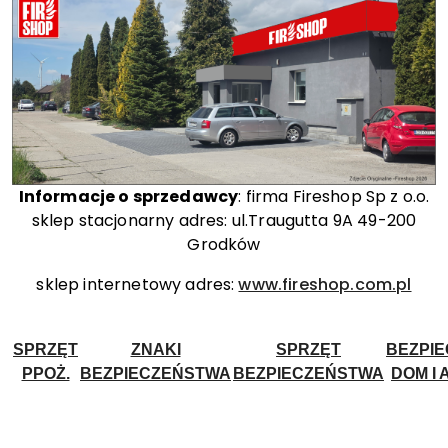
Informacje o sprzedawcy
: firma Fireshop Sp z o.o.
sklep stacjonarny adres: ul.Traugutta 9A 49-200
Grodków
sklep internetowy adres:
www.fireshop.com.pl
SPRZĘT
ZNAKI
SPRZĘT
BEZPI
PPOŻ.
BEZPIECZEŃSTWA
BEZPIECZEŃSTWA
DOM I 