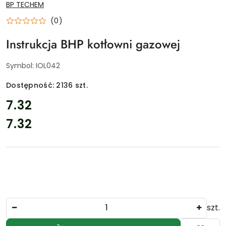
NAZWA
BP TECHEM
PRODUCENTA:
(0)
Instrukcja BHP kotłowni gazowej
Symbol:
IOL042
Dostępność:
2136
szt.
cena:
7.32
7.32
Cena:
Ilość
szt.