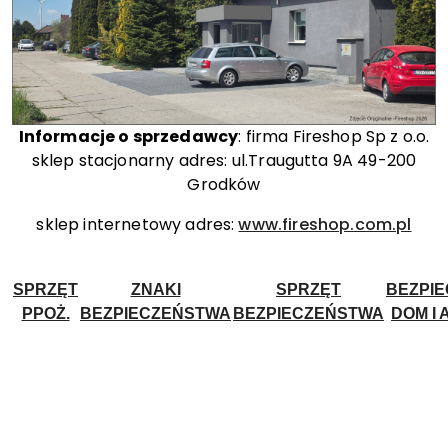
Informacje o sprzedawcy
: firma Fireshop Sp z o.o.
sklep stacjonarny adres: ul.Traugutta 9A 49-200
Grodków
sklep internetowy adres:
www.fireshop.com.pl
SPRZĘT
ZNAKI
SPRZĘT
BEZPI
PPOŻ.
BEZPIECZEŃSTWA
BEZPIECZEŃSTWA
DOM I 