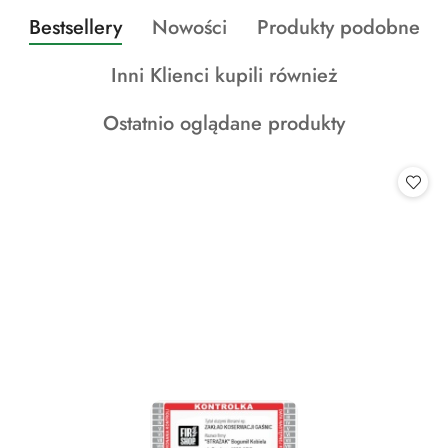
Produkty
Produkty
Produkty
Bestsellery
Nowości
Produkty podobne
Pomiń karuzelę produktów
o
o
o
Produkty
Inni Klienci kupili również
statusie:
statusie:
statusie:
o
Produkty
Ostatnio oglądane produkty
statusie:
o
statusie: