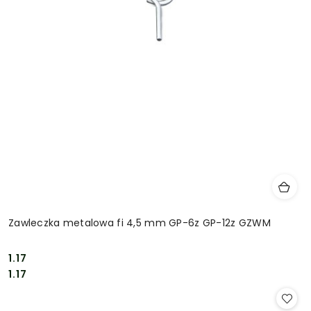
Zawleczka metalowa fi 4,5 mm GP-6z GP-12z GZWM
1.17
Cena:
Cena:
1.17