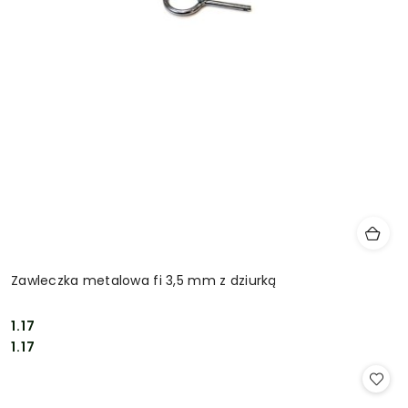
Zawleczka metalowa fi 3,5 mm z dziurką
1.17
Cena:
Cena:
1.17