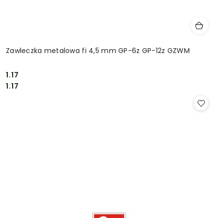
Zawleczka metalowa fi 4,5 mm GP-6z GP-12z GZWM
1.17
Cena:
Cena:
1.17