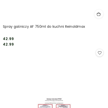
Spray gaśniczy AF 750ml do kuchni Reinoldmax
42.99
Cena:
Cena:
42.99