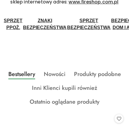
sklep internetowy adres:
www.fireshop.com.pl
SPRZĘT
ZNAKI
SPRZĘT
BEZPI
PPOŻ.
BEZPIECZEŃSTWA
BEZPIECZEŃSTWA
DOM I 
Produkty
Produkty
Produkty
Bestsellery
Nowości
Produkty podobne
Pomiń karuzelę produktów
o
o
o
Produkty
Inni Klienci kupili również
statusie:
statusie:
statusie:
o
Produkty
Ostatnio oglądane produkty
statusie:
o
statusie: