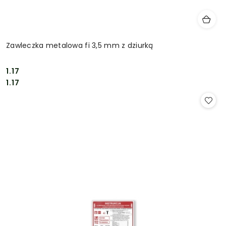
Zawleczka metalowa fi 3,5 mm z dziurką
1.17
Cena:
Cena:
1.17