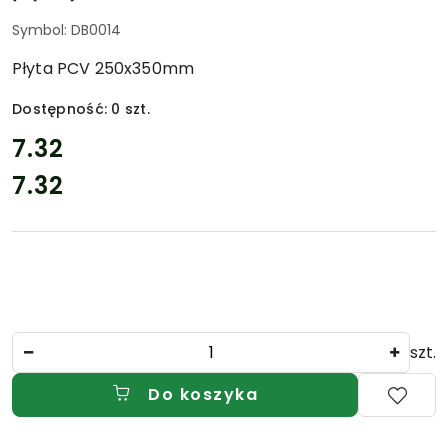
Symbol:
DB0014
Płyta PCV 250x350mm
Dostępność:
0
szt.
cena:
7.32
7.32
Cena:
Ilość
szt.
Do koszyka