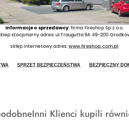
Informacje o sprzedawcy
: firma Fireshop Sp z o.o.
sklep stacjonarny adres: ul.Traugutta 9A 49-200 Grodkó
sklep internetowy adres:
www.fireshop.com.pl
TWA
SPRZĘT BEZPIECZEŃSTWA
BEZPIECZNY DOM
Produkty
podobne
Inni Klienci kupili równ
o