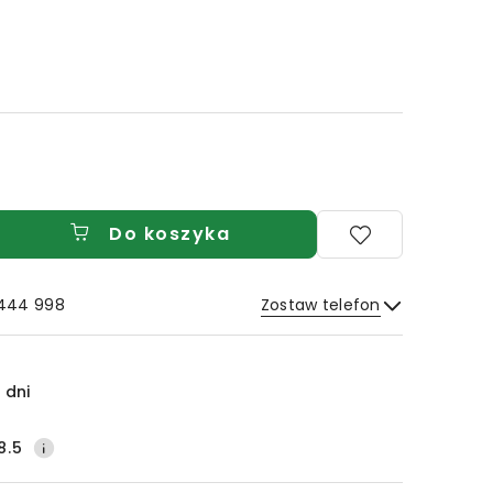
Do koszyka
 444 998
Zostaw telefon
Wyślij
 dni
8.5