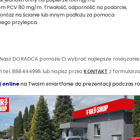
em PCV 80 mg/m. Trwałość, odporność na podarcie,
Montaż na ścianie lub innym podłożu za pomoca
ego przylepca.
Nasz DORADCA pomoże Ci wybrać najlepsze rowiązanie
 tel. 888444998
lub napisz przez
KONTAKT
z formularza
I
online
na Twoim smartfonie do prezentacji podczas r