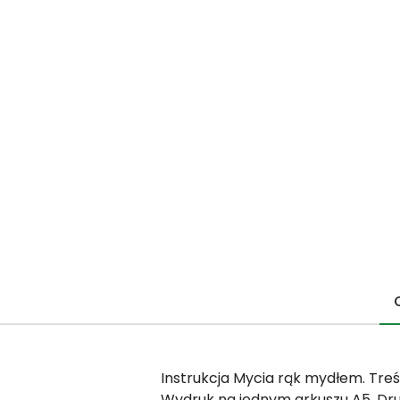
Instrukcja Mycia rąk mydłem. Tre
Wydruk na jednym arkuszu A5. Dr