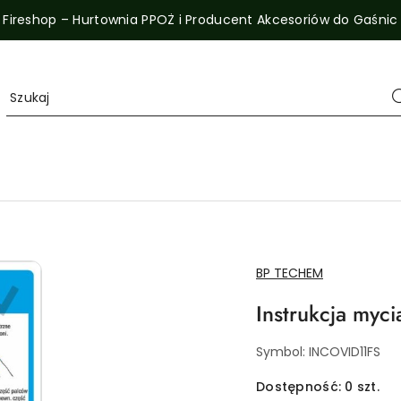
Fireshop – Hurtownia PPOŻ i Producent Akcesoriów do Gaśnic
NAZWA
BP TECHEM
PRODUCENTA:
Instrukcja myc
Symbol:
INCOVID11FS
Dostępność:
0
szt.