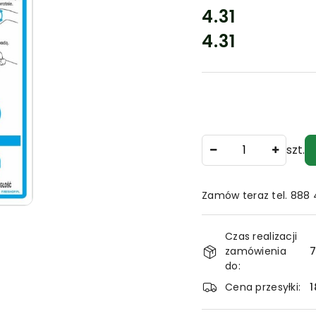
cena:
4.31
4.31
Cena:
Ilość
szt.
Zamów teraz tel. 888
Dostępność
Czas realizacji
i
zamówienia
7
dostawa
do:
Cena przesyłki:
1