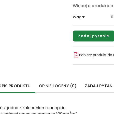
Więcej o produkcie
Waga:
0
Zadaj pytanie
Pobierz produkt do
OPIS PRODUKTU
OPINIE I OCENY (0)
ZADAJ PYTANI
ść zgodna z zaleceniami sanepidu.
uk jednostronny na papierze 100mg/m2