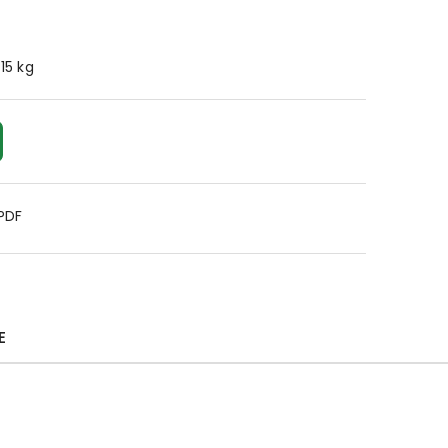
.15 kg
 PDF
E