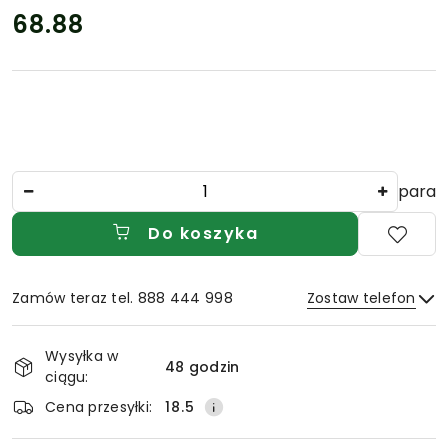
68.88
Cena:
Ilość
para
Do koszyka
Zamów teraz tel. 888 444 998
Zostaw telefon
Dostępność
Wysyłka w
i
48 godzin
ciągu:
Wyślij
dostawa
Cena przesyłki:
18.5