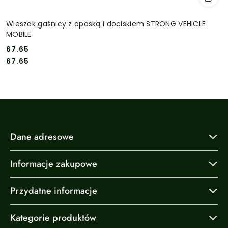
Wieszak gaśnicy z opaską i dociskiem STRONG VEHICLE
MOBILE
67.65
Cena:
Cena:
67.65
Dane adresowe
Informacje zakupowe
Przydatne informacje
Kategorie produktów