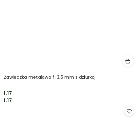
Zawleczka metalowa fi 3,5 mm z dziurką
1.17
Cena:
Cena:
1.17