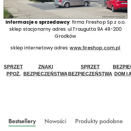
Informacje o sprzedawcy
: firma Fireshop Sp z o.o.
sklep stacjonarny adres: ul.Traugutta 9A 49-200
Grodków
sklep internetowy adres:
www.fireshop.com.pl
SPRZĘT
ZNAKI
SPRZĘT
BEZPI
PPOŻ.
BEZPIECZEŃSTWA
BEZPIECZEŃSTWA
DOM I 
Produkty
Produkty
Produkty
Bestsellery
Nowości
Produkty podobne
Pomiń karuzelę produktów
o
o
o