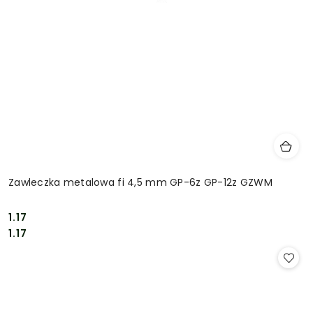
Zawleczka metalowa fi 4,5 mm GP-6z GP-12z GZWM
1.17
Cena:
Cena:
1.17