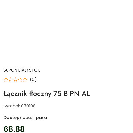
NAZWA
SUPON BIAŁYSTOK
PRODUCENTA:
(0)
Łącznik tłoczny 75 B PN AL
Symbol:
070108
Dostępność:
1
para
cena:
68.88