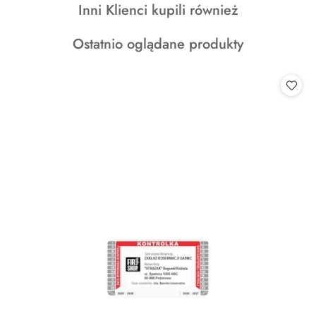
Produkty
Inni Klienci kupili również
statusie:
statusie:
statusie:
o
Produkty
Ostatnio oglądane produkty
statusie:
o
statusie: