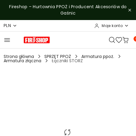
Przejdź do treści głównej
Przejdź do wyszukiwarki
Przejdź do moje konto
Przejdź do menu głównego
Przejdź do opisu produktu
Przejdź do stopki
Fireshop – Hurtownia PPOŻ i Producent Akcesoriów do
Gaśnic
PLN
Moje konto
Strona główna
SPRZĘT PPOŻ
Armatura ppoż.
Armatura złączna
Łączniki STORZ