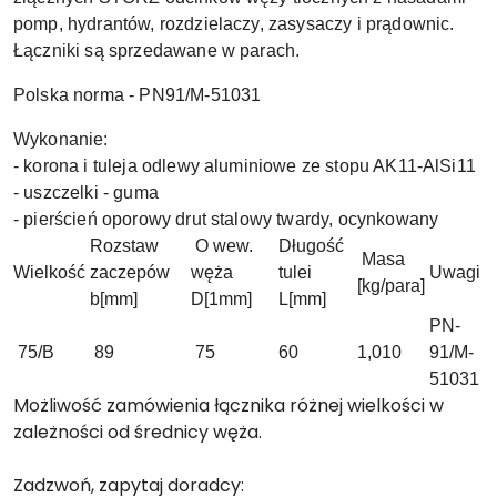
pomp, hydrantów, rozdzielaczy, zasysaczy i prądownic.
Łączniki są sprzedawane w parach.
Polska norma - PN91/M-51031
Wykonanie:
- korona i tuleja odlewy aluminiowe ze stopu AK11-AlSi11
- uszczelki - guma
- pierścień oporowy drut stalowy twardy, ocynkowany
Rozstaw
O wew.
Długość
Masa
Wielkość
zaczepów
węża
tulei
Uwagi
[kg/para]
b[mm]
D[1mm]
L[mm]
PN-
75/B
89
75
60
1,010
91/M-
51031
Możliwość zamówienia łącznika różnej wielkości w
zależności od średnicy węża.
Zadzwoń, zapytaj doradcy: