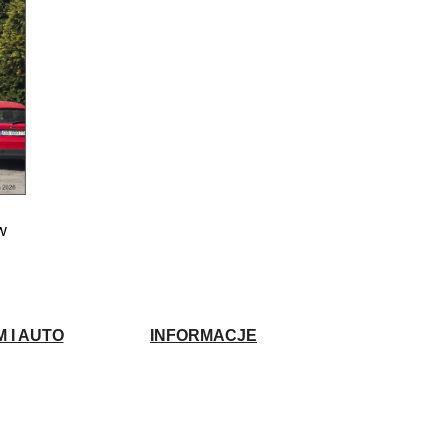
w
 I AUTO
INFORMACJE