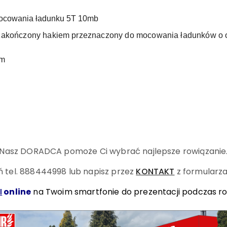
mocowania ładunku 5T 10mb
zakończony hakiem przeznaczony do mocowania ładunków o obc
 m
Nasz DORADCA pomoże Ci wybrać najlepsze rowiązanie
 tel. 888444998
lub napisz przez
KONTAKT
z formularza
I
online
na Twoim smartfonie do prezentacji podczas r