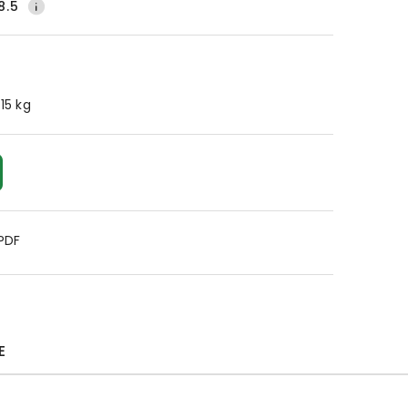
8.5
.15 kg
 PDF
E