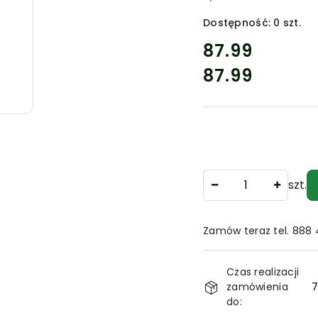
INSTYTUCJI.
AKCESORIA
MONAŻOWE
Dostępność:
0
szt.
DO
GAŚNIC
cena:
87.99
I
ZNAKÓW.
87.99
Cena:
Ilość
szt.
Zamów teraz tel. 888
Dostępność
Czas realizacji
i
zamówienia
7
dostawa
do: