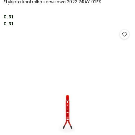
Etykieta kontrolka serwisowa 2022 GRAY 02FS
0.31
Cena:
Cena:
0.31