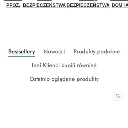
PPOŻ.
BEZPIECZEŃSTWA
BEZPIECZEŃSTWA
DOM I 
Produkty
Produkty
Produkty
Bestsellery
Nowości
Produkty podobne
Pomiń karuzelę produktów
o
o
o
Produkty
Inni Klienci kupili również
statusie:
statusie:
statusie:
o
Produkty
Ostatnio oglądane produkty
statusie:
o
statusie: