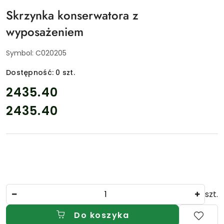
Skrzynka konserwatora z
wyposażeniem
Symbol:
C020205
Dostępność:
0
szt.
cena:
2435.40
2435.40
Cena:
Ilość
szt.
Do koszyka