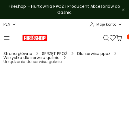
Przejdź do treści głównej
Przejdź do wyszukiwarki
Przejdź do moje konto
Przejdź do menu głównego
Przejdź do opisu produktu
Przejdź do stopki
Fireshop – Hurtownia PPOŻ i Producent Akcesoriów do
Gaśnic
PLN
Moje konto
Strona główna
SPRZĘT PPOŻ
Dla serwisu ppoż
Wszystko dla serwisu gaśnic
Urządzenia do serwisu gaśnic