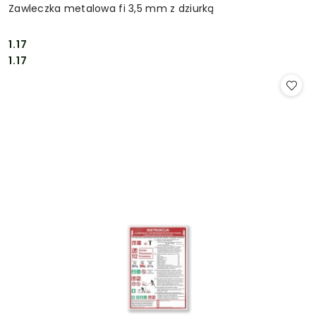
Zawleczka metalowa fi 3,5 mm z dziurką
1.17
Cena:
Cena:
1.17