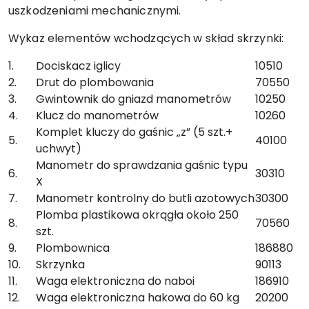
uszkodzeniami mechanicznymi.
Wykaz elementów wchodzących w skład skrzynki:
1.
Dociskacz iglicy
10510
2.
Drut do plombowania
70550
3.
Gwintownik do gniazd manometrów
10250
4.
Klucz do manometrów
10260
Komplet kluczy do gaśnic „z” (5 szt.+
5.
40100
uchwyt)
Manometr do sprawdzania gaśnic typu
6.
30310
X
7.
Manometr kontrolny do butli azotowych
30300
Plomba plastikowa okrągła około 250
8.
70560
szt.
9.
Plombownica
186880
10.
Skrzynka
90113
11.
Waga elektroniczna do naboi
186910
12.
Waga elektroniczna hakowa do 60 kg
20200