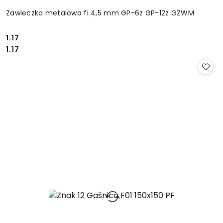
Zawleczka metalowa fi 4,5 mm GP-6z GP-12z GZWM
1.17
Cena:
Cena:
1.17