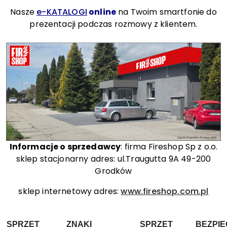
Nasze
e-KATALOGI
online
na Twoim smartfonie do
prezentacji podczas rozmowy z klientem.
Informacje o sprzedawcy
: firma Fireshop Sp z o.o.
sklep stacjonarny adres: ul.Traugutta 9A 49-200
Grodków
sklep internetowy adres:
www.fireshop.com.pl
SPRZĘT
ZNAKI
SPRZĘT
BEZPI