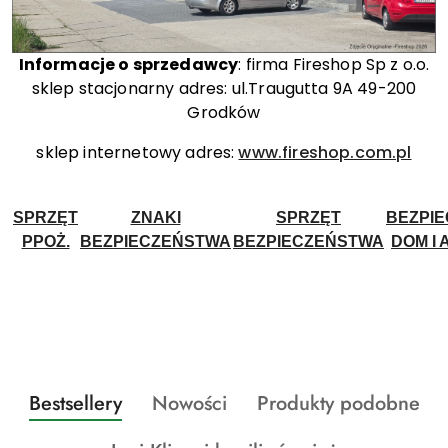
Informacje o sprzedawcy
: firma Fireshop Sp z o.o.
sklep stacjonarny adres: ul.Traugutta 9A 49-200
Grodków
sklep internetowy adres:
www.fireshop.com.pl
SPRZĘT
ZNAKI
SPRZĘT
BEZPI
PPOŻ.
BEZPIECZEŃSTWA
BEZPIECZEŃSTWA
DOM I 
Produkty
Produkty
Produkty
Bestsellery
Nowości
Produkty podobne
Pomiń karuzelę produktów
o
o
o