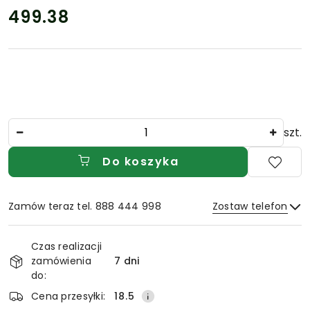
499.38
Cena:
Ilość
szt.
Do koszyka
Zamów teraz tel. 888 444 998
Zostaw telefon
Dostępność
Czas realizacji
i
zamówienia
7 dni
Wyślij
dostawa
do:
Cena przesyłki:
18.5