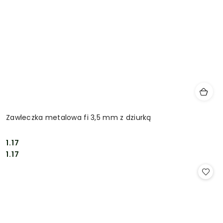
Zawleczka metalowa fi 3,5 mm z dziurką
1.17
Cena:
Cena:
1.17