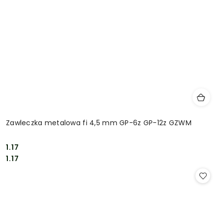
Zawleczka metalowa fi 4,5 mm GP-6z GP-12z GZWM
1.17
Cena:
Cena:
1.17