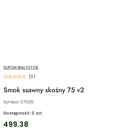
NAZWA
SUPON BIAŁYSTOK
PRODUCENTA:
(0)
Smok ssawny skośny 75 v2
Symbol:
071326
Dostępność:
0
szt.
cena:
499.38