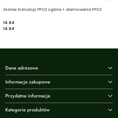
Zestaw Instrukcja PPOZ ogólna + alarmowania PPOŻ
14.64
Cena:
Cena:
14.64
Dane adresowe
Informacje zakupowe
Przydatne informacje
Kategorie produktów