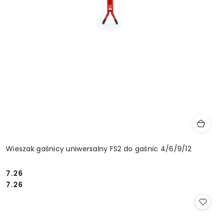
Wieszak gaśnicy uniwersalny FS2 do gaśnic 4/6/9/12
7.26
Cena:
Cena:
7.26