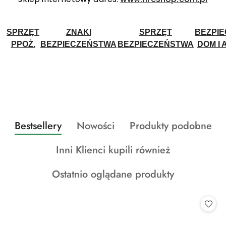
SPRZĘT
ZNAKI
SPRZĘT
BEZPI
PPOŻ.
BEZPIECZEŃSTWA
BEZPIECZEŃSTWA
DOM I 
Produkty
Produkty
Produkty
Bestsellery
Nowości
Produkty podobne
Pomiń karuzelę produktów
o
o
o
Produkty
Inni Klienci kupili również
statusie:
statusie:
statusie:
o
Produkty
Ostatnio oglądane produkty
statusie:
o
statusie: