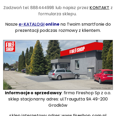
Zadzwoń tel. 888444998
lub napisz przez
KONTAKT
z
formularza sklepu.
Nasze
e-KATALOGI
online
na Twoim smartfonie do
prezentacji podczas rozmowy z klientem.
Informacje o sprzedawcy
: firma Fireshop Sp z o.o.
sklep stacjonarny adres: ul.Traugutta 9A 49-200
Grodków
sklep internetowy adres:
www.fireshop.com.pl