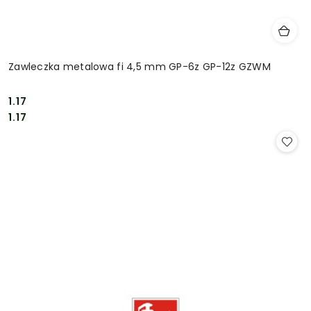
Zawleczka metalowa fi 4,5 mm GP-6z GP-12z GZWM
1.17
Cena:
Cena:
1.17