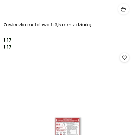
Zawleczka metalowa fi 3,5 mm z dziurką
1.17
Cena:
Cena:
1.17