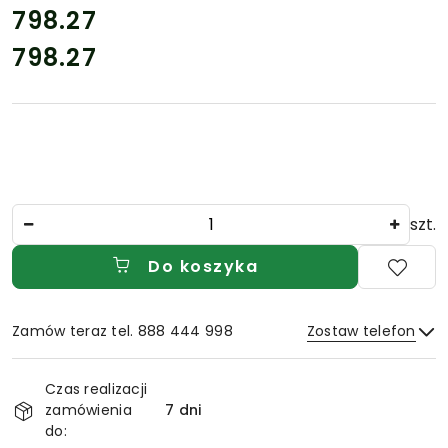
cena:
798.27
798.27
Cena:
Ilość
szt.
Do koszyka
Zamów teraz tel. 888 444 998
Zostaw telefon
Dostępność
Czas realizacji
i
zamówienia
7 dni
Wyślij
dostawa
do: