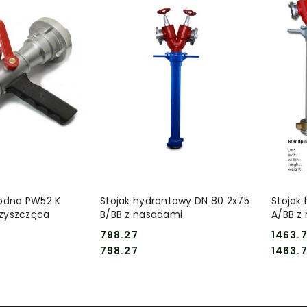
 KOSZYKA
DO KOSZYKA
odna PW52 K
Stojak hydrantowy DN 80 2x75
Stojak
zyszcząca
B/BB z nasadami
A/BB z
798.27
1463.
Cena:
Cena:
Cena:
Cena:
798.27
1463.