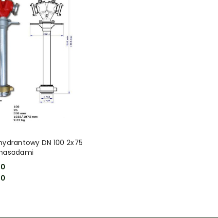
DO KOSZYKA
 hydrantowy DN 100 2x75
 nasadami
70
70