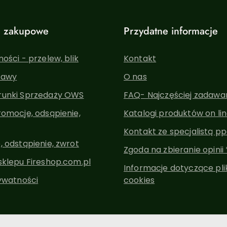
e zakupowe
Przydatne informacje
ości - przelew, blik
Kontakt
tawy
O nas
unki Sprzedaży OWS
FAQ- Najczęściej zadawa
omocje, odsąpienie,
Katalogi produktów on li
Kontakt ze specjalistą pp
 odstąpienie, zwrot
Zgoda na zbieranie opinii 
sklepu Fireshop.com.pl
Informacje dotyczące pl
ywatności
cookies