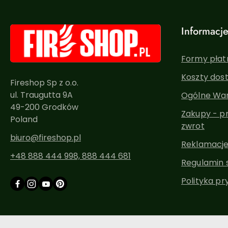
Informacj
Formy płatn
Koszty dos
Fireshop Sp z o.o.
ul. Traugutta 9A
Ogólne War
49-200 Grodków
Zakupy - pr
Poland
zwrot
biuro@fireshop.pl
Reklamacje,
+48 888 444 998, 888 444 681
Regulamin 
Polityka pr