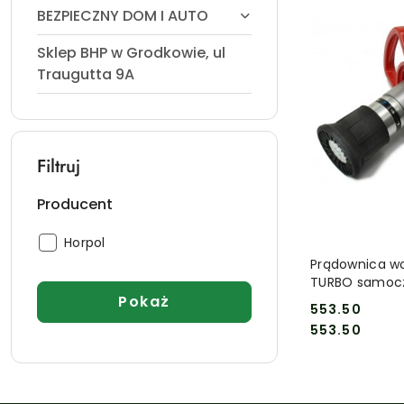
BEZPIECZNY DOM I AUTO
Sklep BHP w Grodkowie, ul
Traugutta 9A
Filtruj
Producent
Producent:
Horpol
DO
Prądownica w
TURBO samoc
Pokaż
553.50
Cena:
Cena:
553.50