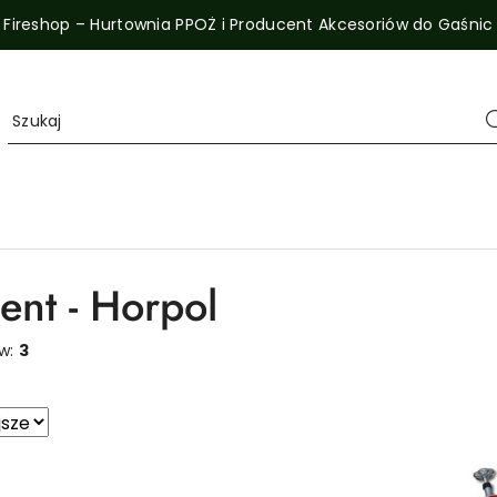
Fireshop – Hurtownia PPOŻ i Producent Akcesoriów do Gaśnic
ent - Horpol
ów:
3
sze.