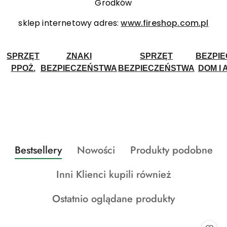
Grodków
sklep internetowy adres:
www.fireshop.com.pl
SPRZĘT
ZNAKI
SPRZĘT
BEZPI
PPOŻ.
BEZPIECZEŃSTWA
BEZPIECZEŃSTWA
DOM I 
Produkty
Produkty
Produkty
Bestsellery
Nowości
Produkty podobne
Pomiń karuzelę produktów
o
o
o
Produkty
Inni Klienci kupili również
statusie:
statusie:
statusie:
o
Produkty
Ostatnio oglądane produkty
statusie:
o
statusie: