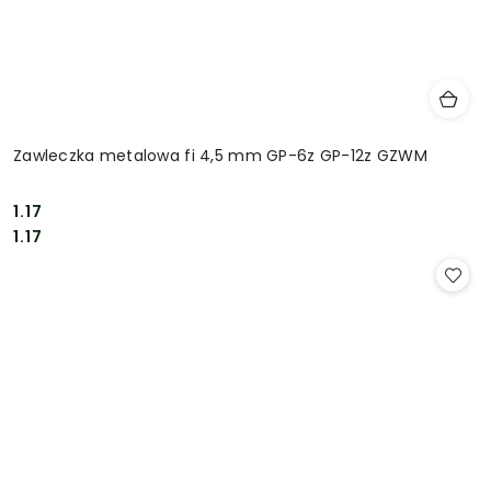
Zawleczka metalowa fi 4,5 mm GP-6z GP-12z GZWM
1.17
Cena:
Cena:
1.17