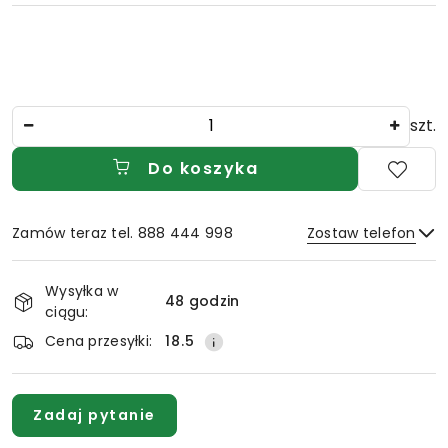
Ilość
szt.
Do koszyka
Zamów teraz tel. 888 444 998
Zostaw telefon
Dostępność
Wysyłka w
i
48 godzin
ciągu:
Wyślij
dostawa
Cena przesyłki:
18.5
Zadaj pytanie