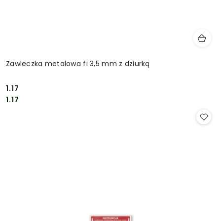
Zawleczka metalowa fi 3,5 mm z dziurką
1.17
Cena:
Cena:
1.17