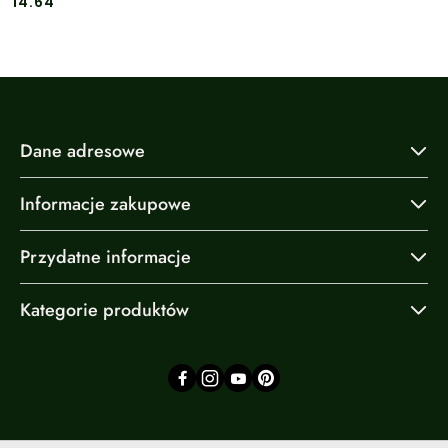
Cena:
Cena:
14.64
Dane adresowe
Informacje zakupowe
Przydatne informacje
Kategorie produktów