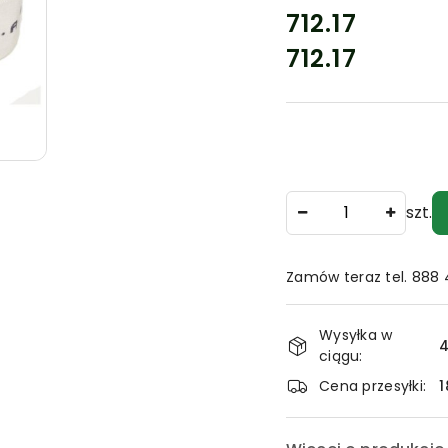
cena:
712.17
712.17
Cena:
Ilość
szt.
Zamów teraz tel. 888
Dostępność
Wysyłka w
i
4
ciągu:
dostawa
Cena przesyłki:
1