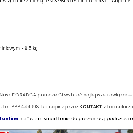
ców zgodnie z normą: PN-87/M 51151 lub DIN-4811. Odporne 
iniowymi - 9,5 kg
Nasz DORADCA pomoże Ci wybrać najlepsze rowiązanie
 tel. 888444998
lub napisz przez
KONTAKT
z formularza
I
online
na Twoim smartfonie do prezentacji podczas r