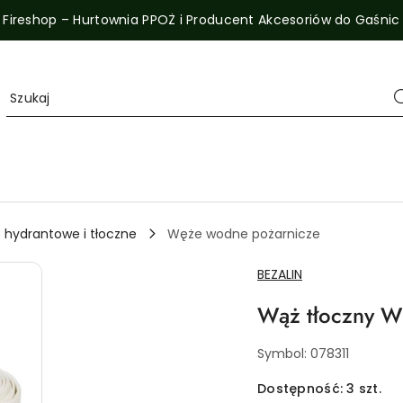
Fireshop – Hurtownia PPOŻ i Producent Akcesoriów do Gaśnic
hydrantowe i tłoczne
Węże wodne pożarnicze
NAZWA
BEZALIN
PRODUCENTA:
Wąż tłoczny 
Symbol:
078311
Dostępność:
3
szt.