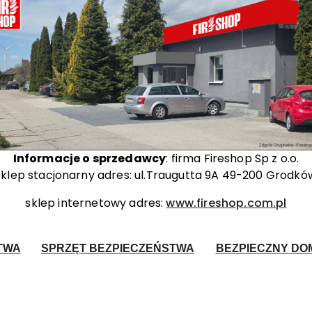
Informacje o sprzedawcy
: firma Fireshop Sp z o.o.
sklep stacjonarny adres: ul.Traugutta 9A 49-200 Grodkó
sklep internetowy adres:
www.fireshop.com.pl
TWA
SPRZĘT BEZPIECZEŃSTWA
BEZPIECZNY DOM