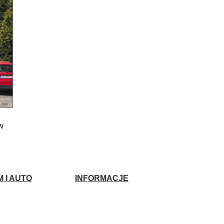
w
 I AUTO
INFORMACJE