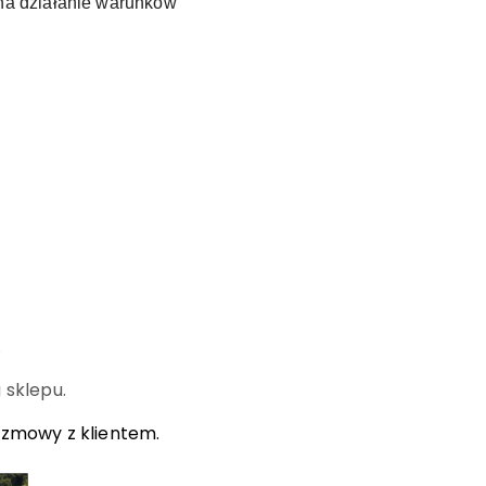
na działanie warunków
.
 sklepu.
ozmowy z klientem.