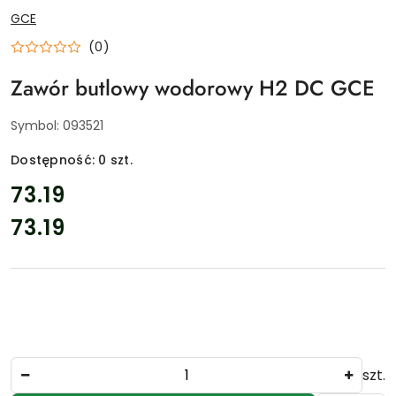
NAZWA
GCE
PRODUCENTA:
(0)
Zawór butlowy wodorowy H2 DC GCE
Symbol:
093521
Dostępność:
0
szt.
cena:
73.19
73.19
Cena:
Ilość
szt.