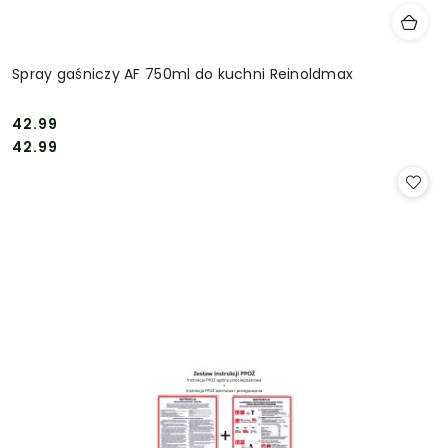
Spray gaśniczy AF 750ml do kuchni Reinoldmax
42.99
Cena:
Cena:
42.99