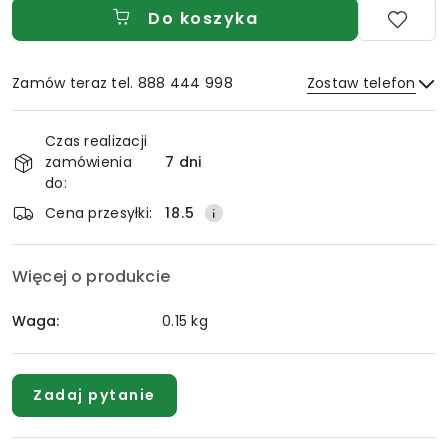
Do koszyka
Zamów teraz tel. 888 444 998
Zostaw telefon
Dostępność
Czas realizacji
i
zamówienia
7 dni
Wyślij
dostawa
do:
Cena przesyłki:
18.5
Więcej o produkcie
Waga:
0.15 kg
Zadaj pytanie