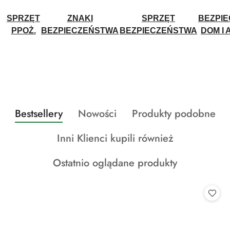
SPRZĘT
ZNAKI
SPRZĘT
BEZPI
PPOŻ.
BEZPIECZEŃSTWA
BEZPIECZEŃSTWA
DOM I 
Produkty
Produkty
Produkty
Bestsellery
Nowości
Produkty podobne
Pomiń karuzelę produktów
o
o
o
Produkty
Inni Klienci kupili również
statusie:
statusie:
statusie:
o
Produkty
Ostatnio oglądane produkty
statusie:
o
statusie: