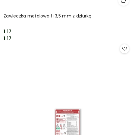
Zawleczka metalowa fi 3,5 mm z dziurką
1.17
Cena:
Cena:
1.17