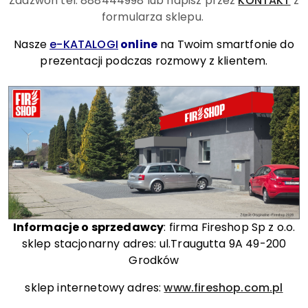
Zadzwoń tel. 888444998
lub napisz przez
KONTAKT
z
formularza sklepu.
Nasze
e-KATALOGI
online
na Twoim smartfonie do
prezentacji podczas rozmowy z klientem.
Informacje o sprzedawcy
: firma Fireshop Sp z o.o.
sklep stacjonarny adres: ul.Traugutta 9A 49-200
Grodków
sklep internetowy adres:
www.fireshop.com.pl