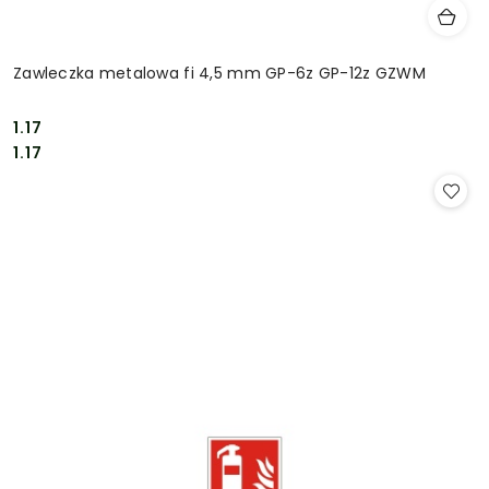
Zawleczka metalowa fi 4,5 mm GP-6z GP-12z GZWM
1.17
Cena:
Cena:
1.17