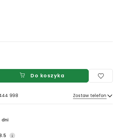
Do koszyka
 444 998
Zostaw telefon
Wyślij
 dni
8.5