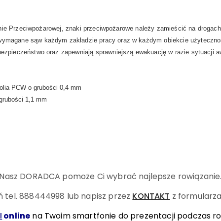
ie Przeciwpożarowej, znaki przeciwpożarowe należy zamieścić na droga
wymagane
są
w każdym zakładzie pracy oraz w każdym obiekcie użyteczno
bezpieczeństwo oraz zapewniają sprawniejszą ewakuację w razie sytuacji 
folia PCW o grubości 0,4 mm
 grubości 1,1 mm
Nasz DORADCA pomoże Ci wybrać najlepsze rowiązanie
 tel. 888444998
lub napisz przez
KONTAKT
z formularza
I
online
na Twoim smartfonie do prezentacji podczas r