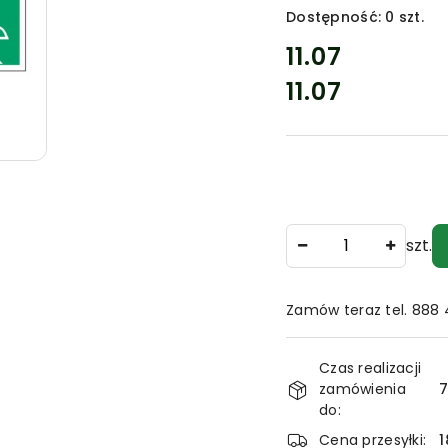
Dostępność:
0
szt.
cena:
11.07
11.07
Cena:
Ilość
szt.
Zamów teraz tel. 888
Dostępność
Czas realizacji
i
zamówienia
7
dostawa
do:
Cena przesyłki:
1