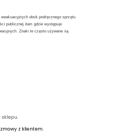
ch ewakuacyjnych
obok podręcznego sprzętu
ści publicznej
i
tam gdzie występuje
awaryjnych.
Znaki te często używane są
.
 sklepu.
ozmowy z klientem.