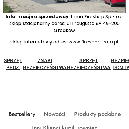
Informacje o sprzedawcy
: firma Fireshop Sp z o.o.
sklep stacjonarny adres: ul.Traugutta 9A 49-200
Grodków
sklep internetowy adres:
www.fireshop.com.pl
SPRZĘT
ZNAKI
SPRZĘT
BEZPI
PPOŻ.
BEZPIECZEŃSTWA
BEZPIECZEŃSTWA
DOM I 
Produkty
Produkty
Produkty
Bestsellery
Nowości
Produkty podobne
Pomiń karuzelę produktów
o
o
o
Produkty
Inni Klienci kupili również
statusie:
statusie:
statusie: