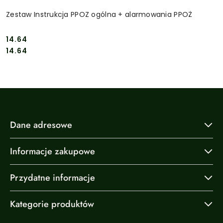
Zestaw Instrukcja PPOZ ogólna + alarmowania PPOŻ
14.64
Cena:
Cena:
14.64
Dane adresowe
Informacje zakupowe
Przydatne informacje
Kategorie produktów