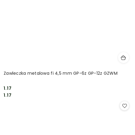
Zawleczka metalowa fi 4,5 mm GP-6z GP-12z GZWM
1.17
Cena:
Cena:
1.17