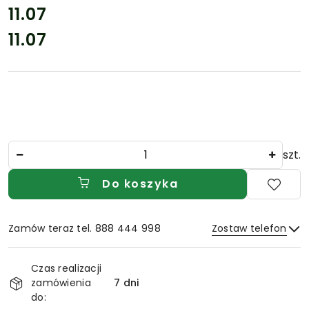
cena:
11.07
11.07
Cena:
Ilość
szt.
Do koszyka
Zamów teraz tel. 888 444 998
Zostaw telefon
Dostępność
Czas realizacji
i
zamówienia
7 dni
Wyślij
dostawa
do: