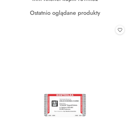
o
Produkty
Ostatnio oglądane produkty
statusie:
o
statusie: