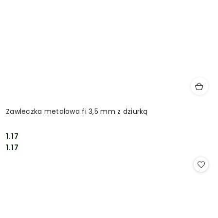
Zawleczka metalowa fi 3,5 mm z dziurką
1.17
Cena:
Cena:
1.17