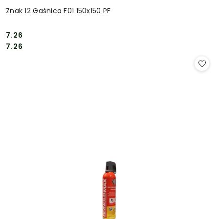
Znak 12 Gaśnica F01 150x150 PF
7.26
Cena:
Cena:
7.26