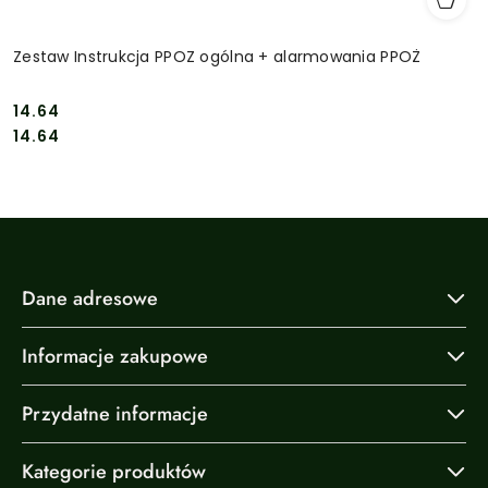
Zestaw Instrukcja PPOZ ogólna + alarmowania PPOŻ
14.64
Cena:
Cena:
14.64
Dane adresowe
Informacje zakupowe
Przydatne informacje
Kategorie produktów