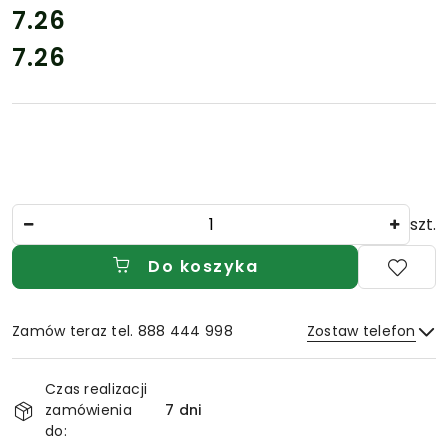
cena:
7.26
7.26
Cena:
Ilość
szt.
Do koszyka
Zamów teraz tel. 888 444 998
Zostaw telefon
Dostępność
Czas realizacji
i
zamówienia
7 dni
Wyślij
dostawa
do: