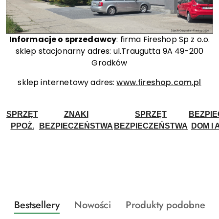
Informacje o sprzedawcy
: firma Fireshop Sp z o.o.
sklep stacjonarny adres: ul.Traugutta 9A 49-200
Grodków
sklep internetowy adres:
www.fireshop.com.pl
SPRZĘT
ZNAKI
SPRZĘT
BEZPI
PPOŻ.
BEZPIECZEŃSTWA
BEZPIECZEŃSTWA
DOM I 
Produkty
Produkty
Produkty
Bestsellery
Nowości
Produkty podobne
Pomiń karuzelę produktów
o
o
o