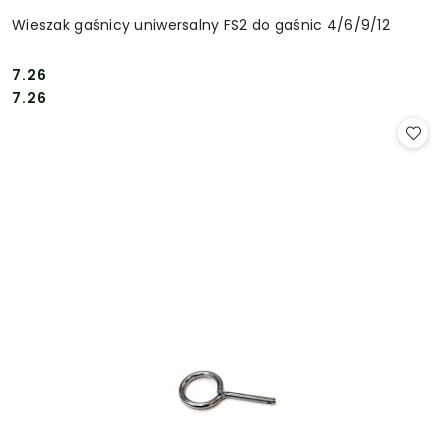
Wieszak gaśnicy uniwersalny FS2 do gaśnic 4/6/9/12
7.26
Cena:
Cena:
7.26