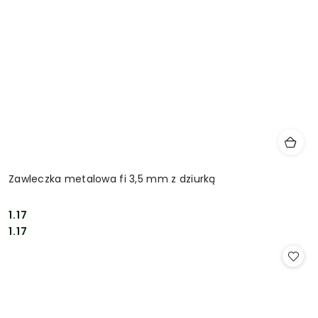
Zawleczka metalowa fi 3,5 mm z dziurką
1.17
Cena:
Cena:
1.17