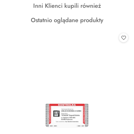
Produkty
Inni Klienci kupili również
statusie:
statusie:
statusie:
o
Produkty
Ostatnio oglądane produkty
statusie:
o
statusie: