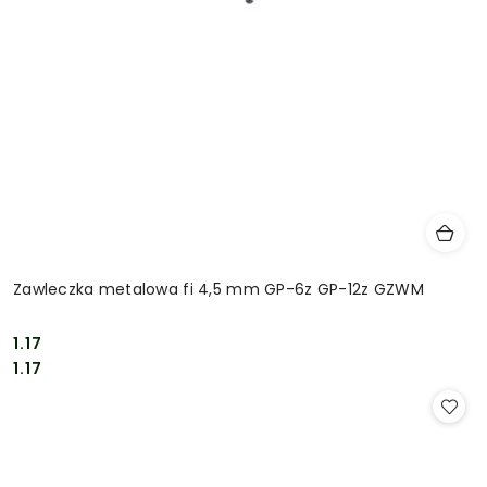
Zawleczka metalowa fi 4,5 mm GP-6z GP-12z GZWM
1.17
Cena:
Cena:
1.17